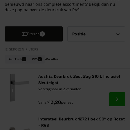
benieuwd naar ons complete assortiment? Bekijk dan nu
deze pagina over de deurkruk van RVS!
Druk om carrousel over te slaan
Filteren
2
JE GEKOZEN FILTERS
Deurkruk
RVS
Wis alles
×
×
Austria Deurkruk Best Buy 210 L Inclusief
Sleutelgat
Verkrijgbaar in 2 varianten
Ga naa
43,20
Vanaf
per set
Intersteel Deurkruk 1272 Hoek 90° op Rozet
- RVS