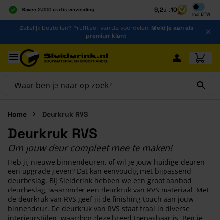
Inclusief b
9,2
uit
10
Boven 2.000 gratis verzending
Incl
BTW
Al 40 jaar dé specialist
Ga naar de inhoud
Zakelijk bestellen? Profiteer van de voordelen!
Meld je aan als
Alles onder één dak
premium klant
Ga naar hoofdinhoud
Home
Deurkruk RVS
Deurkruk RVS
Om jouw deur compleet mee te maken!
Heb jij nieuwe binnendeuren, of wil je jouw huidige deuren
een upgrade geven? Dat kan eenvoudig met bijpassend
deurbeslag. Bij Sleiderink hebben we een groot aanbod
deurbeslag, waaronder een deurkruk van RVS materiaal. Met
de deurkruk van RVS geef jij de finishing touch aan jouw
binnendeur. De deurkruk van RVS staat fraai in diverse
interieurstijlen, waardoor deze breed toepasbaar is. Ben je