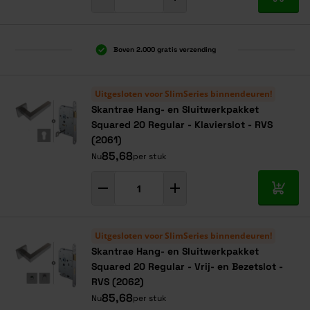
In mij
Boven 2.000 gratis verzending
Al 40 jaar dé specialist
Alles onder één dak
Uitgesloten voor SlimSeries binnendeuren!
Skantrae Hang- en Sluitwerkpakket
Squared 20 Regular - Klavierslot - RVS
(2061)
85,68
Nu
per stuk
In mij
Uitgesloten voor SlimSeries binnendeuren!
Skantrae Hang- en Sluitwerkpakket
Squared 20 Regular - Vrij- en Bezetslot -
RVS (2062)
85,68
Nu
per stuk