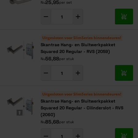
25,95
Nu
per set
In mij
Uitgesloten voor SlimSeries binnendeuren!
Skantrae Hang- en Sluitwerkpakket
Squared 20 Regular - RVS (2059)
56,88
Nu
per stuk
In mij
Uitgesloten voor SlimSeries binnendeuren!
Skantrae Hang- en Sluitwerkpakket
Squared 20 Regular - Cilinderslot - RVS
(2060)
85,68
Nu
per stuk