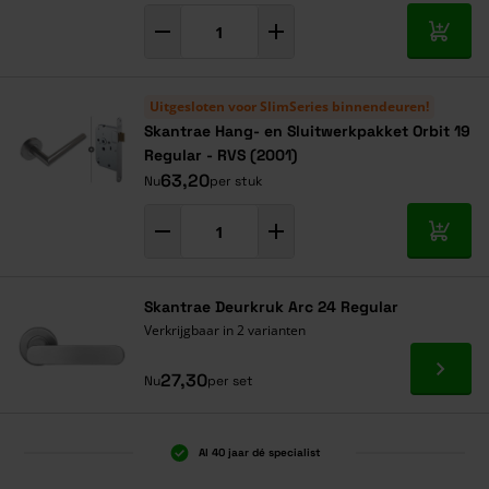
In mij
Uitgesloten voor SlimSeries binnendeuren!
Skantrae Hang- en Sluitwerkpakket Orbit 19
Regular - RVS (2001)
63,20
Nu
per stuk
In mij
Skantrae Deurkruk Arc 24 Regular
Verkrijgbaar in 2 varianten
Ga naa
27,30
Nu
per set
Al 40 jaar dé specialist