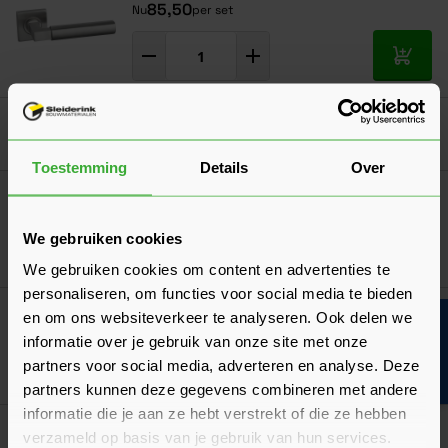
85,50
Nu
per set
In mij
Alles onder één dak
Toestemming
Details
Over
Weekamp Deurkruk Curve
We gebruiken cookies
Ga naa
38,70
Nu
per set
We gebruiken cookies om content en advertenties te
personaliseren, om functies voor social media te bieden
Weekamp Deurkruk Wave
en om ons websiteverkeer te analyseren. Ook delen we
Bouwvakinfo
informatie over je gebruik van onze site met onze
partners voor social media, adverteren en analyse. Deze
Ga naa
38,70
Nu
per set
partners kunnen deze gegevens combineren met andere
informatie die je aan ze hebt verstrekt of die ze hebben
Skantrae Deurkruk Anglia
verzameld op basis van je gebruik van hun services.