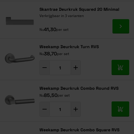
Skantrae Deurkruk Squared 20 Minimal
Verkrijgbaar in 3 varianten
Ga naa
41,30
Nu
per set
Weekamp Deurkruk Turn RVS
38,70
Nu
per set
In mij
Weekamp Deurkruk Combo Round RVS
85,50
Nu
per set
In mij
Weekamp Deurkruk Combo Square RVS