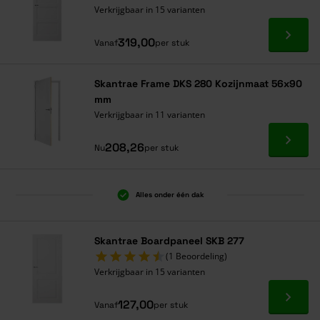
Verkrijgbaar in 15 varianten
Ga naa
319,00
Vanaf
per stuk
Skantrae Frame DKS 280 Kozijnmaat 56x90
mm
Verkrijgbaar in 11 varianten
Ga naa
208,26
Nu
per stuk
Alles onder één dak
Skantrae Boardpaneel SKB 277
(1 Beoordeling)
Verkrijgbaar in 15 varianten
Ga naa
127,00
Vanaf
per stuk