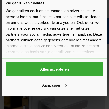
We gebruiken cookies
1
2
3
4
5
U lees momenteel pagina
Pagina
Pagina
Pagina
Pagina
We gebruiken cookies om content en advertenties te
personaliseren, om functies voor social media te bieden
en om ons websiteverkeer te analyseren. Ook delen we
Bouwvakinfo
informatie over je gebruik van onze site met onze
partners voor social media, adverteren en analyse. Deze
Wat is een stompe deur?
partners kunnen deze gegevens combineren met andere
informatie die je aan ze hebt verstrekt of die ze hebben
verzameld op basis van je gebruik van hun services.
Alles accepteren
Aanpassen