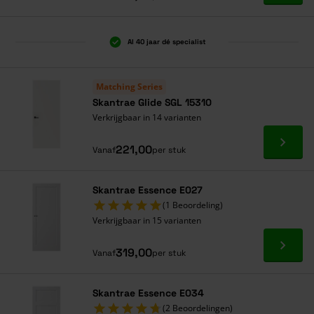
Al 40 jaar dé specialist
Matching Series
Skantrae Glide SGL 15310
Verkrijgbaar in 14 varianten
Ga naa
221,00
Vanaf
per stuk
Skantrae Essence E027
(1 Beoordeling)
Verkrijgbaar in 15 varianten
Ga naa
319,00
Vanaf
per stuk
Skantrae Essence E034
(2 Beoordelingen)