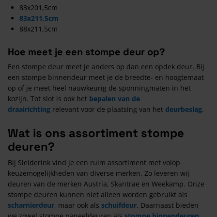
83x201,5cm
83x211,5cm
88x211,5cm
Hoe meet je een stompe deur op?
Een stompe deur meet je anders op dan een opdek deur. Bij
een stompe binnendeur meet je de breedte- en hoogtemaat
op of je meet heel nauwkeurig de sponningmaten in het
kozijn. Tot slot is ook het
bepalen van de
draairichting
relevant voor de plaatsing van het
deurbeslag
.
Wat is ons assortiment stompe
deuren?
Bij Sleiderink vind je een ruim assortiment met volop
keuzemogelijkheden van diverse merken. Zo leveren wij
deuren van de merken Austria, Skantrae en Weekamp. Onze
stompe deuren kunnen niet alleen worden gebruikt als
scharnierdeur
, maar ook als
schuifdeur
. Daarnaast bieden
we zowel stompe paneeldeuren als
stompe binnendeuren