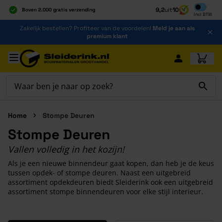
Inclusief b
9,2
uit
10
Boven 2.000 gratis verzending
Incl
BTW
Al 40 jaar dé specialist
Ga naar de inhoud
Zakelijk bestellen? Profiteer van de voordelen!
Meld je aan als
Alles onder één dak
premium klant
Ga naar hoofdinhoud
Home
Stompe Deuren
Stompe Deuren
Vallen volledig in het kozijn!
Als je een nieuwe binnendeur gaat kopen, dan heb je de keus
tussen opdek- of stompe deuren. Naast een uitgebreid
assortiment opdekdeuren biedt Sleiderink ook een uitgebreid
assortiment stompe binnendeuren voor elke stijl interieur.
Druk om carrousel over te slaan