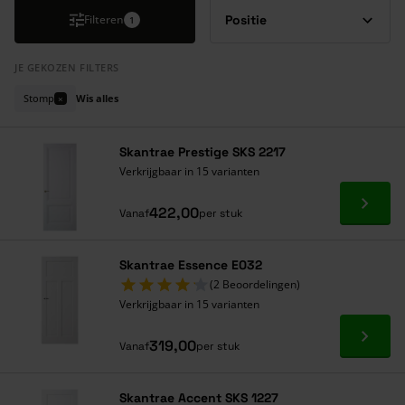
Filteren
1
JE GEKOZEN FILTERS
Stomp
Wis alles
×
Skantrae Prestige SKS 2217
Verkrijgbaar in 15 varianten
Ga naa
422,00
Vanaf
per stuk
Skantrae Essence E032
(2 Beoordelingen)
Verkrijgbaar in 15 varianten
Ga naa
319,00
Vanaf
per stuk
Skantrae Accent SKS 1227