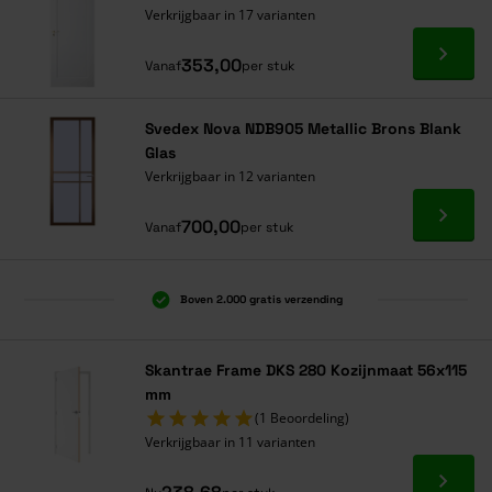
Verkrijgbaar in 17 varianten
Ga naa
353,00
Vanaf
per stuk
Svedex Nova NDB905 Metallic Brons Blank
Glas
Verkrijgbaar in 12 varianten
Ga naa
700,00
Vanaf
per stuk
Boven 2.000 gratis verzending
Al 40 jaar dé specialist
Alles onder één dak
Skantrae Frame DKS 280 Kozijnmaat 56x115
mm
(1 Beoordeling)
Verkrijgbaar in 11 varianten
Ga naa