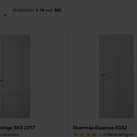
el over te slaan
Producten
1
-
16
van
365
estige SKS 2217
Skantrae Essence E032
5 varianten
(2 Beoordelingen)