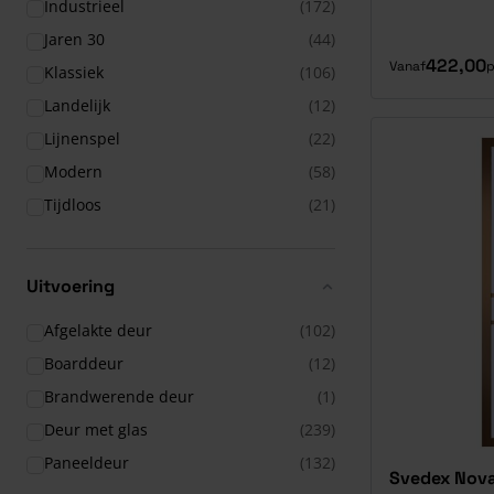
Industrieel
(172)
Jaren 30
(44)
422,00
Vanaf
p
Klassiek
(106)
Landelijk
(12)
Lijnenspel
(22)
Modern
(58)
Tijdloos
(21)
Uitvoering
Afgelakte deur
(102)
Boarddeur
(12)
Brandwerende deur
(1)
Deur met glas
(239)
Paneeldeur
(132)
Svedex Nova