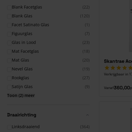
Blank Facetglas
(22)
Blank Glas
(120)
Facet Satinato Glas
(1)
Figuurglas
(7)
Glas in Lood
(23)
Mat Facetglas
(18)
Mat Glas
(20)
Skantrae Ac
Nevel Glas
(19)
Verkrijgbaar in 1
Rookglas
(27)
Satijn Glas
(9)
360,00
Vanaf
p
Toon (2) meer
Draairichting
Linksdraaiend
(364)