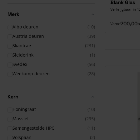
Blank Glas
Verkrijgbaar in 1
Merk
700,00
Vanaf
p
Albo deuren
(10)
Austria deuren
(39)
Skantrae
(231)
Sleiderink
(1)
Svedex
(56)
Weekamp deuren
(28)
Kern
Honingraat
(10)
Massief
(295)
Samengestelde HPC
(11)
Volspaan
(2)