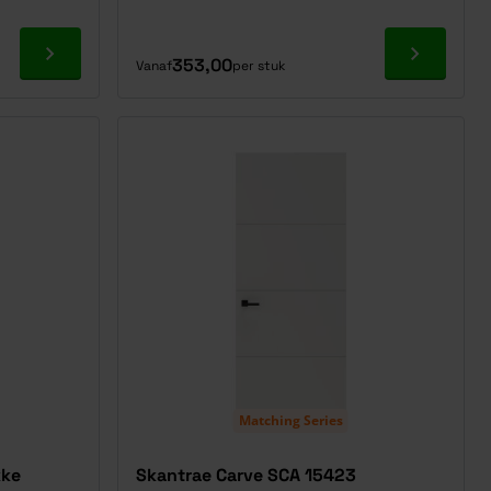
Ga naar product
Ga naar p
353,00
Vanaf
per stuk
Matching Series
kke
Skantrae Carve SCA 15423