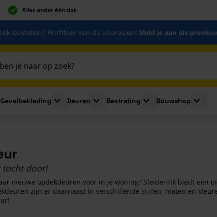
Alles onder één dak
lijk bestellen? Profiteer van de voordelen!
Meld je aan als premiu
Gevelbekleding
Deuren
Bestrating
Bouwshop
for Plaatmaterialen
le submenu for Isolatie
Toggle submenu for Gevelbekleding
Toggle submenu for Deuren
Toggle submenu for Be
Toggle 
eur
 tocht door!
naar nieuwe opdekdeuren voor in je woning? Sleiderink biedt een 
deuren zijn er daarnaast in verschillende stijlen, maten en kleu
eur!