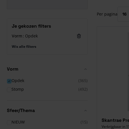
Druk om carrous
Per pagina
Je gekozen filters
Vorm
Opdek
Wis alle filters
Vorm
Opdek
(365)
Stomp
(492)
Sfeer/Thema
Skantrae Pr
NIEUW
(15)
Verkrijgbaar in 1