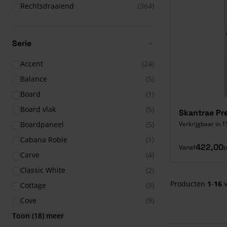
Rechtsdraaiend
(364)
Serie
Accent
(24)
Balance
(5)
Board
(1)
Board vlak
(5)
Skantrae Pr
Verkrijgbaar in 1
Boardpaneel
(5)
Cabana Roble
(1)
422,00
Vanaf
p
Carve
(4)
Classic White
(2)
Producten
1
-
16
Cottage
(9)
Cove
(9)
Toon (18) meer