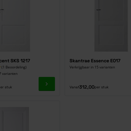
cent SKS 1217
Skantrae Essence E017
(1 Beoordeling)
Verkrijgbaar in 15 varianten
7 varianten
Ga naar product
312,00
er stuk
Vanaf
per stuk