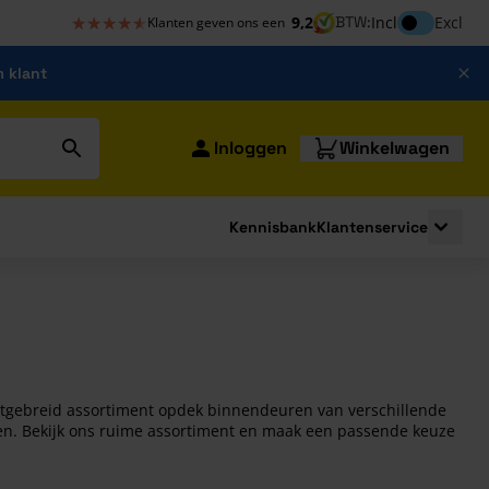
★★★★★
★★★★★
Inclusief bt
9,2
BTW:
Incl
Excl
Klanten geven ons een
m klant
Inloggen
Winkelwagen
Kennisbank
Klantenservice
strating
submenu for Bouwshop
Toggle 
uitgebreid assortiment opdek binnendeuren van verschillende
ren. Bekijk ons ruime assortiment en maak een passende keuze