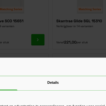
Matching Series
Matching Series
ve SCO 15651
Skantrae Glide SGL 15310
4 varianten
Verkrijgbaar in 14 varianten
Ga naar product
221,00
er stuk
Vanaf
per stuk
Details
ent en advertenties te personaliseren, om functies voor social