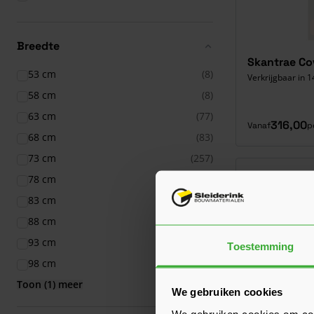
Breedte
Skantrae Co
53 cm
(8)
Verkrijgbaar in 1
58 cm
(8)
63 cm
(77)
316,00
Vanaf
p
68 cm
(83)
73 cm
(257)
78 cm
(341)
83 cm
(365)
88 cm
(365)
93 cm
(364)
Toestemming
98 cm
(1)
Toon (1) meer
We gebruiken cookies
We gebruiken cookies om cont