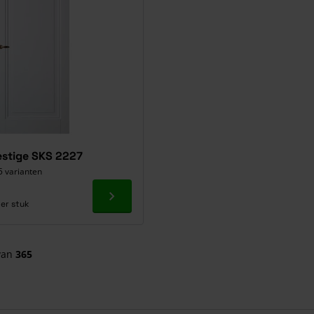
estige SKS 2227
5 varianten
Ga naar product
er stuk
van
365