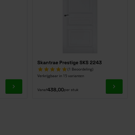
Skantrae Prestige SKS 2243
(1 Beoordeling)
Verkrijgbaar in 15 varianten
Ga naar product
Ga naar p
438,00
Vanaf
per stuk