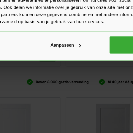
. Ook delen we informatie over je gebruik van onze site met onz
 partners kunnen deze gegevens combineren met andere informat
erzameld op basis van je gebruik van hun services.
sence E034
Skantrae Boardpaneel SKB
(2 Beoordelingen)
(1 Beoordeling)
5 varianten
Verkrijgbaar in 15 varianten
Aanpassen
Ga naar product
127,00
er stuk
Vanaf
per stuk
Boven 2.000 gratis verzending
Al 40 jaar dé s