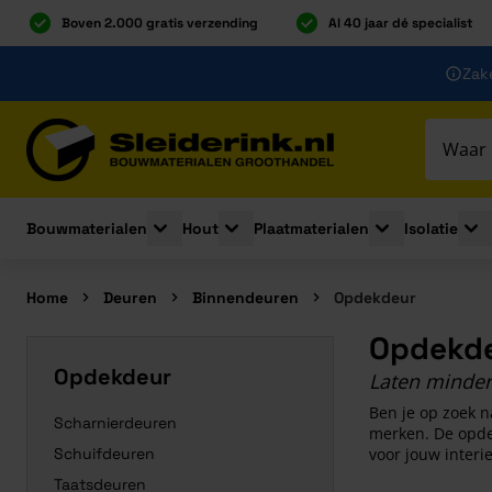
Boven 2.000 gratis verzending
Al 40 jaar dé specialist
Ga naar de inhoud
Zake
Ga naar hoofdinhoud
Bouwmaterialen
Hout
Plaatmaterialen
Isolatie
Toggle submenu for Bouwmaterialen
Toggle submenu for Hout
Toggle submenu 
Togg
Home
Deuren
Binnendeuren
Opdekdeur
Opdekd
Opdekdeur
Laten minder
Ben je op zoek 
Scharnierdeuren
merken. De opdek
Schuifdeuren
voor jouw interi
Taatsdeuren