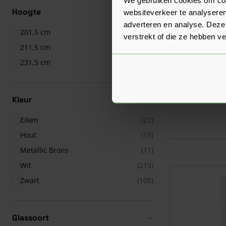
Hoogte
websiteverkeer te analyseren
adverteren en analyse. Deze
201,5 cm
(365)
verstrekt of die ze hebben v
211,5 cm
(365)
Skantrae Es
231,5 cm
(358)
Verkrijgbaar in 1
319,00
Vanaf
p
Kleur
Eiken
(21)
Hout
(15)
Metallic Brons
(11)
Wit
(215)
Zwart
(105)
Glassoort