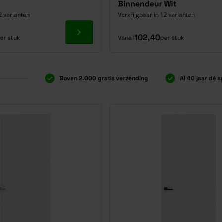
Binnendeur Wit
2 varianten
Verkrijgbaar in 12 varianten
Ga naar product
102,40
er stuk
Vanaf
per stuk
Boven 2.000 gratis verzending
Al 40 jaar dé s