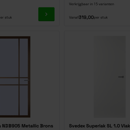
Verkrijgbaar in 15 varianten
Ga naar product
319,00
er stuk
Vanaf
per stuk
 NDB905 Metallic Brons
Svedex Superlak SL 1.0 Vla