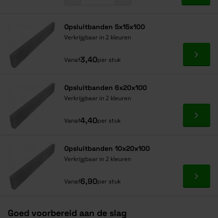
Opsluitbanden 5x15x100
Verkrijgbaar in 2 kleuren
Ga naa
3,40
Vanaf
per stuk
Opsluitbanden 6x20x100
Verkrijgbaar in 2 kleuren
Ga naa
4,40
Vanaf
per stuk
Opsluitbanden 10x20x100
Verkrijgbaar in 2 kleuren
Ga naa
6,90
Vanaf
per stuk
Goed voorbereid aan de slag