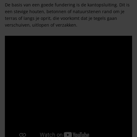
De basis van een goede fundering is de kantopsluiting. Dit is
een stevige houten, betonnen of natuurstenen rand om je
terras of langs je oprit, die voorkomt dat je tegels gaan
verschuiven, uitlopen of verzakken.