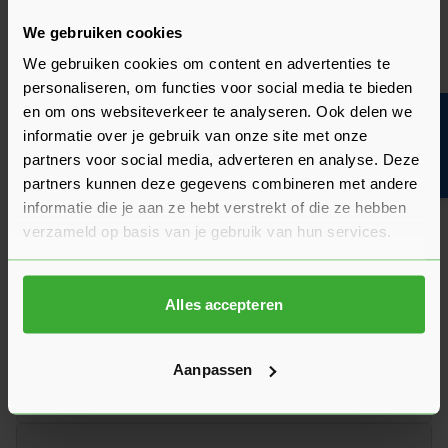
Heb je zelf ervaring met dit product? Laat dan vooral een
review achter, zo help je anderen met jouw mening en
We gebruiken cookies
dragen we samen bij aan een nog beter aanbod.
We gebruiken cookies om content en advertenties te
Beoordeling schrijven
personaliseren, om functies voor social media te bieden
en om ons websiteverkeer te analyseren. Ook delen we
Bouwvakinfo
Veelgestelde vragen
informatie over je gebruik van onze site met onze
Hier vind je antwoorden op de meest gestelde vragen over dit
partners voor social media, adverteren en analyse. Deze
product. We hebben de belangrijkste onderwerpen alvast
partners kunnen deze gegevens combineren met andere
voor je op een rij gezet zodat je snel verder kunt.
informatie die je aan ze hebt verstrekt of die ze hebben
Kun je het antwoord op jouw vraag niet vinden? Neem dan
verzameld op basis van je gebruik van hun services.
gerust contact op met een van onze experts we helpen je
graag verder!
Stel je vraag
Alles accepteren
Aanpassen
Heeft het zin om een offerte aan te vragen?