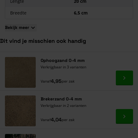
Lengte
20 cm
Breedte
6,5 cm
Bekijk meer
Dit vind je misschien ook handig
Navigeren door de elementen van de carrousel is mogelijk met de ta
Druk om carrousel over te slaan
Druk op om naar carrouselnavigatie te gaan
Ophoogzand 0-4 mm
Verkrijgbaar in 3 varianten
Ga naa
4,95
Vanaf
per zak
Brekerzand 0-4 mm
Verkrijgbaar in 2 varianten
Ga naa
4,04
Vanaf
per zak