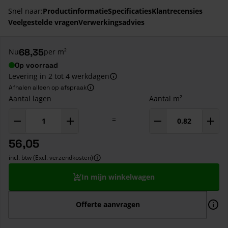
Snel naar:
Productinformatie
Specificaties
Klantrecensies
Veelgestelde vragen
Verwerkingsadvies
68,35
Nu
per m²
Op voorraad
Levering in 2 tot 4 werkdagen
Afhalen alleen op afspraak
Aantal lagen
Aantal m²
=
56,05
incl. btw (Excl. verzendkosten)
In mijn winkelwagen
Offerte aanvragen