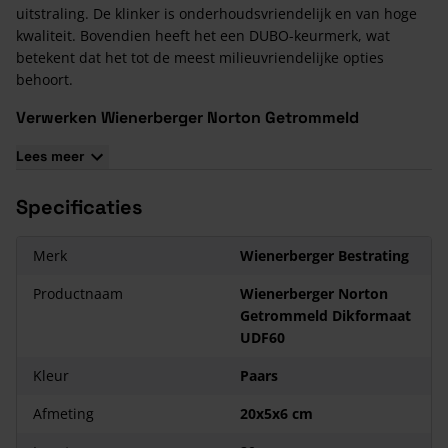
uitstraling. De klinker is onderhoudsvriendelijk en van hoge
kwaliteit. Bovendien heeft het een DUBO-keurmerk, wat
betekent dat het tot de meest milieuvriendelijke opties
behoort.
Verwerken Wienerberger Norton Getrommeld
Dikformaat UDF60
Lees meer
Er zijn verschillende patronen waarin straatbakstenen gelegd
kunnen worden, zoals het halfsteensverband, keperverband,
Specificaties
elleboogverband en blokverband. Het patroon dat gekozen
wordt heeft invloed op de stabiliteit van de bestrating en
bepaalt het uiterlijk van het straatwerk.
Merk
Wienerberger Bestrating
Productnaam
Wienerberger Norton
Getrommeld Dikformaat
UDF60
Kleur
Paars
Afmeting
20x5x6 cm