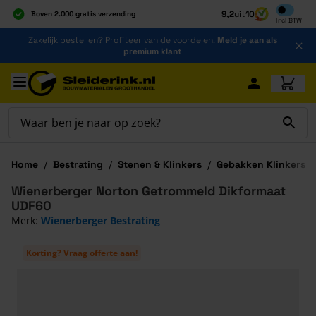
Inclusief b
9,2
uit
10
Boven 2.000 gratis verzending
Incl
BTW
Al 40 jaar dé specialist
Ga naar de inhoud
Zakelijk bestellen? Profiteer van de voordelen!
Meld je aan als
Alles onder één dak
premium klant
Ga naar hoofdinhoud
Home
/
Bestrating
/
Stenen & Klinkers
/
Gebakken Klinkers
/
Wienerberger Norton Getrommeld Dikformaat
UDF60
Merk:
Wienerberger Bestrating
Korting? Vraag offerte aan!