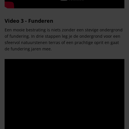
Video 3 - Funderen
Een mooie bestrating is niets zonder een stevige ondergrond
of fundering. In drie stappen leg je de ondergrond voor een
sfeervol natuurstenen terras of een prachtige oprit en gaat
de fundering jaren mee.