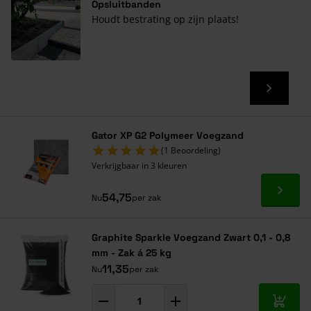
Opsluitbanden
Houdt bestrating op zijn plaats!
Gator XP G2 Polymeer Voegzand
(1 Beoordeling)
Verkrijgbaar in 3 kleuren
Ga naa
54,75
Nu
per zak
Graphite Sparkle Voegzand Zwart 0,1 - 0,8
mm - Zak á 25 kg
11,35
Nu
per zak
In mij