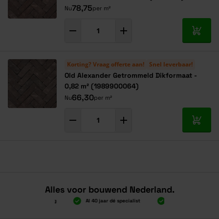
78,75
Nu
per m²
In mij
Korting? Vraag offerte aan!
Snel leverbaar!
Old Alexander Getrommeld Dikformaat -
0,82 m² (1989900064)
66,30
Nu
per m²
In mij
Alles voor bouwend Nederland.
000 gratis verzending
Al 40 jaar dé specialist
Alles onder één dak
000 gratis verzending
Al 40 jaar dé specialist
Alles onder één dak