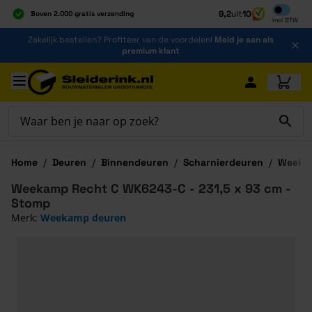
Inclusief b
9,2
uit
10
Boven 2.000 gratis verzending
Incl
BTW
Al 40 jaar dé specialist
Ga naar de inhoud
Zakelijk bestellen? Profiteer van de voordelen!
Meld je aan als
Alles onder één dak
premium klant
Ga naar hoofdinhoud
Home
/
Deuren
/
Binnendeuren
/
Scharnierdeuren
/
Weeka
Weekamp Recht C WK6243-C - 231,5 x 93 cm -
Stomp
Merk:
Weekamp deuren