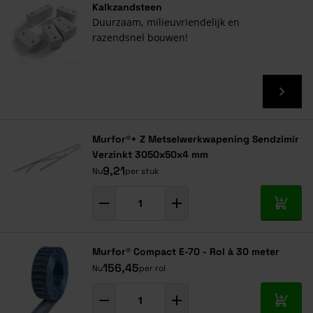
Kalkzandsteen
Duurzaam, milieuvriendelijk en
razendsnel bouwen!
Murfor®+ Z Metselwerkwapening Sendzimir
Verzinkt 3050x50x4 mm
9,21
Nu
per stuk
In mij
Murfor® Compact E-70 - Rol à 30 meter
156,45
Nu
per rol
In mij