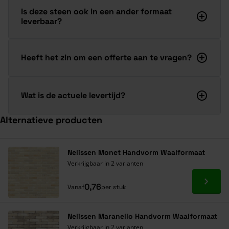
Is deze steen ook in een ander formaat
leverbaar?
Heeft het zin om een offerte aan te vragen?
Wat is de actuele levertijd?
Alternatieve producten
Navigeren door de elementen van de carrousel is mogelijk met de ta
Druk om carrousel over te slaan
Druk op om naar carrouselnavigatie te gaan
Nelissen Monet Handvorm Waalformaat
Verkrijgbaar in 2 varianten
Ga naa
0,76
Vanaf
per stuk
Nelissen Maranello Handvorm Waalformaat
Verkrijgbaar in 2 varianten