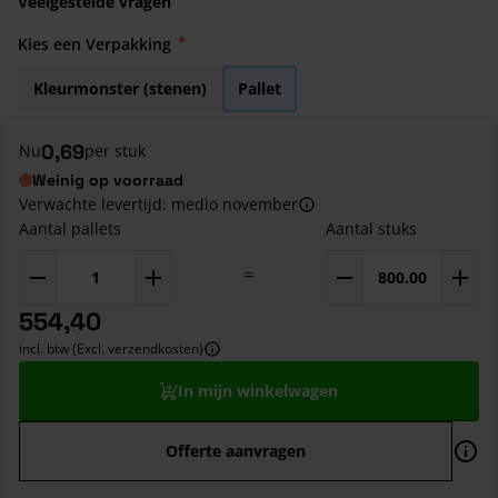
Veelgestelde vragen
Kies een Verpakking
Kleurmonster (stenen)
Pallet
0,69
Nu
per stuk
Weinig op voorraad
Verwachte levertijd: medio november
Aantal pallets
Aantal stuks
=
554,40
incl. btw (Excl. verzendkosten)
In mijn winkelwagen
Offerte aanvragen