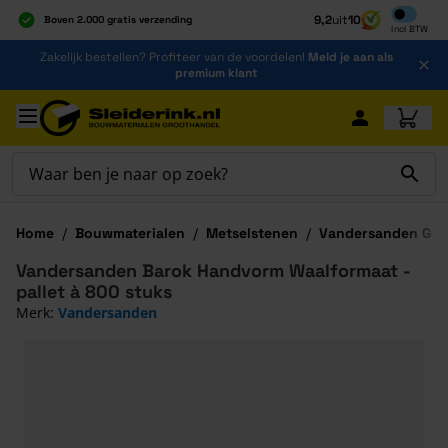
Inclusief b
9,2
uit
10
Boven 2.000 gratis verzending
Incl
BTW
Al 40 jaar dé specialist
Ga naar de inhoud
Zakelijk bestellen? Profiteer van de voordelen!
Meld je aan als
Alles onder één dak
premium klant
Ga naar hoofdinhoud
Home
/
Bouwmaterialen
/
Metselstenen
/
Vandersanden Gev
Vandersanden Barok Handvorm Waalformaat -
pallet à 800 stuks
Merk:
Vandersanden