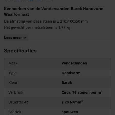
Kenmerken van de Vandersanden Barok Handvorm
Waalformaat
De afmeting van deze steen is ± 210x100x50 mm
Het gewicht per metselsteen is 1,77 kg
De textuur van deze steen is handvorm met een ruw en
Lees meer
generfd effect
De basiskleur van deze steen is rood met bruine, witte, beige
Specificaties
en zwarte kleurnuances
Merk
Vandersanden
Type
Handvorm
Kleur
Barok
Verbruik
Circa. 76 stenen per m²
Druksterkte
≥ 20 N/mm²
Fabriek
Spouwen