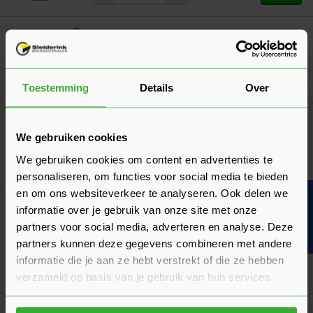
Metselprofiel 78x90 mm
Verkrijgbaar in 2 lengtes
Ga naa
20,03
Nu
per m¹
Toestemming
Details
Over
Sakrete Voegmortel (UA)
We gebruiken cookies
Verkrijgbaar in 8 kleuren
We gebruiken cookies om content en advertenties te
Ga naa
11,17
Vanaf
per zak
personaliseren, om functies voor social media te bieden
en om ons websiteverkeer te analyseren. Ook delen we
Bouwvakinfo
informatie over je gebruik van onze site met onze
Eurowall Spouwisolatie
(5 Beoordelingen)
partners voor social media, adverteren en analyse. Deze
Verkrijgbaar in 8 varianten
partners kunnen deze gegevens combineren met andere
informatie die je aan ze hebt verstrekt of die ze hebben
Ga naa
19,32
Vanaf
per m²
verzameld op basis van je gebruik van hun services.