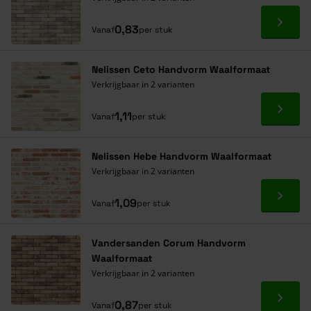
Ga naa
0,83
Vanaf
per stuk
Nelissen Ceto Handvorm Waalformaat
Verkrijgbaar in 2 varianten
Ga naa
1,11
Vanaf
per stuk
Nelissen Hebe Handvorm Waalformaat
Verkrijgbaar in 2 varianten
Ga naa
1,09
Vanaf
per stuk
Vandersanden Corum Handvorm
Waalformaat
Verkrijgbaar in 2 varianten
Ga naa
0,87
Vanaf
per stuk