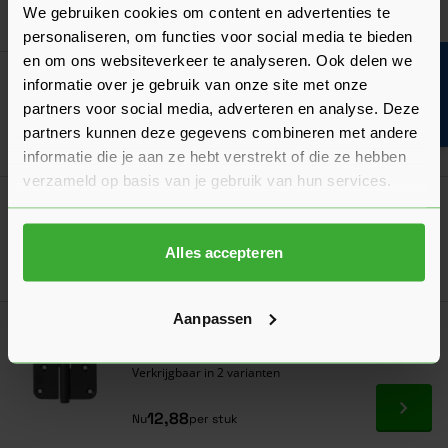
We gebruiken cookies om content en advertenties te
Ga naa
41,30
Nu
per set
personaliseren, om functies voor social media te bieden
en om ons websiteverkeer te analyseren. Ook delen we
Bouwvakinfo
Skantrae Cilinderrozet Fremont
informatie over je gebruik van onze site met onze
Verkrijgbaar in 2 varianten
partners voor social media, adverteren en analyse. Deze
partners kunnen deze gegevens combineren met andere
Ga naa
34,30
Nu
per set
informatie die je aan ze hebt verstrekt of die ze hebben
verzameld op basis van je gebruik van hun services.
Skantrae Nemef Toiletslot 1264
Verkrijgbaar in 3 varianten
Alles accepteren
Ga naa
32,08
Nu
per stuk
Aanpassen
Skantrae Paumellescharnier 80x80 mm
Zwart
Verkrijgbaar in 2 varianten
Ga naa
12,88
Nu
per stuk