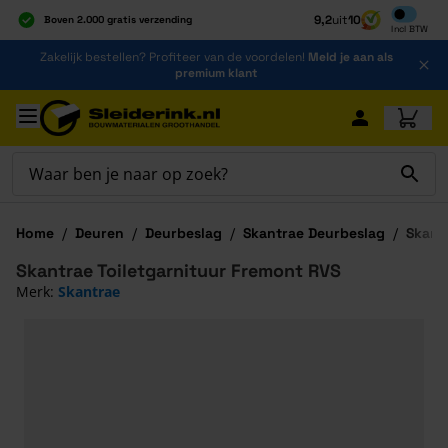
Inclusief b
9,2
uit
10
Boven 2.000 gratis verzending
Incl
BTW
Al 40 jaar dé specialist
Ga naar de inhoud
Zakelijk bestellen? Profiteer van de voordelen!
Meld je aan als
Alles onder één dak
premium klant
Ga naar hoofdinhoud
Home
/
Deuren
/
Deurbeslag
/
Skantrae Deurbeslag
/
Skant
Skantrae Toiletgarnituur Fremont RVS
Merk:
Skantrae