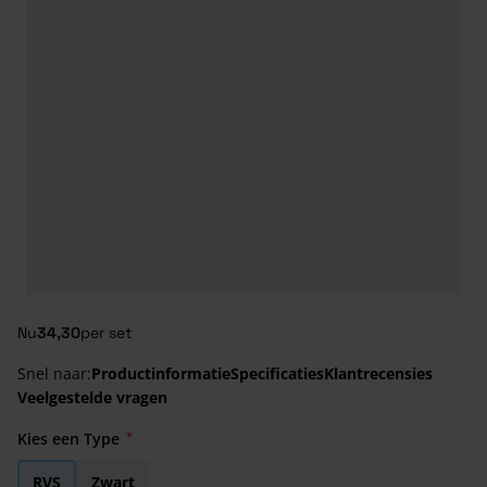
Nu
34,30
per set
Snel naar:
Productinformatie
Specificaties
Klantrecensies
Veelgestelde vragen
Kies een Type
RVS
Zwart