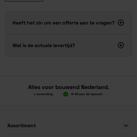
Heeft het zin om een offerte aan te vragen?
Wat is de actuele levertijd?
Alles voor bouwend Nederland.
Boven 2.000 gratis verzending
Al 40 jaar dé specialist
Alles ond
Boven 2.000 gratis verzending
Al 40 jaar dé specialist
Alles ond
Assortiment