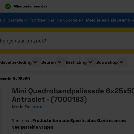
Alles onder één dak
lijk bestellen? Profiteer van de voordelen!
Meld je aan als premiu
Gevelbekleding
Deuren
Bestrating
Bouwshop
for Plaatmaterialen
le submenu for Isolatie
Toggle submenu for Gevelbekleding
Toggle submenu for Deuren
Toggle submenu for Be
Toggle 
issade 6x25x50
Mini Quadrobandpalissade 6x25x5
Antraciet - (7000183)
Merk:
Excluton
Snel naar:
Productinformatie
Specificaties
Klantrecensies
Veelgestelde vragen