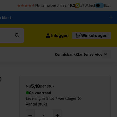
★★★★★
★★★★★
Inclusief bt
9,2
BTW:
Incl
Excl
Klanten geven ons een
m klant
Inloggen
Winkelwagen
Kennisbank
Klantenservice
strating
submenu for Bouwshop
Toggle 
0
5,18
Nu
per stuk
Op voorraad
Levering in 5 tot 7 werkdagen
Aantal stuks