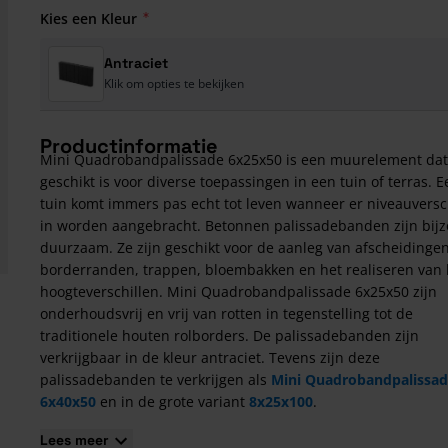
Kies een Kleur
Antraciet
Klik om opties te bekijken
Productinformatie
Mini Quadrobandpalissade 6x25x50 is een muurelement dat
geschikt is voor diverse toepassingen in een tuin of terras. E
tuin komt immers pas echt tot leven wanneer er niveauversc
in worden aangebracht. Betonnen palissadebanden zijn bij
duurzaam. Ze zijn geschikt voor de aanleg van afscheidingen
borderranden, trappen, bloembakken en het realiseren van 
hoogteverschillen. Mini Quadrobandpalissade 6x25x50 zijn
onderhoudsvrij en vrij van rotten in tegenstelling tot de
traditionele houten rolborders. De palissadebanden zijn
verkrijgbaar in de kleur antraciet. Tevens zijn deze
palissadebanden te verkrijgen als
Mini Quadrobandpalissa
6x40x50
en in de grote variant
8x25x100
.
Aandachtspunten bij de aanschaf van Mini
Lees meer