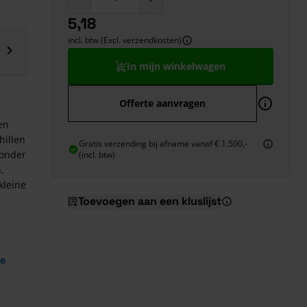
5,18
incl. btw (Excl. verzendkosten)
In mijn winkelwagen
Offerte aanvragen
en
hillen
Gratis verzending bij afname vanaf € 1.500,-
zonder
(incl. btw)
,
kleine
Toevoegen aan een kluslijst
de