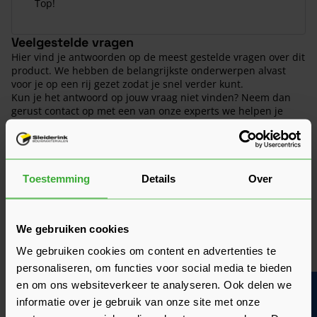
Top!
Veelgestelde vragen
Hier vind je antwoorden op de meest gestelde vragen over dit
product. We hebben de belangrijkste onderwerpen alvast
voor je op een rij gezet zodat je snel verder kunt.
Kun je het antwoord op jouw vraag niet vinden? Neem dan
gerust contact op met een van onze experts we helpen je
graag verder!
Stel je vraag
Toestemming
Details
Over
Heeft het zin om een offerte aan te vragen?
We gebruiken cookies
We gebruiken cookies om content en advertenties te
personaliseren, om functies voor social media te bieden
Wat is de actuele levertijd?
en om ons websiteverkeer te analyseren. Ook delen we
Bouwvakinfo
Media
informatie over je gebruik van onze site met onze