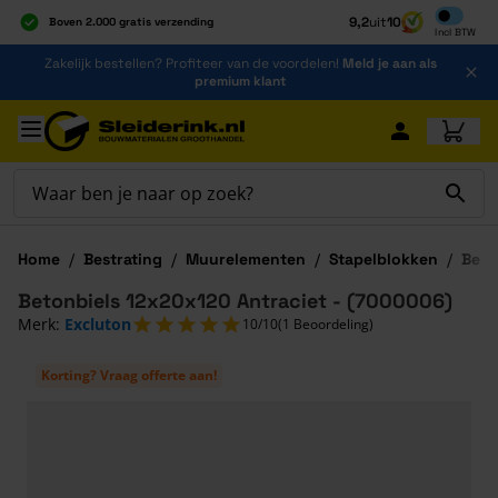
Inclusief b
9,2
uit
10
Boven 2.000 gratis verzending
Incl
BTW
Al 40 jaar dé specialist
Ga naar de inhoud
Zakelijk bestellen? Profiteer van de voordelen!
Meld je aan als
Alles onder één dak
premium klant
Ga naar hoofdinhoud
Home
/
Bestrating
/
Muurelementen
/
Stapelblokken
/
Beto
Betonbiels 12x20x120 Antraciet - (7000006)
Merk:
Excluton
10/10
(1 Beoordeling)
Korting? Vraag offerte aan!