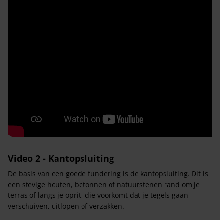
Video 2 - Kantopsluiting
De basis van een goede fundering is de kantopsluiting. Dit is
een stevige houten, betonnen of natuurstenen rand om je
terras of langs je oprit, die voorkomt dat je tegels gaan
verschuiven, uitlopen of verzakken.