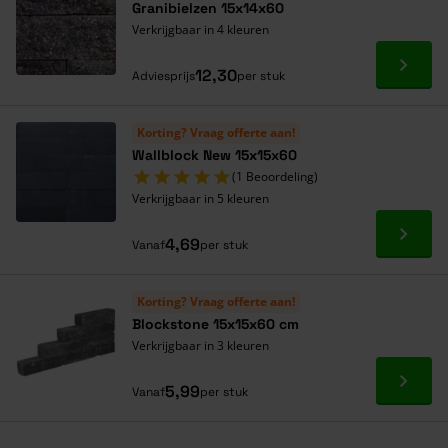
Granibielzen 15x14x60
Verkrijgbaar in 4 kleuren
Ga naa
12,30
Adviesprijs
per stuk
Korting? Vraag offerte aan!
Wallblock New 15x15x60
(1 Beoordeling)
Verkrijgbaar in 5 kleuren
Ga naa
4,69
Vanaf
per stuk
Korting? Vraag offerte aan!
Blockstone 15x15x60 cm
Verkrijgbaar in 3 kleuren
Ga naa
5,99
Vanaf
per stuk