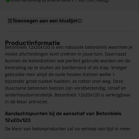
Gratis verzending bij afname vanaf € 1.500,- (incl. btw)
Toevoegen aan een kluslijst
Productinformatie
Betonbiels 12x20x120 is een robuuste betonbiels waarmee je
mooie afscheidingen kunt creëren in jouw tuin. Daarnaast
kunnen de betonbielzen ook perfect gebruikt worden om de
bestrating op te sluiten als borderrand of als trap. Vroeger
gebruikte men altijd de oude houten bielzen welke 1
bijzonder groot nadeel hadden; ze rotten snel weg. Deze
duurzame betonnen bielzen zijn vorstbestendig, stroef en
onderhoudsvriendelijk. Betonbiels 12x20x120 is verkrijgbaar
in de kleur antraciet.
Aandachtspunten bij de aanschaf van Betonbiels
12x20x120
De kleur van betonproducten zal na verloop van tijd in meer
of mindere mate wat valer worden. Hierdoor zullen eventuele