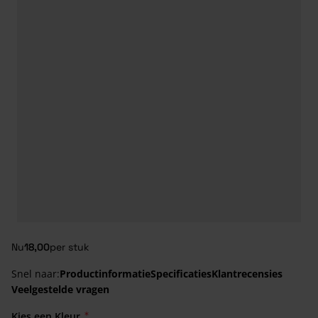
Nu
18,00
per stuk
Snel naar:
Productinformatie
Specificaties
Klantrecensies
Veelgestelde vragen
Kies een Kleur