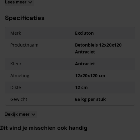
Lees meer
kleurnuances wat naar elkaar toe trekken.
Betonproducten zijn gevoelig voor
kalkuitbloei
. Lees in ons
Specificaties
blog meer over
kalkuitbloei
.
Fabrikanten van (sier-)bestrating houden altijd rekening met
Merk
Excluton
een zekere maattolerantie. Dit betekent dat een gekochte
steen enkele millimeters dikker, dunner, groter of kleiner kan
Productnaam
Betonbiels 12x20x120
uitvallen.
Antraciet
Kleur
Antraciet
Afmeting
12x20x120 cm
Dikte
12 cm
Gewicht
65 kg per stuk
Bekijk meer
Dit vind je misschien ook handig