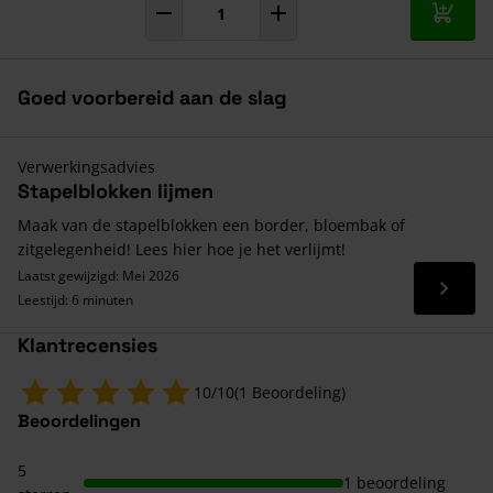
In mij
Goed voorbereid aan de slag
Verwerkingsadvies
Stapelblokken lijmen
Maak van de stapelblokken een border, bloembak of
zitgelegenheid! Lees hier hoe je het verlijmt!
Laatst gewijzigd: Mei 2026
Lees 
Leestijd: 6 minuten
Klantrecensies
10/10
(1 Beoordeling)
Beoordelingen
5
1 beoordeling