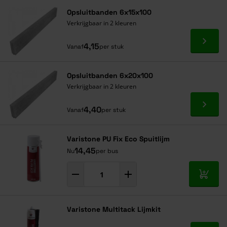
Navigeren door de elementen van de carrousel is mogelijk met de ta
Druk om carrousel over te slaan
Druk op om naar carrouselnavigatie te gaan
Opsluitbanden 6x15x100
Verkrijgbaar in 2 kleuren
Ga naa
4,15
Vanaf
per stuk
Opsluitbanden 6x20x100
Verkrijgbaar in 2 kleuren
Ga naa
4,40
Vanaf
per stuk
Varistone PU Fix Eco Spuitlijm
14,45
Nu
per bus
In mij
Varistone Multitack Lijmkit