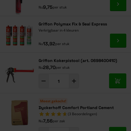
Ga naa
9,75
Nu
per stuk
Griffon Polymax Fix & Seal Express
Verkrijgbaar in 4 kleuren
Ga naa
13,92
Nu
per stuk
Griffon Kokerpistool (art. 0698400410)
28,70
Nu
per stuk
In mij
Meest gekocht!
Dyckerhoff Comfort Portland Cement
(3 Beoordelingen)
7,56
Nu
per zak