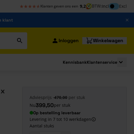
★★★★★
★★★★★
Inclusief bt
9,2
BTW:
Incl
Excl
Klanten geven ons een
m klant
Inloggen
Winkelwagen
Kennisbank
Klantenservice
strating
submenu for Bouwshop
Toggle 
 x
Adviesprijs
470,00
per stuk
399,50
Nu
per stuk
Op bestelling leverbaar
Levering in 7 tot 10 werkdagen
Aantal stuks