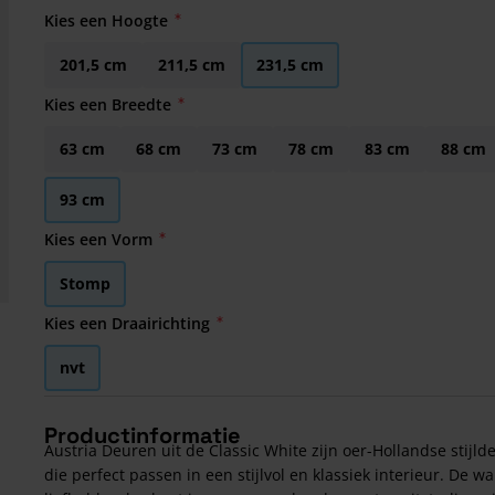
Kies een Hoogte
201,5 cm
211,5 cm
231,5 cm
Kies een Breedte
63 cm
68 cm
73 cm
78 cm
83 cm
88 cm
93 cm
Kies een Vorm
Stomp
Kies een Draairichting
nvt
Productinformatie
Austria Deuren uit de Classic White zijn oer-Hollandse stijld
die perfect passen in een stijlvol en klassiek interieur. De w