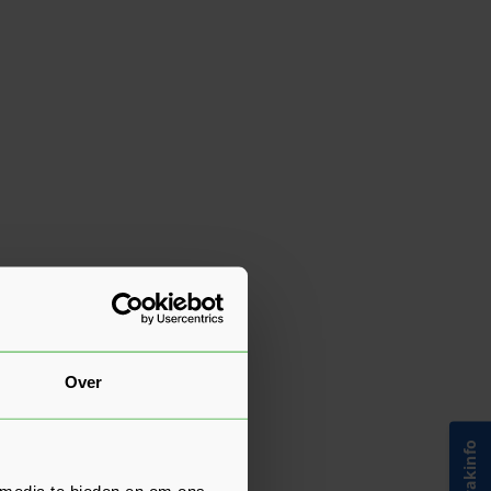
Over
 media te bieden en om ons