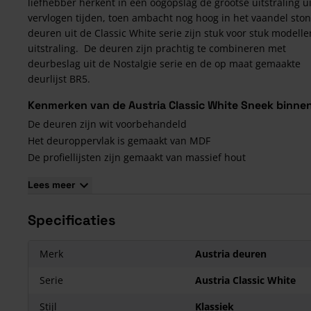
liefhebber herkent in een oogopslag de grootse uitstraling ui
vervlogen tijden, toen ambacht nog hoog in het vaandel sto
deuren uit de Classic White serie zijn stuk voor stuk modell
uitstraling. De deuren zijn prachtig te combineren met
deurbeslag uit de Nostalgie serie en de op maat gemaakte
deurlijst BR5.
Kenmerken van de Austria Classic White Sneek binne
De deuren zijn wit voorbehandeld
Het deuroppervlak is gemaakt van MDF
De profiellijsten zijn gemaakt van massief hout
De deuren zijn voorzien van luxe brede stijlen van 140 mm
Lees meer
Afwijkende maten zijn op aanvraag leverbaar
Maar liefst 5 jaar garantie op alle deuren
Specificaties
Merk
Austria deuren
Serie
Austria Classic White
Stijl
Klassiek