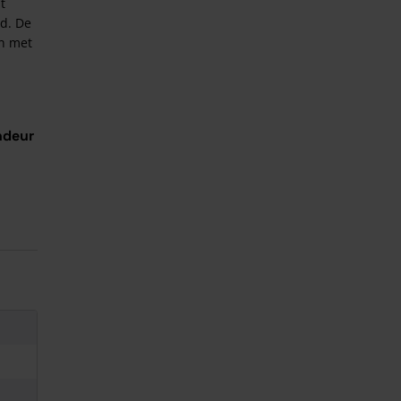
t
nd. De
en met
ndeur