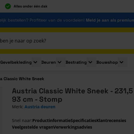
Alles onder één dak
lijk bestellen? Profiteer van de voordelen!
Meld je aan als premiu
Gevelbekleding
Deuren
Bestrating
Bouwshop
for Plaatmaterialen
le submenu for Isolatie
Toggle submenu for Gevelbekleding
Toggle submenu for Deuren
Toggle submenu for Be
Toggle 
ia Classic White Sneek
Austria Classic White Sneek - 231,5
93 cm - Stomp
Merk:
Austria deuren
Snel naar:
Productinformatie
Specificaties
Klantrecensies
Veelgestelde vragen
Verwerkingsadvies