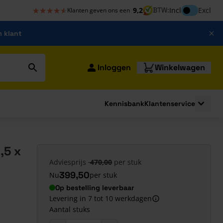
★★★★★
★★★★★
Inclusief bt
9,2
BTW:
Incl
Excl
Klanten geven ons een
m klant
Inloggen
Winkelwagen
Kennisbank
Klantenservice
strating
submenu for Bouwshop
Toggle 
,5 x
Adviesprijs
470,00
per stuk
399,50
Nu
per stuk
Op bestelling leverbaar
Levering in 7 tot 10 werkdagen
Aantal stuks