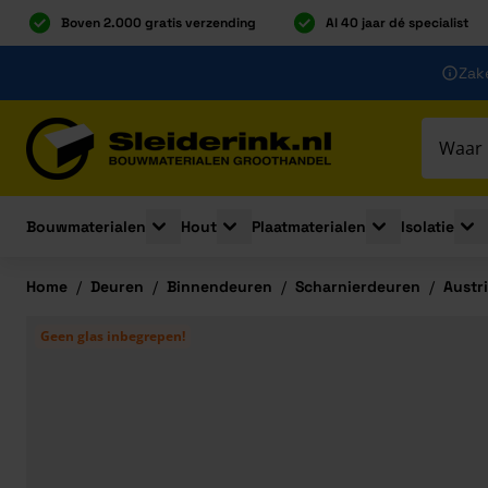
Boven 2.000 gratis verzending
Al 40 jaar dé specialist
Ga naar de inhoud
Zake
Ga naar hoofdinhoud
Bouwmaterialen
Hout
Plaatmaterialen
Isolatie
Toggle submenu for Bouwmaterialen
Toggle submenu for Hout
Toggle submenu 
Togg
Home
/
Deuren
/
Binnendeuren
/
Scharnierdeuren
/
Austr
Geen glas inbegrepen!