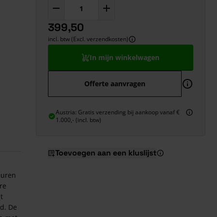
399,50
incl. btw (Excl. verzendkosten)
In mijn winkelwagen
Offerte aanvragen
Austria: Gratis verzending bij aankoop vanaf €
1.000,- (incl. btw)
Toevoegen aan een kluslijst
euren
are
t
nd. De