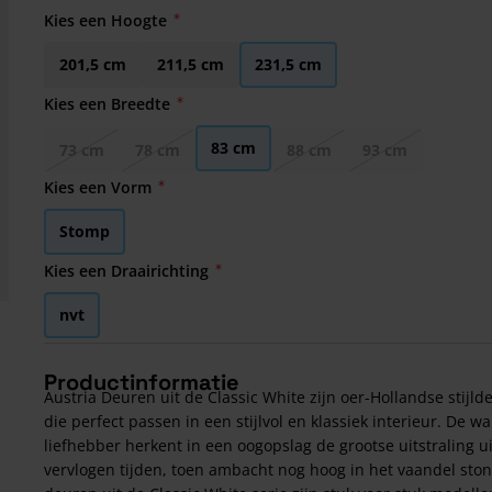
Kies een Hoogte
201,5 cm
211,5 cm
231,5 cm
Kies een Breedte
83 cm
73 cm
78 cm
88 cm
93 cm
Kies een Vorm
Stomp
Kies een Draairichting
nvt
Productinformatie
Austria Deuren uit de Classic White zijn oer-Hollandse stijld
die perfect passen in een stijlvol en klassiek interieur. De w
liefhebber herkent in een oogopslag de grootse uitstraling ui
vervlogen tijden, toen ambacht nog hoog in het vaandel sto