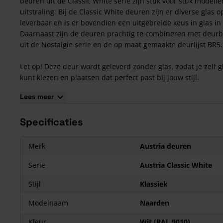
deuren uit de Classic White serie zijn stuk voor stuk modell
uitstraling. Bij de Classic White deuren zijn er diverse glas o
leverbaar en is er bovendien een uitgebreide keus in glas in 
Daarnaast zijn de deuren prachtig te combineren met deurb
uit de Nostalgie serie en de op maat gemaakte deurlijst BR5
Let op! Deze deur wordt geleverd zonder glas, zodat je zelf g
kunt kiezen en plaatsen dat perfect past bij jouw stijl.
Kenmerken van de Austria Classic White Naarden
Lees meer
binnendeur
Specificaties
De deuren zijn wit voorbehandeld
Het deuroppervlak is gemaakt van MDF
De profiellijsten zijn gemaakt van massief hout
Merk
Austria deuren
De deuren zijn voorzien van luxe brede stijlen en dorpels
Serie
Austria Classic White
Afwijkende maten zijn op aanvraag leverbaar
Maar liefst 5 jaar garantie op alle deuren
Stijl
Klassiek
Zonder glas
Modelnaam
Naarden
Kleur
Wit (RAL 9010)