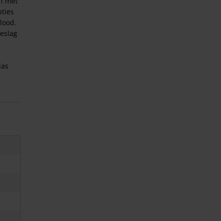
en met
pties
lood.
eslag
.
las