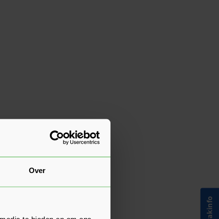
Over
 media te bieden en om ons