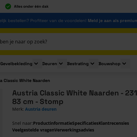
Alles onder één dak
lijk bestellen? Profiteer van de voordelen!
Meld je aan als premiu
Gevelbekleding
Deuren
Bestrating
Bouwshop
for Plaatmaterialen
le submenu for Isolatie
Toggle submenu for Gevelbekleding
Toggle submenu for Deuren
Toggle submenu for Be
Toggle 
ia Classic White Naarden
Austria Classic White Naarden - 231
83 cm - Stomp
Merk:
Austria deuren
Snel naar:
Productinformatie
Specificaties
Klantrecensies
Veelgestelde vragen
Verwerkingsadvies