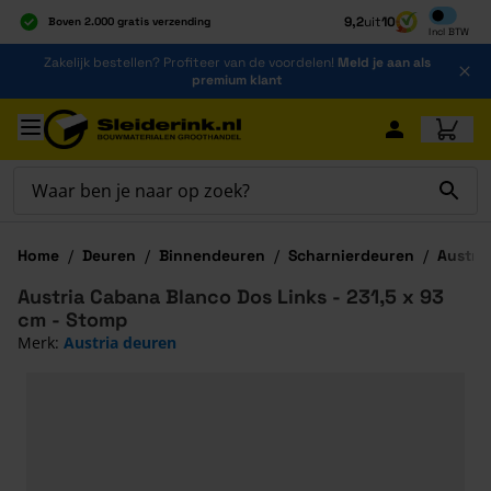
Inclusief b
9,2
uit
10
Boven 2.000 gratis verzending
Incl
BTW
Al 40 jaar dé specialist
Ga naar de inhoud
Zakelijk bestellen? Profiteer van de voordelen!
Meld je aan als
Alles onder één dak
premium klant
Ga naar hoofdinhoud
Home
/
Deuren
/
Binnendeuren
/
Scharnierdeuren
/
Austri
Austria Cabana Blanco Dos Links - 231,5 x 93
cm - Stomp
Merk:
Austria deuren