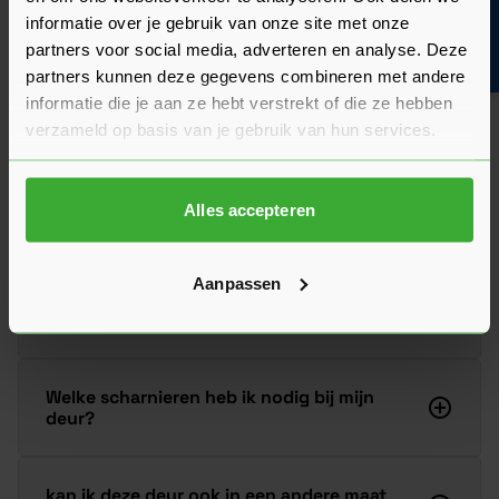
Bouwvakinfo
informatie over je gebruik van onze site met onze
Stel je vraag
partners voor social media, adverteren en analyse. Deze
partners kunnen deze gegevens combineren met andere
informatie die je aan ze hebt verstrekt of die ze hebben
verzameld op basis van je gebruik van hun services.
Zijn deze deuren ook geschikt als
schuifdeur?
Alles accepteren
Hoeveel kan je deze Austria deur inkorten?
Aanpassen
Monteren jullie ook?
Welke scharnieren heb ik nodig bij mijn
deur?
kan ik deze deur ook in een andere maat