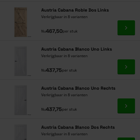
Navigeren door de elementen van de carrousel is mogelijk met de ta
Druk om carrousel over te slaan
Druk op om naar carrouselnavigatie te gaan
Austria Cabana Roble Dos Links
Verkrijgbaar in 8 varianten
Ga naa
467,50
Nu
per stuk
Austria Cabana Blanco Uno Links
Verkrijgbaar in 8 varianten
Ga naa
437,75
Nu
per stuk
Austria Cabana Blanco Uno Rechts
Verkrijgbaar in 8 varianten
Ga naa
437,75
Nu
per stuk
Austria Cabana Blanco Dos Rechts
Verkrijgbaar in 8 varianten