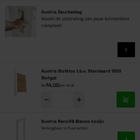
Austria Deurbeslag
Maakt de uitstraling van jouw binnendeur
compleet!
Austria Slotklos t.b.v. Standaard 1200
Slotgat
14,00
Nu
per stuk
In mij
Austria RenoV8 Blanco kozijn
Verkrijgbaar in 9 varianten