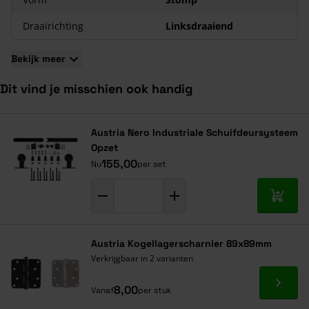
Draairichting
Linksdraaiend
Bekijk meer
Dit vind je misschien ook handig
Navigeren door de elementen van de carrousel is mogelijk met de ta
Druk om carrousel over te slaan
Druk op om naar carrouselnavigatie te gaan
Austria Nero Industriale Schuifdeursysteem
Opzet
155,00
Nu
per set
In mij
Austria Kogellagerscharnier 89x89mm
Verkrijgbaar in 2 varianten
Ga naa
8,00
Vanaf
per stuk