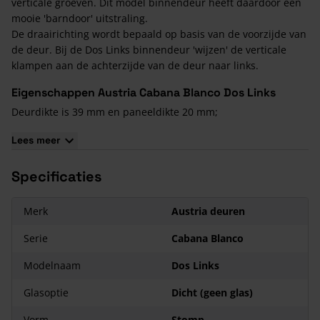
verticale groeven. Dit model binnendeur heeft daardoor een
mooie 'barndoor' uitstraling.
De draairichting wordt bepaald op basis van de voorzijde van
de deur. Bij de Dos Links binnendeur 'wijzen' de verticale
klampen aan de achterzijde van de deur naar links.
Eigenschappen Austria Cabana Blanco Dos Links
Deurdikte is 39 mm en paneeldikte 20 mm;
Enkel in stompe uitvoering te bestellen;
Lees meer
UV-watergedragen witte voorlak;
Inclusief slotgatboring voor standaard 1200 slot;
Specificaties
12 jaar garantie.
Merk
Austria deuren
Serie
Cabana Blanco
Modelnaam
Dos Links
Glasoptie
Dicht (geen glas)
Vorm
Stomp