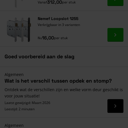
Ga naa
312,00
Vanaf
per stuk
Nemef Loopslot 1255
Verkrijgbaar in 3 varianten
Ga naa
16,00
Nu
per stuk
Goed voorbereid aan de slag
Algemeen
Wat is het verschil tussen opdek en stomp?
Ontdek wat de verschillen zijn en welke vorm deur geschikt is
voor jouw situatie!
Laatst gewijzigd: Maart 2026
Lees 
Leestijd: 2 minuten
Algemeen