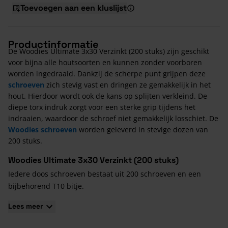
Toevoegen aan een kluslijst
Productinformatie
De Woodies Ultimate 3x30 Verzinkt (200 stuks) zijn geschikt
voor bijna alle houtsoorten en kunnen zonder voorboren
worden ingedraaid. Dankzij de scherpe punt grijpen deze
schroeven
zich stevig vast en dringen ze gemakkelijk in het
hout. Hierdoor wordt ook de kans op splijten verkleind. De
diepe torx indruk zorgt voor een sterke grip tijdens het
indraaien, waardoor de schroef niet gemakkelijk losschiet. De
Woodies schroeven
worden geleverd in stevige dozen van
200 stuks.
Woodies Ultimate 3x30 Verzinkt (200 stuks)
Iedere doos schroeven bestaat uit 200 schroeven en een
bijbehorend T10 bitje.
De schroeven hebben een verzonken kop.
Lees meer
De schroeven hebben een verzinkte coating.