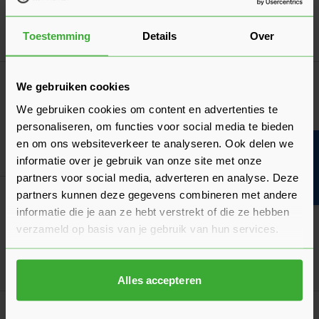
Toestemming
Details
Over
In mij
Woodies Ultimate 4x25 Verzinkt - 200 stuks
We gebruiken cookies
(61540272)
We gebruiken cookies om content en advertenties te
5,93
Nu
per doos
personaliseren, om functies voor social media te bieden
en om ons websiteverkeer te analyseren. Ook delen we
Bouwvakinfo
In mij
informatie over je gebruik van onze site met onze
partners voor social media, adverteren en analyse. Deze
partners kunnen deze gegevens combineren met andere
Woodies Ultimate 4x30 Verzinkt - 200 stuks
(61540313)
informatie die je aan ze hebt verstrekt of die ze hebben
6,78
verzameld op basis van je gebruik van hun services.
Nu
per doos
In mij
Alles accepteren
Woodies Ultimate 4x40 Verzinkt - 500 stuks