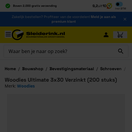
Inclusief b
9,2
uit
10
Boven 2.000 gratis verzending
Incl
BTW
Al 40 jaar dé specialist
Ga naar de inhoud
Zakelijk bestellen? Profiteer van de voordelen!
Meld je aan als
Alles onder één dak
premium klant
Ga naar hoofdinhoud
Home
/
Bouwshop
/
Bevestigingsmateriaal
/
Schroeven
/
W
Woodies Ultimate 3x30 Verzinkt (200 stuks)
Merk:
Woodies