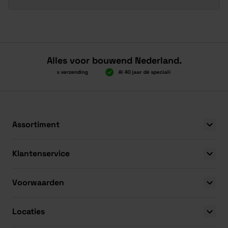
Alles voor bouwend Nederland.
Boven 2.000 gratis verzending
Al 40 jaar dé specialist
Alles ond
Boven 2.000 gratis verzending
Al 40 jaar dé specialist
Alles ond
Assortiment
Klantenservice
Voorwaarden
Locaties