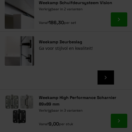
Weekamp Schuifdeursysteem Vision
Verkrijgbaar in 2 varianten
Ga naa
186,30
Vanaf
per set
Weekamp Deurbeslag
Ga voor stijlvol en kwaliteit!
Weekamp High Performance Scharnier
89x89 mm
Verkrijgbaar in 3 varianten
Ga naa
9,00
Vanaf
per stuk