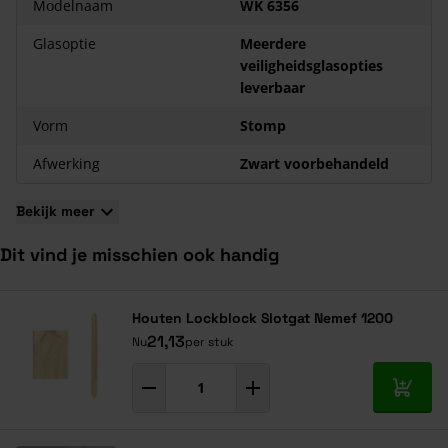
Modelnaam
WK 6356
Glasoptie
Meerdere
veiligheidsglasopties
leverbaar
Vorm
Stomp
Afwerking
Zwart voorbehandeld
Bekijk meer
Dit vind je misschien ook handig
Navigeren door de elementen van de carrousel is mogelijk met de ta
Druk om carrousel over te slaan
Druk op om naar carrouselnavigatie te gaan
Houten Lockblock Slotgat Nemef 1200
21,13
Nu
per stuk
In mij