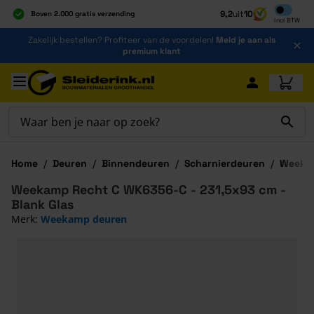
Inclusief b
9,2
uit
10
Boven 2.000 gratis verzending
Incl
BTW
Al 40 jaar dé specialist
Ga naar de inhoud
Zakelijk bestellen? Profiteer van de voordelen!
Meld je aan als
Alles onder één dak
premium klant
Ga naar hoofdinhoud
Home
/
Deuren
/
Binnendeuren
/
Scharnierdeuren
/
Weeka
Weekamp Recht C WK6356-C - 231,5x93 cm -
Blank Glas
Merk:
Weekamp deuren