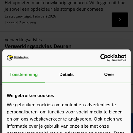
Het opmeten moet nauwkeurig gebeuren. Wij leggen uit hoe
je zowel een opdekdeur als stompe deur opmeet!
Laatst gewijzigd: Februari 2026
Lees 
Leestijd: 2 minuten
Verwerkingsadvies
Verwerkingsadvies Deuren
Een overzicht met belangrijke aandachtspunten en tips bij de
ontvangst én het verwerken van deuren!
Laatst gewijzigd: Maart 2026
Toestemming
Details
Over
Lees 
Leestijd: 5 minuten
Algemeen
We gebruiken cookies
De draairichting van een deur bepalen
We gebruiken cookies om content en advertenties te
Moet je de draairichting van je nieuwe deur aangeven? Wij
personaliseren, om functies voor social media te bieden
leggen hier uit hoe je de draairichting kunt bepalen!
en om ons websiteverkeer te analyseren. Ook delen we
Bouwvakinfo
Laatst gewijzigd: Februari 2026
informatie over je gebruik van onze site met onze
Lees 
Leestijd: 2 minuten