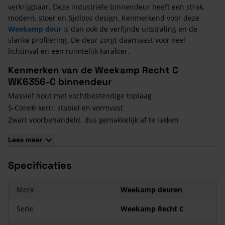
verkrijgbaar. Deze industriële binnendeur heeft een strak,
modern, stoer en tijdloos design. Kenmerkend voor deze
Weekamp deur
is dan ook de verfijnde uitstraling en de
slanke profilering. De deur zorgt daarnaast voor veel
lichtinval en een ruimtelijk karakter.
Kenmerken van de Weekamp Recht C
WK6356-C binnendeur
Massief hout met vochtbestendige toplaag
S-Core® kern: stabiel en vormvast
Zwart voorbehandeld, dus gemakkelijk af te lakken
Inclusief glas
Lees meer
12 jaar garantie
Maatwerkproduct Weekamp Recht C WK6356-C
Specificaties
Deze deur wordt geproduceerd op bestelling. Hiermee koop
je een maatwerkproduct en deze zijn uitgesloten van
Merk
Weekamp deuren
herroepingsrecht of retourname. Controleer daarom ook
Serie
Weekamp Recht C
goed de bestelling op juistheid; aantal, type, afmeting,
stomp/opdek en draairichting.