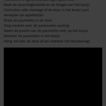
Meet de sponningbreedte en de hoogte van het kozijn
Controleer vóór montage of de deur in het kozijn past
Verwijder de opdeklatten
Draai de paumelles in de deur
Zorg rondom voor de aanbevolen speling
Neem de positie van de paumelles over op het kozijn
Monteer de paumelles in het kozijn
Hang, tot slot, de deur af (en monteer het deurbeslag)