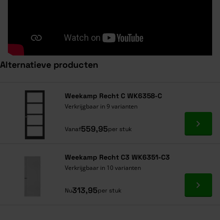
Alternatieve producten
Navigeren door de elementen van de carrousel is mogelijk met de ta
Druk om carrousel over te slaan
Druk op om naar carrouselnavigatie te gaan
Weekamp Recht C WK6358-C
Verkrijgbaar in 9 varianten
Ga naa
559,95
Vanaf
per stuk
Weekamp Recht C3 WK6351-C3
Verkrijgbaar in 10 varianten
Ga naa
313,95
Nu
per stuk