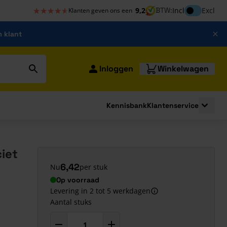
★★★★★
★★★★★
Inclusief bt
9,2
BTW:
Incl
Excl
Klanten geven ons een
m klant
Inloggen
Winkelwagen
Kennisbank
Klantenservice
strating
submenu for Bouwshop
Toggle 
iet
6,42
Nu
per stuk
Op voorraad
Levering in 2 tot 5 werkdagen
Aantal stuks