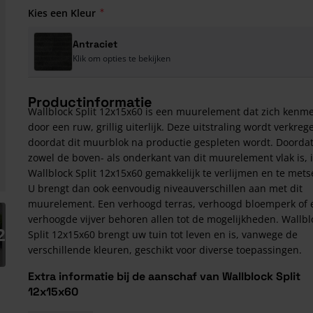
Kies een Kleur
Antraciet
Klik om opties te bekijken
Productinformatie
Wallblock Split 12x15x60 is een muurelement dat zich kenme
door een ruw, grillig uiterlijk. Deze uitstraling wordt verkreg
doordat dit muurblok na productie gespleten wordt. Doorda
zowel de boven- als onderkant van dit muurelement vlak is, 
Wallblock Split 12x15x60 gemakkelijk te verlijmen en te mets
U brengt dan ook eenvoudig niveauverschillen aan met dit
muurelement. Een verhoogd terras, verhoogd bloemperk of 
arger image
verhoogde vijver behoren allen tot de mogelijkheden. Wallbl
2
Split 12x15x60 brengt uw tuin tot leven en is, vanwege de
verschillende kleuren, geschikt voor diverse toepassingen.
Extra informatie bij de aanschaf van Wallblock Split
12x15x60
Wallblock Split 12x15x60 weegt 24,8 kilo per stuk. Er gaan 11