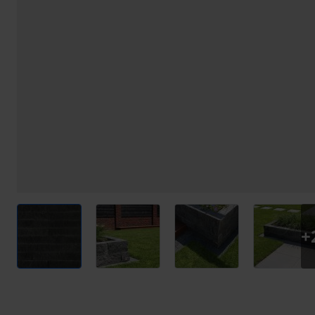
View larger image
View larger image
View larger image
View l
+