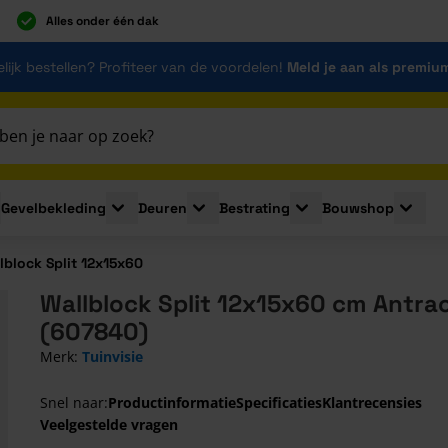
Alles onder één dak
lijk bestellen? Profiteer van de voordelen!
Meld je aan als premiu
Gevelbekleding
Deuren
Bestrating
Bouwshop
for Plaatmaterialen
le submenu for Isolatie
Toggle submenu for Gevelbekleding
Toggle submenu for Deuren
Toggle submenu for Be
Toggle 
lblock Split 12x15x60
Wallblock Split 12x15x60 cm Antrac
(607840)
Merk:
Tuinvisie
Snel naar:
Productinformatie
Specificaties
Klantrecensies
Veelgestelde vragen