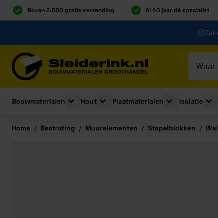
Boven 2.000 gratis verzending
Al 40 jaar dé specialist
Ga naar de inhoud
Zake
Ga naar hoofdinhoud
Bouwmaterialen
Hout
Plaatmaterialen
Isolatie
Toggle submenu for Bouwmaterialen
Toggle submenu for Hout
Toggle submenu 
Togg
Home
/
Bestrating
/
Muurelementen
/
Stapelblokken
/
Wal