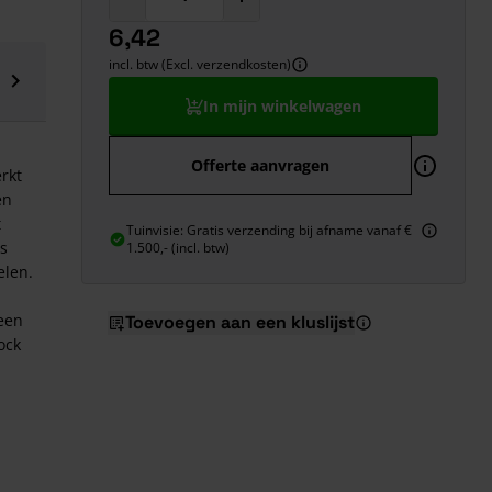
6,42
incl. btw (Excl. verzendkosten)
In mijn winkelwagen
Offerte aanvragen
rkt
en
t
Tuinvisie: Gratis verzending bij afname vanaf €
is
1.500,- (incl. btw)
elen.
een
Toevoegen aan een kluslijst
ock
,1