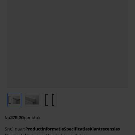
View larger image
View larger image
View larger image
Nu
275,20
per stuk
Snel naar:
Productinformatie
Specificaties
Klantrecensies