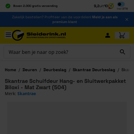
Inclusief b
9,2
uit
10
Boven 2.000 gratis verzending
Incl
BTW
Al 40 jaar dé specialist
Ga naar de inhoud
Zakelijk bestellen? Profiteer van de voordelen!
Meld je aan als
Alles onder één dak
premium klant
Ga naar hoofdinhoud
Home
/
Deuren
/
Deurbeslag
/
Skantrae Deurbeslag
/
Skant
Skantrae Schuifdeur Hang- en Sluitwerkpakket
Biloxi - Mat Zwart (504)
Merk:
Skantrae