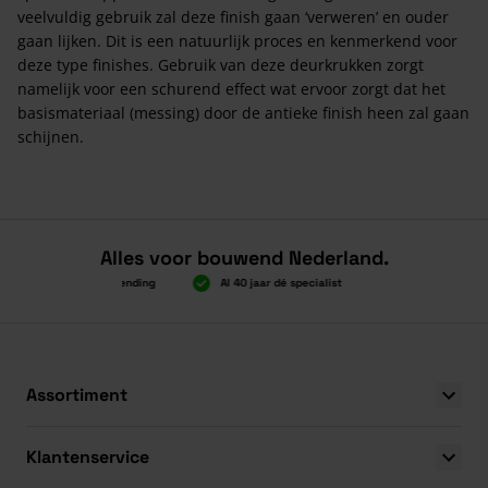
veelvuldig gebruik zal deze finish gaan ‘verweren’ en ouder
gaan lijken. Dit is een natuurlijk proces en kenmerkend voor
deze type finishes. Gebruik van deze deurkrukken zorgt
namelijk voor een schurend effect wat ervoor zorgt dat het
basismateriaal (messing) door de antieke finish heen zal gaan
schijnen.
Alles voor bouwend Nederland.
ven 2.000 gratis verzending
Al 40 jaar dé specialist
Alles onder één 
ven 2.000 gratis verzending
Al 40 jaar dé specialist
Alles onder één 
Assortiment
Klantenservice