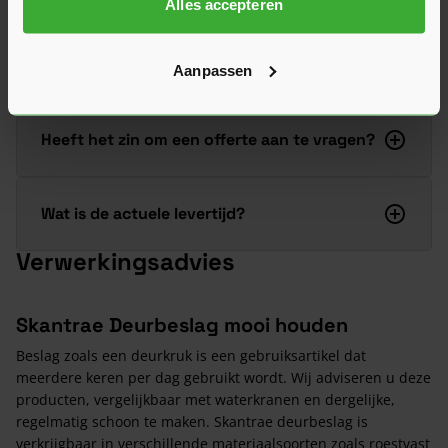
Alles accepteren
graag verder!
Stel je vraag
Aanpassen
Heeft het zin om een offerte aan te vragen?
Wat is de actuele levertijd?
Verwerkingsadvies
Skantrae Deurbeslag mooi houden
Beslag zoals een deurkruk is een gebruiksartikel dat
meerdere keren per dag gebruikt wordt. Wij adviseren u deze
producten, vergelijkbaar met waterkranen en dergelijke,
regelmatig schoon te maken. Skantrae deurbeslag is
verkrijgbaar in verschillende materiaalsoorten zoals roestvast