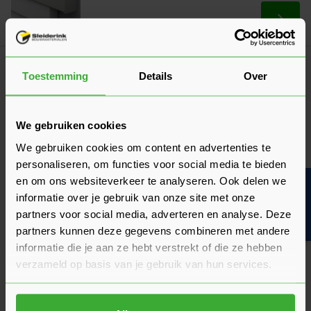
Ga naa
134,80
Vanaf
per stuk
Klantrecensies
Toestemming
Details
Over
Hier lees je de ervaringen van andere klanten met dit
product. Hun feedback helpt je om een goed beeld te krijgen
van de kwaliteit en het gebruiksgemak.
We gebruiken cookies
Heb je zelf ervaring met dit product? Laat dan vooral een
We gebruiken cookies om content en advertenties te
review achter, zo help je anderen met jouw mening en
personaliseren, om functies voor social media te bieden
dragen we samen bij aan een nog beter aanbod.
en om ons websiteverkeer te analyseren. Ook delen we
Bouwvakinfo
informatie over je gebruik van onze site met onze
Beoordeling schrijven
partners voor social media, adverteren en analyse. Deze
partners kunnen deze gegevens combineren met andere
Veelgestelde vragen
informatie die je aan ze hebt verstrekt of die ze hebben
Hier vind je antwoorden op de meest gestelde vragen over dit
product. We hebben de belangrijkste onderwerpen alvast
verzameld op basis van je gebruik van hun services.
voor je op een rij gezet zodat je snel verder kunt.
Kun je het antwoord op jouw vraag niet vinden? Neem dan
gerust contact op met een van onze experts we helpen je