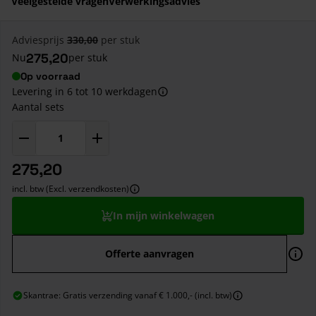
Veelgestelde vragen
Verwerkingsadvies
Adviesprijs
330,00
per stuk
275,20
Nu
per stuk
Op voorraad
Levering in 6 tot 10 werkdagen
Aantal sets
275,20
incl. btw (Excl. verzendkosten)
In mijn winkelwagen
Offerte aanvragen
Skantrae: Gratis verzending vanaf € 1.000,- (incl. btw)