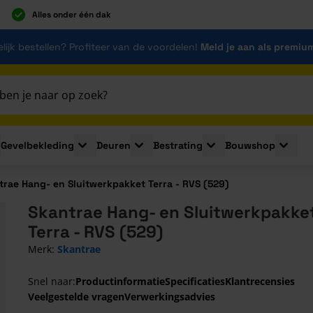
Alles onder één dak
lijk bestellen? Profiteer van de voordelen!
Meld je aan als premiu
Gevelbekleding
Deuren
Bestrating
Bouwshop
for Plaatmaterialen
le submenu for Isolatie
Toggle submenu for Gevelbekleding
Toggle submenu for Deuren
Toggle submenu for Be
Toggle 
trae Hang- en Sluitwerkpakket Terra - RVS (529)
Skantrae Hang- en Sluitwerkpakke
Terra - RVS (529)
Merk:
Skantrae
Snel naar:
Productinformatie
Specificaties
Klantrecensies
Veelgestelde vragen
Verwerkingsadvies