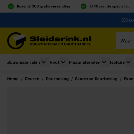
Boven 2.000 gratis verzending
Al 40 jaar dé specialist
Ga naar de inhoud
Zake
Ga naar hoofdinhoud
Bouwmaterialen
Hout
Plaatmaterialen
Isolatie
Toggle submenu for Bouwmaterialen
Toggle submenu for Hout
Toggle submenu 
Togg
Home
/
Deuren
/
Deurbeslag
/
Skantrae Deurbeslag
/
Skan