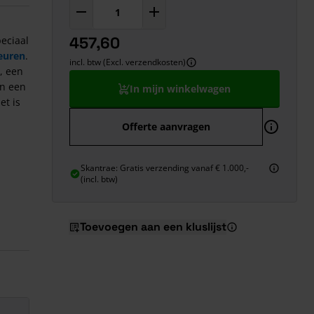
457,60
peciaal
euren
.
incl. btw (Excl. verzendkosten)
, een
an een
In mijn winkelwagen
et is
Offerte aanvragen
Skantrae: Gratis verzending vanaf € 1.000,-
(incl. btw)
Toevoegen aan een kluslijst