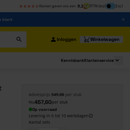
★★★★★
★★★★★
Inclusief bt
9,2
BTW:
Incl
Excl
Klanten geven ons een
m klant
Inloggen
Winkelwagen
Kennisbank
Klantenservice
strating
submenu for Bouwshop
Toggle 
t
Adviesprijs
549,00
per stuk
457,60
Nu
per stuk
Op voorraad
Levering in 6 tot 10 werkdagen
Aantal sets