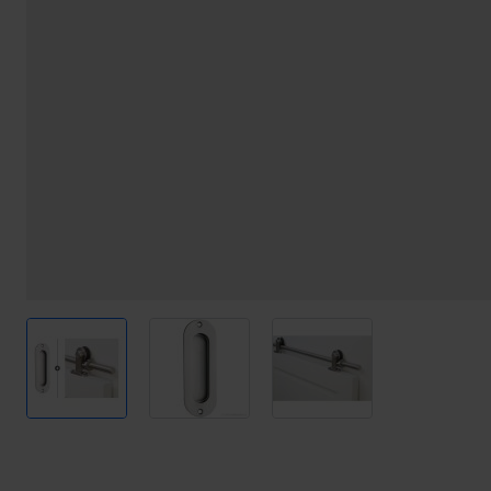
View larger image
View larger image
View larger image