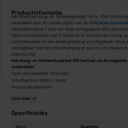
Productinformatie
Het Skantrae Hang- en Sluitwerkpakket Terra - RVS (529) is s
ontwikkeld voor de smalle stijlen van de
SlimSeries binnend
Het pakket bevat 2 keer een fraai vormgegeven RVS deurkom
Delta schuifsysteem van 2 meter en is inclusief de frezing v
schuifdeurkom en een ondergeleiding schuifsysteem. Deze s
verkrijgbaar met een RVS afwerking en past in een moderne
interieurstijl.
Het Hang- en Sluitwerkpakket 509 bestaat uit de volgende
onderdelen:
Twee deurkommen Terra RVS
Schuifsysteem Delta 2 meter
Frezing deurkommen
Frezing ondergeleiding schuifsysteem
Lees meer
Besteladvies bij dubbele schuifdeuren:
Specificaties
Bestel 2x dit hang- en sluitwerkpakket.
Bestel 2x de gewenste SlimSeries deur.
Optioneel kiest u voor een aanslaglat dubbele schuifdeur.
Merk
Skantrae