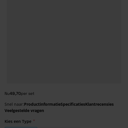
Nu
49,70
per set
Snel naar:
Productinformatie
Specificaties
Klantrecensies
Veelgestelde vragen
Kies een Type