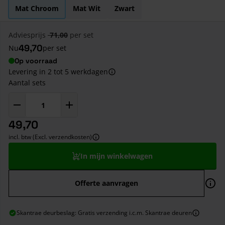
Mat Chroom
Mat Wit
Zwart
Adviesprijs
71,00
per set
49,70
Nu
per set
Op voorraad
Levering in 2 tot 5 werkdagen
Aantal sets
49,70
incl. btw (Excl. verzendkosten)
In mijn winkelwagen
Offerte aanvragen
Skantrae deurbeslag: Gratis verzending i.c.m. Skantrae deuren