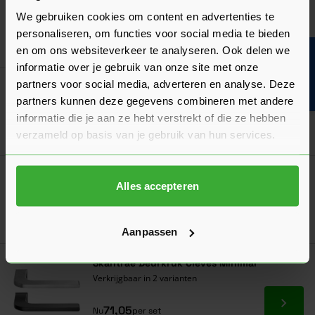
Verkrijgbaar in 3 varianten
We gebruiken cookies om content en advertenties te
personaliseren, om functies voor social media te bieden
Ga naa
32,08
Nu
per stuk
en om ons websiteverkeer te analyseren. Ook delen we
Bouwvakinfo
informatie over je gebruik van onze site met onze
partners voor social media, adverteren en analyse. Deze
Skantrae Deurkruk Dayton Minimal
partners kunnen deze gegevens combineren met andere
Verkrijgbaar in 3 varianten
informatie die je aan ze hebt verstrekt of die ze hebben
Ga naa
71,05
verzameld op basis van je gebruik van hun services.
Nu
per set
Skantrae Toiletgarnituur Tulsa Minimal
Alles accepteren
Verkrijgbaar in 3 varianten
Ga naa
30,73
Nu
per set
Aanpassen
Skantrae Deurkruk Cleves Minimal
Verkrijgbaar in 2 varianten
Ga naa
71,05
Nu
per set