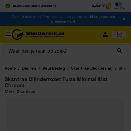
Inclusief b
9,2
uit
10
Boven 2.000 gratis verzending
Incl
BTW
Al 40 jaar dé specialist
Ga naar de inhoud
Zakelijk bestellen? Profiteer van de voordelen!
Meld je aan als
Alles onder één dak
premium klant
Ga naar hoofdinhoud
Home
/
Deuren
/
Deurbeslag
/
Skantrae Deurbeslag
/
Skantr
Skantrae Cilinderrozet Tulsa Minimal Mat
Chroom
Merk:
Skantrae