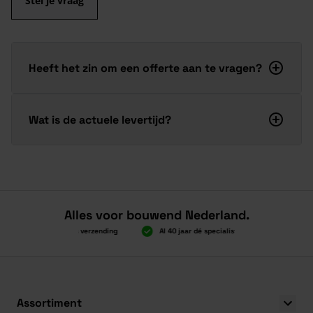
Stel je vraag
Heeft het zin om een offerte aan te vragen?
Wat is de actuele levertijd?
Alles voor bouwend Nederland.
Boven 2.000 gratis verzending
Al 40 jaar dé specialist
Alles onde
Boven 2.000 gratis verzending
Al 40 jaar dé specialist
Alles onde
Assortiment