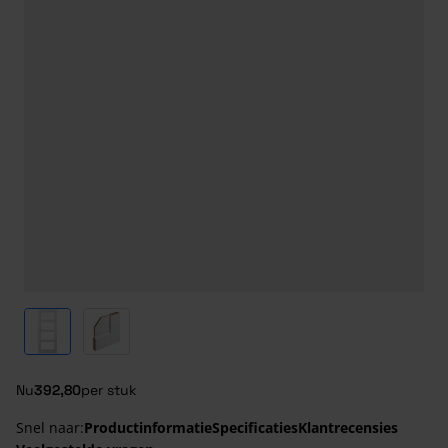
View larger image
View larger image
Nu
392,80
per stuk
Snel naar:
Productinformatie
Specificaties
Klantrecensies