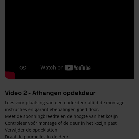
Video 2 - Afhangen opdekdeur
Lees voor plaatsing van een opdekdeur altijd de montage-
instructies en garantiebepalingen goed door.
Meet de sponningbreedte en de hoogte van het kozijn
Controleer vóór montage of de deur in het kozijn past
Verwijder de opdeklatten
Draai de paumelles in de deur