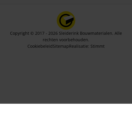
Copyright © 2017 - 2026 Sleiderink Bouwmaterialen. Alle
rechten voorbehouden.
Cookiebeleid
Sitemap
Realisatie:
Stimmt
Aantal stuks
392,80
In winkelwagen