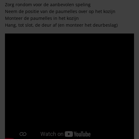
Zorg rondom voor de aanbevolen speling
Neem de positie van de paumelles over op het kozijn
Monteer de paumelles in het kozijn
Hang, tot slot, de deur af (en monteer het deurbeslag)