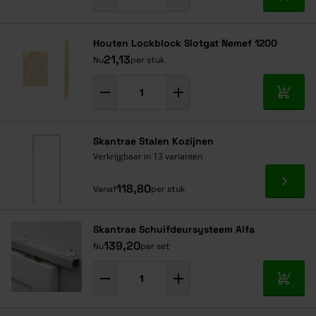
In mij
Houten Lockblock Slotgat Nemef 1200
21,13
Nu
per stuk
In mij
Skantrae Stalen Kozijnen
Verkrijgbaar in 13 varianten
Ga naa
118,80
Vanaf
per stuk
Skantrae Schuifdeursysteem Alfa
139,20
Nu
per set
In mij