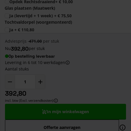
Opdek Rechtsdraaiend
+
€ 10,00
Glas plaatsen (Maatwerk)
Ja (levertijd + 1 week)
+
€ 75,50
Tochtvaldorpel (voorgemonteerd)
Ja
+
€ 110,80
Adviesprijs
471,00
per stuk
392,80
Nu
per stuk
Op bestelling leverbaar
Levering in 6 tot 10 werkdagen
Aantal stuks
392,80
incl. btw (Excl. verzendkosten)
In mijn winkelwagen
Offerte aanvragen