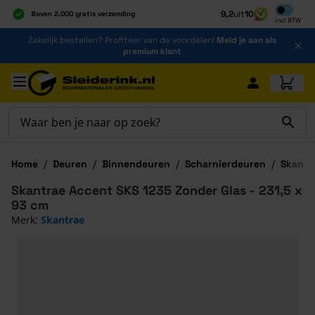
Inclusief b
9,2
uit
10
Boven 2.000 gratis verzending
Incl
BTW
Al 40 jaar dé specialist
Ga naar de inhoud
Zakelijk bestellen? Profiteer van de voordelen!
Meld je aan als
Alles onder één dak
premium klant
Ga naar hoofdinhoud
Home
/
Deuren
/
Binnendeuren
/
Scharnierdeuren
/
Skantr
Skantrae Accent SKS 1235 Zonder Glas - 231,5 x
93 cm
Merk:
Skantrae