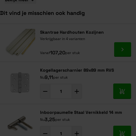
Dit vind je misschien ook handig
Navigeren door de elementen van de carrousel is mogelijk met de ta
Druk om carrousel over te slaan
Druk op om naar carrouselnavigatie te gaan
Skantrae Hardhouten Kozijnen
Verkrijgbaar in 4 varianten
Ga naa
107,20
Vanaf
per stuk
Kogellagerscharnier 89x89 mm RVS
9,11
Nu
per stuk
In mij
Inboorpaumelle Staal Vernikkeld 14 mm
3,25
Nu
per stuk