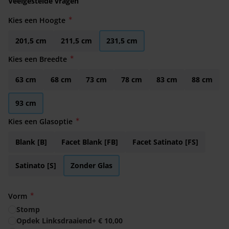
Veelgestelde vragen
Kies een Hoogte
201,5 cm
211,5 cm
231,5 cm
Kies een Breedte
63 cm
68 cm
73 cm
78 cm
83 cm
88 cm
93 cm
Kies een Glasoptie
Blank [B]
Facet Blank [FB]
Facet Satinato [FS]
Satinato [S]
Zonder Glas
Vorm
Stomp
Opdek Linksdraaiend
+
€ 10,00