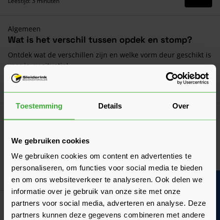
Leestijd: 3 minuten
Algemeen
Wat is het verschil tussen opdek en stomp?
Ontdek wat de verschillen zijn en welke vorm deur geschikt is
voor jouw situatie!
Laatst gewijzigd: Maart 2026
Lees 
Leestijd: 2 minuten
Toestemming
Details
Over
Algemeen
Een deur opmeten: hoe doe je dat?
We gebruiken cookies
Het opmeten moet nauwkeurig gebeuren. Wij leggen uit hoe
je zowel een opdekdeur als stompe deur opmeet!
We gebruiken cookies om content en advertenties te
Laatst gewijzigd: Februari 2026
personaliseren, om functies voor social media te bieden
Lees 
Leestijd: 2 minuten
en om ons websiteverkeer te analyseren. Ook delen we
Bouwvakinfo
informatie over je gebruik van onze site met onze
partners voor social media, adverteren en analyse. Deze
Verwerkingsadvies
Verwerkingsadvies Deuren
partners kunnen deze gegevens combineren met andere