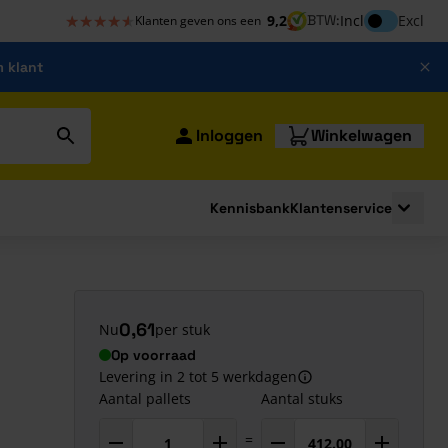
★★★★★
★★★★★
Inclusief bt
9,2
BTW:
Incl
Excl
Klanten geven ons een
m klant
Inloggen
Winkelwagen
Kennisbank
Klantenservice
strating
submenu for Bouwshop
Toggle 
0,61
Nu
per stuk
Op voorraad
Levering in 2 tot 5 werkdagen
Aantal pallets
Aantal stuks
=