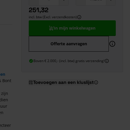
251,32
incl. btw (Excl. verzendkosten)
In mijn winkelwagen
Offerte aanvragen
Boven € 2.000,- (incl. btw) gratis verzending!
nen
s Bont
Toevoegen aan een kluslijst
 zijn
dien
tuur
en
ecteer