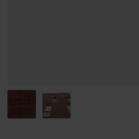
View larger image
View larger image