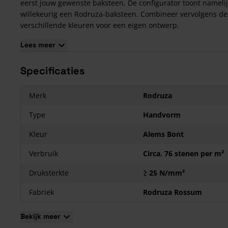
eerst jouw gewenste baksteen. De configurator toont nameli
willekeurig een Rodruza-baksteen. Combineer vervolgens de
verschillende kleuren voor een eigen ontwerp.
Lees meer
Bekijk in 3D
Specificaties
Kenmerken van de Rodruza Alems Bont Handvorm
Waalformaat
Merk
Rodruza
Textuur is handvorm
Grillig en bezande oppervlakte afwerking
Type
Handvorm
De basiskleur is rood in combinatie met een bonte afwerkin
Kleur
Alems Bont
Verbruik
Circa. 76 stenen per m²
Druksterkte
≥ 25 N/mm²
Fabriek
Rodruza Rossum
Bekijk meer