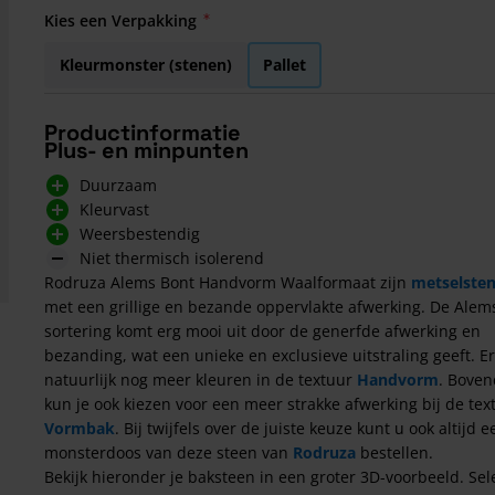
Kies een Verpakking
Kleurmonster (stenen)
Pallet
Productinformatie
Plus- en minpunten
Duurzaam
Kleurvast
Weersbestendig
Niet thermisch isolerend
Rodruza Alems Bont Handvorm Waalformaat zijn
metselste
met een grillige en bezande oppervlakte afwerking. De Alem
sortering komt erg mooi uit door de generfde afwerking en
bezanding, wat een unieke en exclusieve uitstraling geeft. Er
natuurlijk nog meer kleuren in de textuur
Handvorm
. Boven
kun je ook kiezen voor een meer strakke afwerking bij de tex
Vormbak
. Bij twijfels over de juiste keuze kunt u ook altijd e
monsterdoos van deze steen van
Rodruza
bestellen.
Bekijk hieronder je baksteen in een groter 3D-voorbeeld. Sel