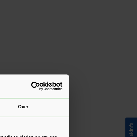
Over
 media te bieden en om ons