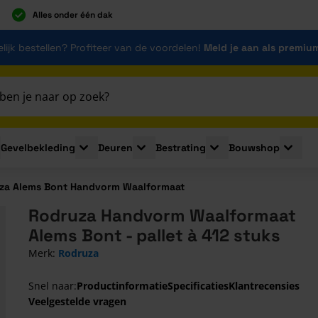
Alles onder één dak
lijk bestellen? Profiteer van de voordelen!
Meld je aan als premiu
Gevelbekleding
Deuren
Bestrating
Bouwshop
for Plaatmaterialen
le submenu for Isolatie
Toggle submenu for Gevelbekleding
Toggle submenu for Deuren
Toggle submenu for Be
Toggle 
za Alems Bont Handvorm Waalformaat
Rodruza Handvorm Waalformaat
Alems Bont - pallet à 412 stuks
Merk:
Rodruza
Snel naar:
Productinformatie
Specificaties
Klantrecensies
Veelgestelde vragen