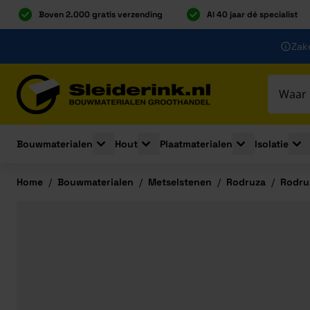
Boven 2.000 gratis verzending
Al 40 jaar dé specialist
Ga naar de inhoud
Zake
Ga naar hoofdinhoud
Bouwmaterialen
Hout
Plaatmaterialen
Isolatie
Toggle submenu for Bouwmaterialen
Toggle submenu for Hout
Toggle submenu 
Togg
Home
/
Bouwmaterialen
/
Metselstenen
/
Rodruza
/
Rodru