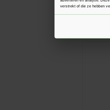
verstrekt of die ze hebben v
Linerio Eindp
0811)
Verkrijgbaar in 2
18,51
Nu
per st