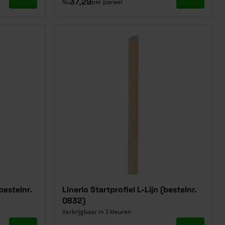
Ga naar product
Ga naar p
37,29
Nu
per paneel
bestelnr.
Linerio Startprofiel L-Lijn (bestelnr.
0832)
Verkrijgbaar in 3 kleuren