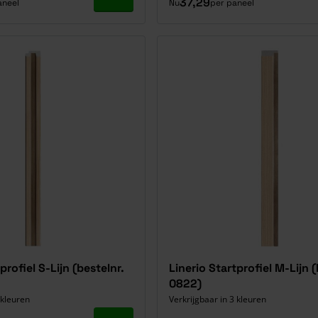
Ga naar product
37,29
aneel
Nu
per paneel
profiel S-Lijn (bestelnr.
Linerio Startprofiel M-Lijn (
0822)
 kleuren
Verkrijgbaar in 3 kleuren