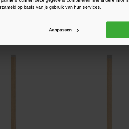
erzameld op basis van je gebruik van hun services.
rofiel S-Lijn (bestelnr.
Linerio Eindprofiel M-Lijn (
0821)
 kleuren
Verkrijgbaar in 3 kleuren
Aanpassen
Ga naar product
18,51
uk
Nu
per stuk