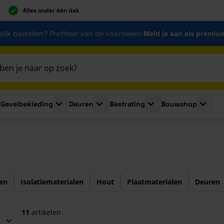
Alles onder één dak
lijk bestellen? Profiteer van de voordelen!
Meld je aan als premiu
Gevelbekleding
Deuren
Bestrating
Bouwshop
for Plaatmaterialen
le submenu for Isolatie
Toggle submenu for Gevelbekleding
Toggle submenu for Deuren
Toggle submenu for Be
Toggle 
el over te slaan
en
Isolatiematerialen
Hout
Plaatmaterialen
Deuren
11
artikelen