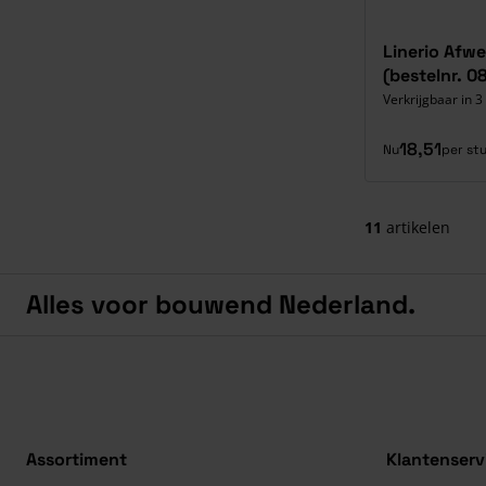
Linerio Afwe
(bestelnr. 0
Verkrijgbaar in 3
18,51
Nu
per st
11
artikelen
Alles voor bouwend Nederland.
Assortiment
Klantenserv