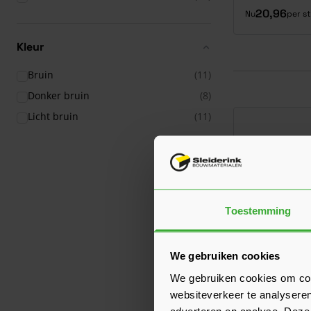
20,96
Nu
per s
Kleur
Bruin
(11)
Donker bruin
(8)
Licht bruin
(11)
Toestemming
We gebruiken cookies
We gebruiken cookies om cont
websiteverkeer te analyseren
adverteren en analyse. Deze