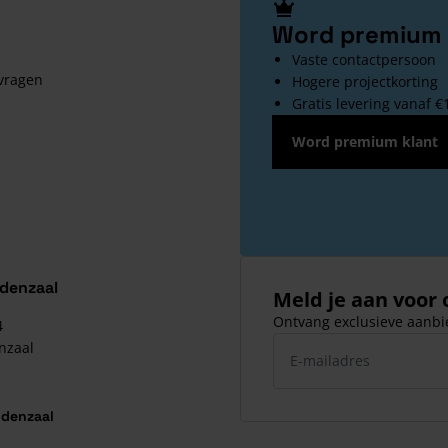
Word premium 
Vaste contactpersoon
 vragen
Hogere projectkorting
Gratis levering vanaf €
Word premium klant
ldenzaal
Meld je aan voor
Ontvang exclusieve aanbie
4
E-mailadres
nzaal
ldenzaal