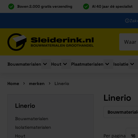
Boven 2.000 gratis verzending
Al 40 jaar dé specialist
Ga naar de inhoud
Zake
Ga naar hoofdinhoud
Bouwmaterialen
Hout
Plaatmaterialen
Isolatie
Toggle submenu for Bouwmaterialen
Toggle submenu for Hout
Toggle submenu 
Togg
Home
merken
Linerio
Linerio
Linerio
Druk om carrous
Bouwmaterial
Bouwmaterialen
Isolatiematerialen
Per pagina
Hout