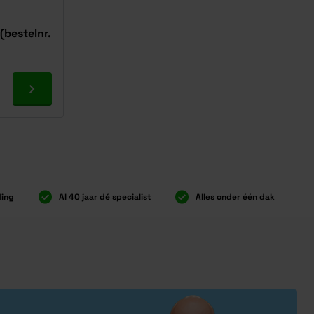
 (bestelnr.
Ga naar product
ding
Al 40 jaar dé specialist
Alles onder één dak
ding
Al 40 jaar dé specialist
Alles onder één dak