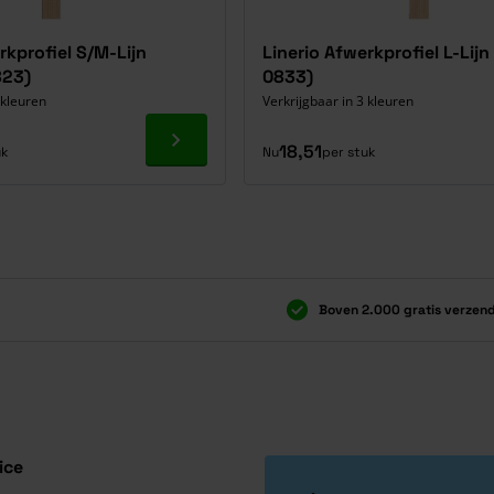
rkprofiel S/M-Lijn
Linerio Afwerkprofiel L-Lijn
823)
0833)
 kleuren
Verkrijgbaar in 3 kleuren
Ga naar product
18,51
uk
Nu
per stuk
Boven 2.000 gratis verzen
Boven 2.000 gratis verzen
ice