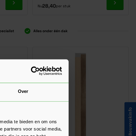
Ga naar product
Ga naar p
28,40
Nu
per stuk
pecialist
Alles onder één dak
Over
Bouwvakinfo
 media te bieden en om ons
e partners voor social media,
ie die je aan ze hebt