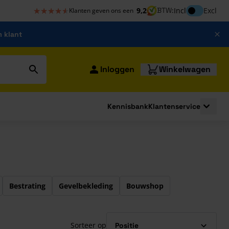
★★★★★
★★★★★
Inclusief bt
9,2
BTW:
Incl
Excl
Klanten geven ons een
m klant
Inloggen
Winkelwagen
Kennisbank
Klantenservice
strating
submenu for Bouwshop
Toggle 
Bestrating
Gevelbekleding
Bouwshop
Sorteer op