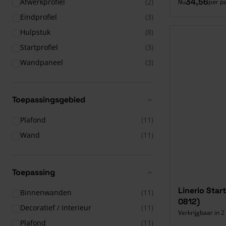
34,56
Afwerkprofiel
(2)
Nu
per p
Eindprofiel
(3)
Hulpstuk
(8)
Startprofiel
(3)
Wandpaneel
(3)
Toepassingsgebied
Plafond
(11)
Wand
(11)
Toepassing
Linerio Start
Binnenwanden
(11)
0812)
Decoratief / Interieur
(11)
Verkrijgbaar in 2
Plafond
(11)