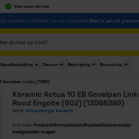
Alles onder één dak
lijk bestellen? Profiteer van de voordelen!
Meld je aan als premiu
Gevelbekleding
Deuren
Bestrating
Bouwshop
for Plaatmaterialen
le submenu for Isolatie
Toggle submenu for Gevelbekleding
Toggle submenu for Deuren
Toggle submenu for Be
Toggle 
B Gevelpan Links (7080)
Koramic Actua 10 EB Gevelpan Links
Rood Engobe (602) (13566289)
Merk:
Wienerberger Koramic
Snel naar:
Productinformatie
Specificaties
Klantrecensies
Veelgestelde vragen