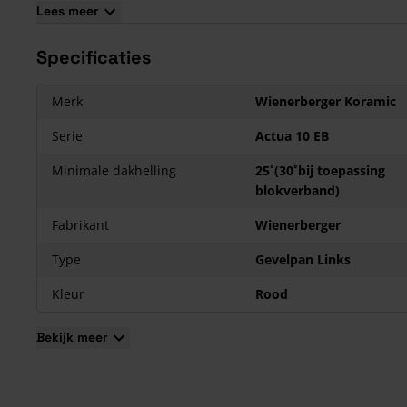
Lees meer
Specificaties
Merk
Wienerberger Koramic
Serie
Actua 10 EB
Minimale dakhelling
25˚(30˚bij toepassing
blokverband)
Fabrikant
Wienerberger
Type
Gevelpan Links
Kleur
Rood
Bekijk meer