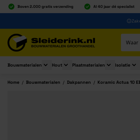
Boven 2.000 gratis verzending
Al 40 jaar dé specialist
Ga naar de inhoud
Zake
Ga naar hoofdinhoud
Bouwmaterialen
Hout
Plaatmaterialen
Isolatie
Toggle submenu for Bouwmaterialen
Toggle submenu for Hout
Toggle submenu 
Togg
Home
/
Bouwmaterialen
/
Dakpannen
/
Koramic Actua 10 E