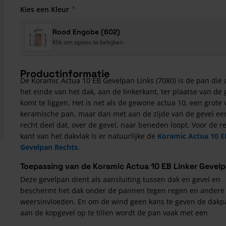
Kies een Kleur
Rood Engobe (602)
Klik om opties te bekijken
Productinformatie
De Koramic Actua 10 EB Gevelpan Links (7080) is de pan die
het einde van het dak, aan de linkerkant, ter plaatse van de 
komt te liggen. Het is net als de gewone actua 10, een grote 
keramische pan, maar dan met aan de zijde van de gevel ee
recht deel dat, over de gevel, naar beneden loopt. Voor de r
kant van het dakvlak is er natuurlijke de
Koramic Actua 10 E
Gevelpan Rechts
.
Toepassing van de Koramic Actua 10 EB Linker Gevel
Deze gevelpan dient als aansluiting tussen dak en gevel en
beschermt het dak onder de pannen tegen regen en andere
weersinvloeden. En om de wind geen kans te geven de dak
aan de kopgevel op te tillen wordt de pan vaak met een
dakpanschroef aan de daktengel vastgeschroefd.