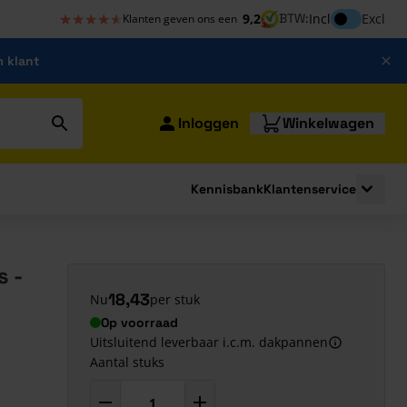
★★★★★
★★★★★
Inclusief bt
9,2
BTW:
Incl
Excl
Klanten geven ons een
m klant
Inloggen
Winkelwagen
Kennisbank
Klantenservice
strating
submenu for Bouwshop
Toggle 
 -
18,43
Nu
per stuk
Op voorraad
Uitsluitend leverbaar i.c.m. dakpannen
Aantal stuks