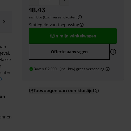
18,43
incl. btw (Excl. verzendkosten)
Statiegeld van toepassing
In mijn winkelwagen
 aan
Offerte aanvragen
gevel,
vlakke
n
Boven € 2.000,- (incl. btw) gratis verzending!
echter
B
Toevoegen aan een kluslijst
pan
pannen