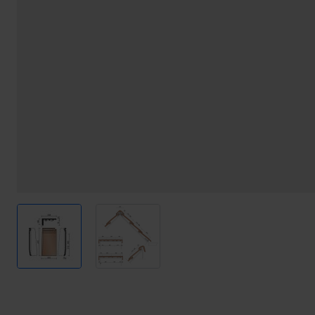
View larger image
View larger image