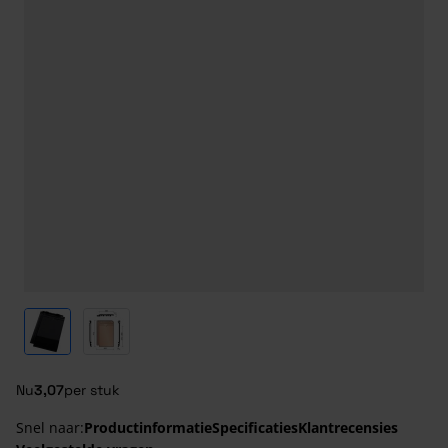
View larger image
View larger image
Nu
3,07
per stuk
Snel naar:
Productinformatie
Specificaties
Klantrecensies