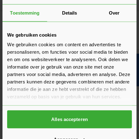
Ga naa
40,18
Vanaf
per stuk
Toestemming
Details
Over
Koramic Actua 10 EB Halve Gevelpan Links
Verkrijgbaar in 3 kleuren
We gebruiken cookies
Ga naa
18,43
Vanaf
per stuk
We gebruiken cookies om content en advertenties te
personaliseren, om functies voor social media te bieden
Koramic Actua 10 EB Halve Gevelpan Rechts
en om ons websiteverkeer te analyseren. Ook delen we
Bouwvakinfo
Verkrijgbaar in 3 kleuren
informatie over je gebruik van onze site met onze
partners voor social media, adverteren en analyse. Deze
Ga naa
18,43
Vanaf
per stuk
partners kunnen deze gegevens combineren met andere
informatie die je aan ze hebt verstrekt of die ze hebben
verzameld op basis van je gebruik van hun services.
Goed voorbereid aan de slag
Algemeen
Alles accepteren
Hoeveel dakpannen per m2 heb je nodig voor
een hellend dak?