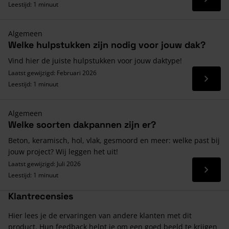
Lees 
Leestijd: 1 minuut
Algemeen
Welke hulpstukken zijn nodig voor jouw dak?
Vind hier de juiste hulpstukken voor jouw daktype!
Laatst gewijzigd: Februari 2026
Lees 
Leestijd: 1 minuut
Algemeen
Welke soorten dakpannen zijn er?
Beton, keramisch, hol, vlak, gesmoord en meer: welke past bij
jouw project? Wij leggen het uit!
Laatst gewijzigd: Juli 2026
Lees 
Leestijd: 1 minuut
Klantrecensies
Hier lees je de ervaringen van andere klanten met dit
product. Hun feedback helpt je om een goed beeld te krijgen