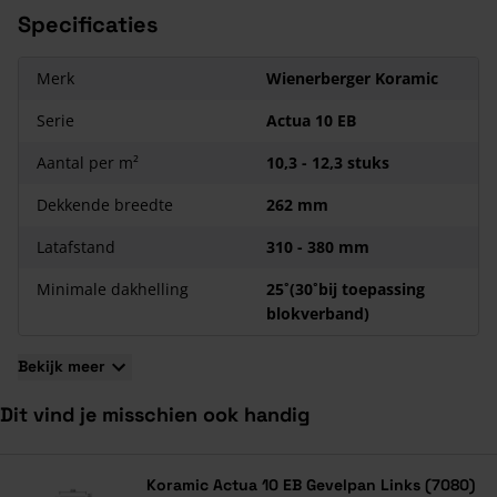
Specificaties
Koramic Actua 10 EB dakpannen is een serie met 3
verschillende kleuren. Daarnaast zijn er voor alle kleuren
speciale bijpassende hulpstukken beschikbaar.
Merk
Wienerberger Koramic
Serie
Actua 10 EB
Aantal per m²
10,3 - 12,3 stuks
Dekkende breedte
262 mm
Latafstand
310 - 380 mm
Minimale dakhelling
25˚(30˚bij toepassing
blokverband)
Bekijk meer
Dit vind je misschien ook handig
Navigeren door de elementen van de carrousel is mogelijk met de ta
Druk om carrousel over te slaan
Druk op om naar carrouselnavigatie te gaan
Koramic Actua 10 EB Gevelpan Links (7080)