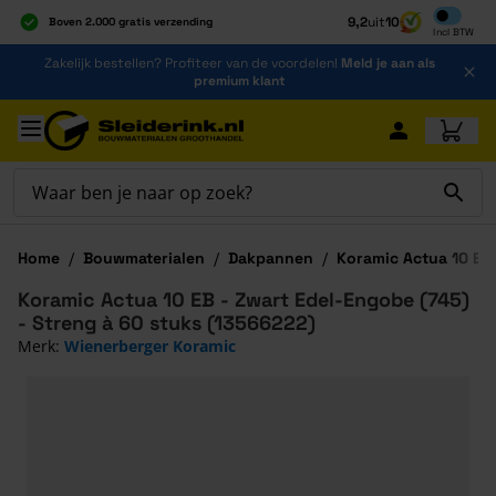
Inclusief b
9,2
uit
10
Boven 2.000 gratis verzending
Incl
BTW
Al 40 jaar dé specialist
Ga naar de inhoud
Zakelijk bestellen? Profiteer van de voordelen!
Meld je aan als
Alles onder één dak
premium klant
Ga naar hoofdinhoud
Home
/
Bouwmaterialen
/
Dakpannen
/
Koramic Actua 10 EB
Koramic Actua 10 EB - Zwart Edel-Engobe (745)
- Streng à 60 stuks (13566222)
Merk:
Wienerberger Koramic