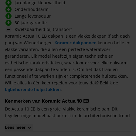
Jarenlange kleurvastheid
Onderhoudsarm
Lange levensduur
30 jaar garantie
Kwetsbaarheid bij transport
Koramic Actua 10 EB dakpan is een vlakke dakpan (flach dach
pan) van Wienerberger.
Koramic dakpannen
kennen holle en
vlakke varianten, die allen een perfecte waterafvoer
garanderen. Elk model heeft zijn eigen technische en
esthetische karakteristieken, waardoor er voor elke dakvorm
een passende dakpan te vinden is. Om het dak fraai en
functioneel af te werken zijn er completerende hulpstukken.
Wil je alles in één keer regelen voor jouw dak? Bekijk de
bijbehorende hulpstukken
.
Kenmerken van Koramic Actua 10 EB
De Actua 10 EB is een grote, vlakke keramische pan. Dit
tegelvormige model past perfect in de architectonische trend
van werken met grote dakpannen. De Actua 10 EB heeft een
Lees meer
groot panvlak met een subtiele afvlakking. Dat zorgt voor een
scherp lijnenspel op het dak.