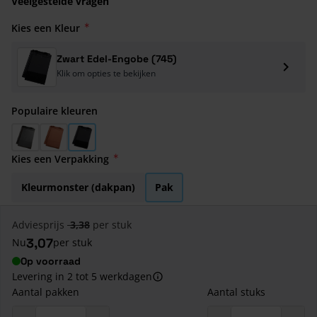
Veelgestelde vragen
Kies een Kleur
Zwart Edel-Engobe (745)
Klik om opties te bekijken
Populaire kleuren
Leikleur Mat Engobe (703)
Rood Engobe (602)
Zwart Edel-Engobe (745)
Kies een Verpakking
Kleurmonster (dakpan)
Pak
Adviesprijs
3,38
per stuk
3,07
Nu
per stuk
Op voorraad
Levering in 2 tot 5 werkdagen
Aantal pakken
Aantal stuks