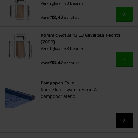
Verkrijgbaar in 3 kleuren
Ga naa
18,43
Vanaf
per stuk
Koramic Actua 10 EB Gevelpan Rechts
(7090)
Verkrijgbaar in 3 kleuren
Ga naa
18,43
Vanaf
per stuk
Dampopen Folie
Koude kant: waterkerend &
dampdoorlatend