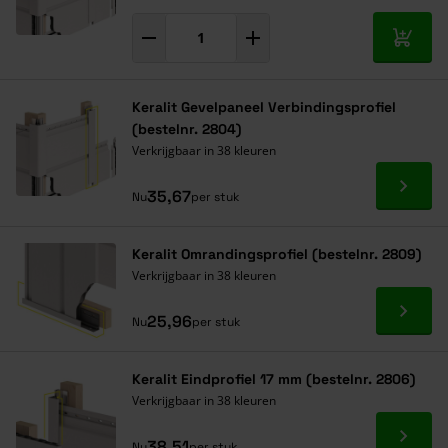
In mij
Keralit Gevelpaneel Verbindingsprofiel
(bestelnr. 2804)
Verkrijgbaar in 38 kleuren
Ga naa
35,67
Nu
per stuk
Keralit Omrandingsprofiel (bestelnr. 2809)
Verkrijgbaar in 38 kleuren
Ga naa
25,96
Nu
per stuk
Keralit Eindprofiel 17 mm (bestelnr. 2806)
Verkrijgbaar in 38 kleuren
Ga naa
38,51
Nu
per stuk