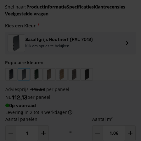
Snel naar:
Productinformatie
Specificaties
Klantrecensies
Veelgestelde vragen
Kies een Kleur
Basaltgrijs Houtnerf (RAL 7012)
Klik om opties te bekijken
Populaire kleuren
Antraciet Houtnerf (RAL 7016)
Basaltgrijs Houtnerf (RAL 7012)
Donkergroen Houtnerf (RAL 6009)
Kwartsgrijs Houtnerf (RAL 7039)
Natuur Eiken Houtnerf
Taupe Eiken Houtnerf
Zwart Eiken Houtnerf
Adviesprijs
115,58
per paneel
112,13
Nu
per paneel
Op voorraad
Levering in 2 tot 4 werkdagen
Aantal panelen
Aantal m²
=