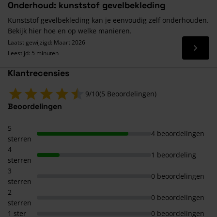
Onderhoud: kunststof gevelbekleding
Kunststof gevelbekleding kan je eenvoudig zelf onderhouden.
Bekijk hier hoe en op welke manieren.
Laatst gewijzigd: Maart 2026
Lees 
Leestijd: 5 minuten
Klantrecensies
9/10
(5 Beoordelingen)
Beoordelingen
5
4 beoordelingen
sterren
4
1 beoordeling
sterren
3
0 beoordelingen
sterren
2
0 beoordelingen
sterren
1 ster
0 beoordelingen