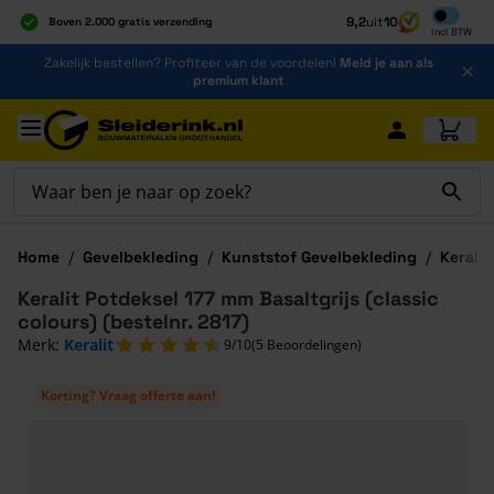
Inclusief b
9,2
uit
10
Boven 2.000 gratis verzending
Incl
BTW
Al 40 jaar dé specialist
Ga naar de inhoud
Zakelijk bestellen? Profiteer van de voordelen!
Meld je aan als
Alles onder één dak
premium klant
Ga naar hoofdinhoud
Home
/
Gevelbekleding
/
Kunststof Gevelbekleding
/
Keralit
Keralit Potdeksel 177 mm Basaltgrijs (classic
colours) (bestelnr. 2817)
Merk:
Keralit
9/10
(5 Beoordelingen)
Korting? Vraag offerte aan!