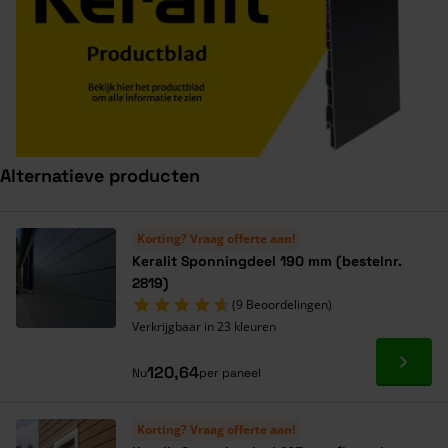
Alternatieve producten
Navigeren door de elementen van de carrousel is mogelijk met de ta
Druk om carrousel over te slaan
Druk op om naar carrouselnavigatie te gaan
Korting? Vraag offerte aan!
Keralit Sponningdeel 190 mm (bestelnr.
2819)
(9 Beoordelingen)
Verkrijgbaar in 23 kleuren
Ga naa
120,64
Nu
per paneel
Korting? Vraag offerte aan!