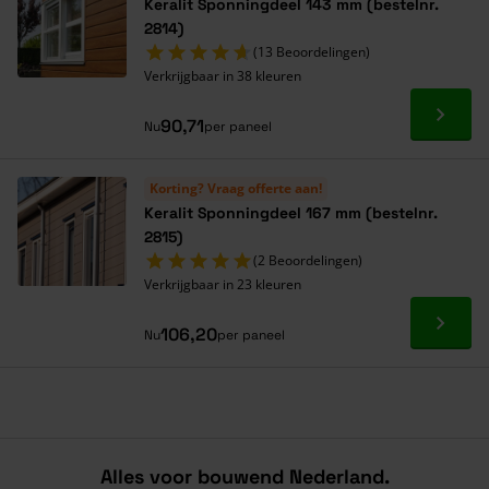
Keralit Sponningdeel 143 mm (bestelnr.
2814)
(13 Beoordelingen)
Verkrijgbaar in 38 kleuren
Ga naa
90,71
Nu
per paneel
Korting? Vraag offerte aan!
Keralit Sponningdeel 167 mm (bestelnr.
2815)
(2 Beoordelingen)
Verkrijgbaar in 23 kleuren
Ga naa
106,20
Nu
per paneel
Alles voor bouwend Nederland.