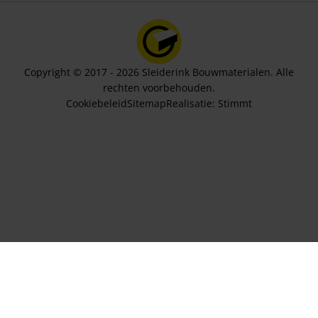
Copyright © 2017 - 2026 Sleiderink Bouwmaterialen. Alle
rechten voorbehouden.
Cookiebeleid
Sitemap
Realisatie:
Stimmt
Aantal panelen
112,13
In winkelwagen