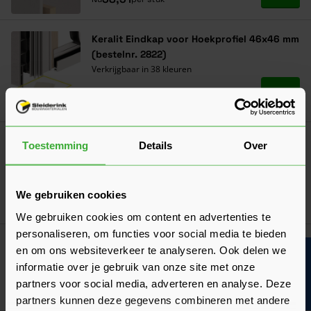
Keralit Eindkap voor Hoekprofiel 46x46 mm
(bestelnr. 2822)
Verkrijgbaar in 38 kleuren
Ga naa
5,76
Nu
per stuk
Keralit Verlengd Eindprofiel 17x44 mm
Toestemming
Details
Over
(bestelnr. 2811)
Verkrijgbaar in 38 kleuren
We gebruiken cookies
Ga naa
55,54
Nu
per stuk
We gebruiken cookies om content en advertenties te
personaliseren, om functies voor social media te bieden
Keralit Folie Kleurstift (bestelnr. 2862)
en om ons websiteverkeer te analyseren. Ook delen we
Bouwvakinfo
Verkrijgbaar in 17 kleuren
informatie over je gebruik van onze site met onze
partners voor social media, adverteren en analyse. Deze
Ga naa
32,55
Nu
per stuk
partners kunnen deze gegevens combineren met andere