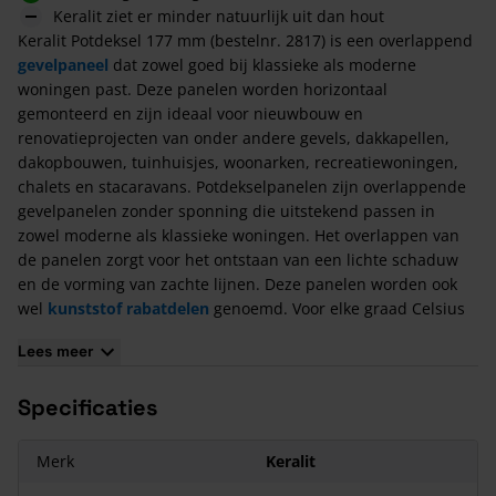
Keralit ziet er minder natuurlijk uit dan hout
Keralit Potdeksel 177 mm (bestelnr. 2817) is een overlappend
gevelpaneel
dat zowel goed bij klassieke als moderne
woningen past. Deze panelen worden horizontaal
gemonteerd en zijn ideaal voor nieuwbouw en
renovatieprojecten van onder andere gevels, dakkapellen,
dakopbouwen, tuinhuisjes, woonarken, recreatiewoningen,
chalets en stacaravans. Potdekselpanelen zijn overlappende
gevelpanelen zonder sponning die uitstekend passen in
zowel moderne als klassieke woningen. Het overlappen van
de panelen zorgt voor het ontstaan van een lichte schaduw
en de vorming van zachte lijnen. Deze panelen worden ook
wel
kunststof rabatdelen
genoemd. Voor elke graad Celsius
temperatuurverandering zet het materiaal
0,026 millimeter
Lees meer
per meter
uit (of krimpt bij afkoeling). Voor afwijkende maten
kan een offerte worden aangevraagd op de website.
Specificaties
Welke hulpprofielen horen bij Keralit Potdeksel 177
mm?
Merk
Keralit
In het assortiment van
Keralit
vind je diverse hulpstukken die