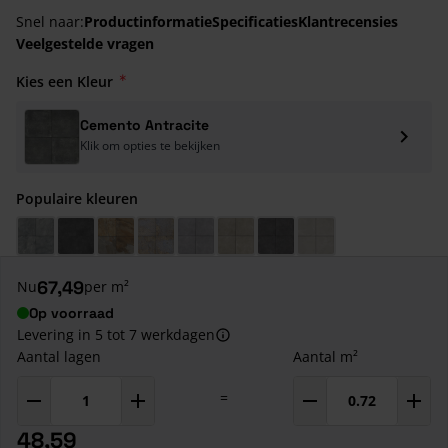
Snel naar:
Productinformatie
Specificaties
Klantrecensies
Veelgestelde vragen
Kies een Kleur
Cemento Antracite
Klik om opties te bekijken
Populaire kleuren
Bergamo Azzurro
Pisa Antracite
Savona Multi Anthracite
Catania Decor Multi
Bari Grigio
Bari Sand
Cilento Antracite
Recco Grigio
67,49
Nu
per m²
Op voorraad
Levering in 5 tot 7 werkdagen
Aantal lagen
Aantal m²
=
48,59