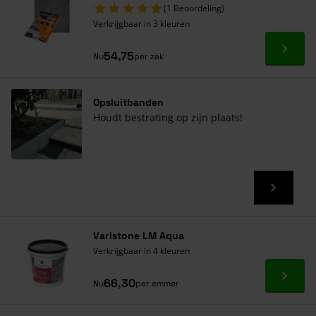
(1 Beoordeling)
Verkrijgbaar in 3 kleuren
Ga naa
54,75
Nu
per zak
Opsluitbanden
Houdt bestrating op zijn plaats!
Varistone LM Aqua
Verkrijgbaar in 4 kleuren
Ga naa
66,30
Nu
per emmer