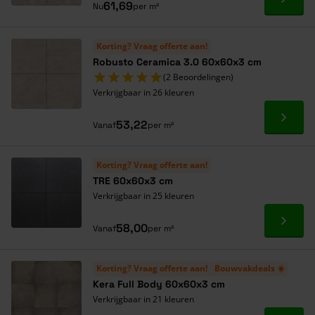
Ga naa
61,69
Nu
per m²
Korting? Vraag offerte aan!
Robusto Ceramica 3.0 60x60x3 cm
(2 Beoordelingen)
Verkrijgbaar in 26 kleuren
Ga naa
53,22
Vanaf
per m²
Korting? Vraag offerte aan!
TRE 60x60x3 cm
Verkrijgbaar in 25 kleuren
Ga naa
58,00
Vanaf
per m²
Korting? Vraag offerte aan!
Bouwvakdeals ☀️
Kera Full Body 60x60x3 cm
Verkrijgbaar in 21 kleuren