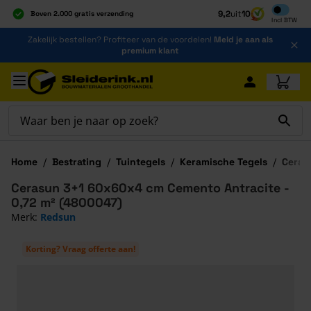
Inclusief b
9,2
uit
10
Boven 2.000 gratis verzending
Incl
BTW
Al 40 jaar dé specialist
Ga naar de inhoud
Zakelijk bestellen? Profiteer van de voordelen!
Meld je aan als
Alles onder één dak
premium klant
Ga naar hoofdinhoud
Home
/
Bestrating
/
Tuintegels
/
Keramische Tegels
/
Ceras
Cerasun 3+1 60x60x4 cm Cemento Antracite -
0,72 m² (4800047)
Merk:
Redsun
Korting? Vraag offerte aan!