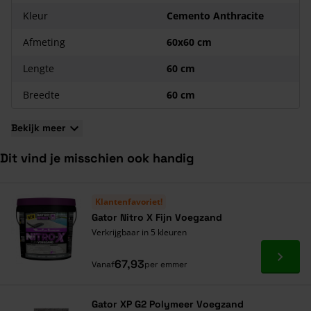
wordt in verband met breuk -en snijverlies.
Kleur
Cemento Anthracite
Kenmerken van de Cerasun 60x60x4 tegels
Afmeting
60x60 cm
4 cm dik;
Unieke combinatie van beton en keramiek;
Lengte
60 cm
Voorzien van afstandhouders;
Breedte
60 cm
Onderhoudsvriendelijk, UV-bestendig en krasvrij;
Leverbaar in vele kleuren.
Bekijk meer
Dit vind je misschien ook handig
Navigeren door de elementen van de carrousel is mogelijk met de ta
Druk om carrousel over te slaan
Druk op om naar carrouselnavigatie te gaan
Klantenfavoriet!
Gator Nitro X Fijn Voegzand
Verkrijgbaar in 5 kleuren
Ga naa
67,93
Vanaf
per emmer
Gator XP G2 Polymeer Voegzand