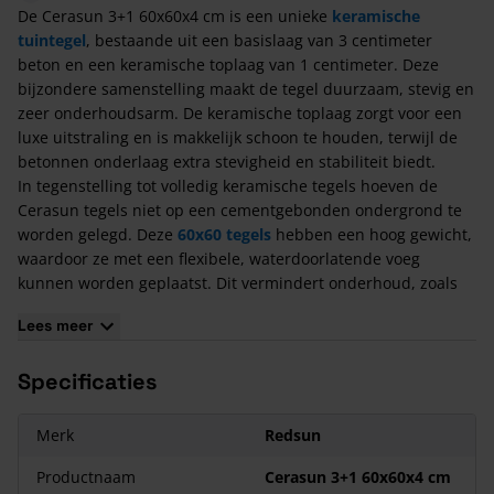
De Cerasun 3+1 60x60x4 cm is een unieke
keramische
tuintegel
, bestaande uit een basislaag van 3 centimeter
beton en een keramische toplaag van 1 centimeter. Deze
bijzondere samenstelling maakt de tegel duurzaam, stevig en
zeer onderhoudsarm. De keramische toplaag zorgt voor een
luxe uitstraling en is makkelijk schoon te houden, terwijl de
betonnen onderlaag extra stevigheid en stabiliteit biedt.
In tegenstelling tot volledig keramische tegels hoeven de
Cerasun tegels niet op een cementgebonden ondergrond te
worden gelegd. Deze
60x60 tegels
hebben een hoog gewicht,
waardoor ze met een flexibele, waterdoorlatende voeg
kunnen worden geplaatst. Dit vermindert onderhoud, zoals
het reinigen van voegen en het verwijderen van onkruid.
Lees meer
Bovendien worden Cerasun tegels geleverd met 2 mm
afstandhouders om schade tijdens het transport te
Specificaties
voorkomen. De tegels zijn verkrijgbaar in verschillende
afmetingen, zoals 30x60 cm, 40x80 cm, 60x60 cm en 80x80
cm.
Merk
Redsun
Zorg er bij het bestellen van deze
keramische tegels met
betonnen onderlaag
Productnaam
voor dat er 6 - 12% extra bijbesteld
Cerasun 3+1 60x60x4 cm