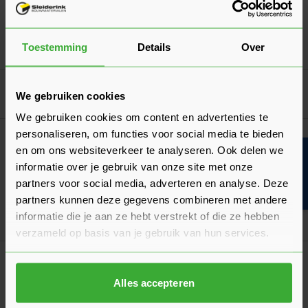
(1 Beoordeling)
Verkrijgbaar in 5 kleuren
Toestemming
Details
Over
Ga naa
4,69
Vanaf
per stuk
Goed voorbereid aan de slag
We gebruiken cookies
We gebruiken cookies om content en advertenties te
personaliseren, om functies voor social media te bieden
Algemeen
en om ons websiteverkeer te analyseren. Ook delen we
Hoeveel bestrating per m² heb je nodig?
Bouwvakinfo
informatie over je gebruik van onze site met onze
Wij leggen je eenvoudig uit hoe je zelf berekent hoeveel
partners voor social media, adverteren en analyse. Deze
tegels of klinkers je nodig hebt per m2!
partners kunnen deze gegevens combineren met andere
Laatst gewijzigd: Maart 2026
informatie die je aan ze hebt verstrekt of die ze hebben
Lees 
Leestijd: 1 minuut
verzameld op basis van je gebruik van hun services.
Verwerkingsadvies
Keramische Tegels Leggen
Alles accepteren
De juiste verwerking van keramische tegels is heel belangrijk.