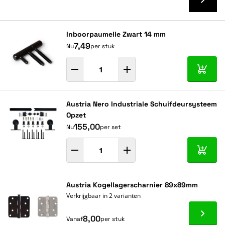
Inboorpaumelle Zwart 14 mm
7,49
Nu
per stuk
In mij
Austria Nero Industriale Schuifdeursysteem
Opzet
155,00
Nu
per set
In mij
Austria Kogellagerscharnier 89x89mm
Verkrijgbaar in 2 varianten
Ga naa
8,00
Vanaf
per stuk