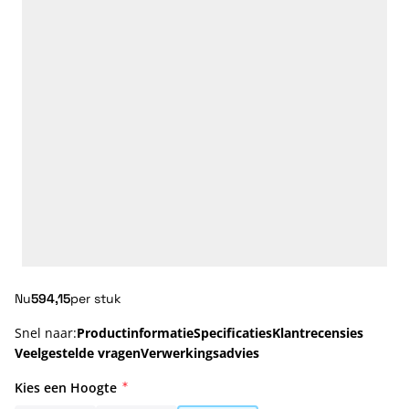
Nu
594,15
per stuk
Snel naar:
Productinformatie
Specificaties
Klantrecensies
Veelgestelde vragen
Verwerkingsadvies
Kies een Hoogte