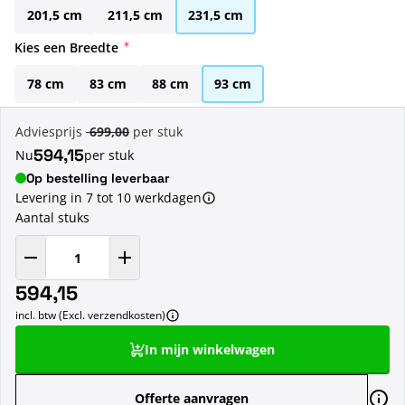
201,5 cm
211,5 cm
231,5 cm
Kies een Breedte
78 cm
83 cm
88 cm
93 cm
Adviesprijs
699,00
per stuk
594,15
Nu
per stuk
Op bestelling leverbaar
Levering in 7 tot 10 werkdagen
Aantal stuks
594,15
incl. btw (Excl. verzendkosten)
In mijn winkelwagen
Offerte aanvragen