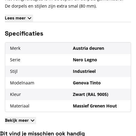
De dorpels en stijlen zijn extra smal (80 mm).
De deur is leverbaar als stompe deur in diverse afmetingen.
Lees meer
De deur is standaard voorzien van een
slotgat/voorplaatboring t.b.v. een smalslot, waardoor de deur
Specificaties
niet geschikt is voor een standaardslot;
Het midden van het krukgat zit op 105 cm, gemeten vanaf de
Merk
Austria deuren
onderkant van de deur;
Er zit 12 jaar garantie op de binnendeur.
Serie
Nero Legno
Stijl
Industrieel
Modelnaam
Genova Tinto
Kleur
Zwart (RAL 9005)
Materiaal
Massief Grenen Hout
Bekijk meer
Dit vind je misschien ook handig