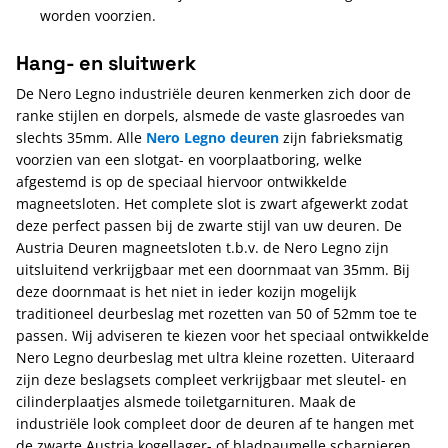
worden voorzien.
Hang- en sluitwerk
De Nero Legno industriële deuren kenmerken zich door de
ranke stijlen en dorpels, alsmede de vaste glasroedes van
slechts 35mm. Alle
Nero Legno deuren
zijn fabrieksmatig
voorzien van een slotgat- en voorplaatboring, welke
afgestemd is op de speciaal hiervoor ontwikkelde
magneetsloten. Het complete slot is zwart afgewerkt zodat
deze perfect passen bij de zwarte stijl van uw deuren. De
Austria Deuren magneetsloten t.b.v. de Nero Legno zijn
uitsluitend verkrijgbaar met een doornmaat van 35mm. Bij
deze doornmaat is het niet in ieder kozijn mogelijk
traditioneel deurbeslag met rozetten van 50 of 52mm toe te
passen. Wij adviseren te kiezen voor het speciaal ontwikkelde
Nero Legno deurbeslag met ultra kleine rozetten. Uiteraard
zijn deze beslagsets compleet verkrijgbaar met sleutel- en
cilinderplaatjes alsmede toiletgarnituren. Maak de
industriële look compleet door de deuren af te hangen met
de zwarte Austria kogellager- of bladpaumelle scharnieren.