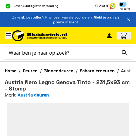
Inclusief b
9,2
uit
10
Boven 2.000 gratis verzending
Incl
BTW
Al 40 jaar dé specialist
Ga naar de inhoud
Zakelijk bestellen? Profiteer van de voordelen!
Meld je aan als
Alles onder één dak
premium klant
Ga naar hoofdinhoud
Home
/
Deuren
/
Binnendeuren
/
Scharnierdeuren
/
Austri
Austria Nero Legno Genova Tinto - 231,5x93 cm
- Stomp
Merk:
Austria deuren