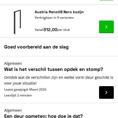
Austria RenoV8 Nero kozijn
Verkrijgbaar in 9 varianten
Ga naa
312,00
Vanaf
per stuk
Goed voorbereid aan de slag
Algemeen
Wat is het verschil tussen opdek en stomp?
Ontdek wat de verschillen zijn en welke vorm deur geschikt is
voor jouw situatie!
Laatst gewijzigd: Maart 2026
Lees 
Leestijd: 2 minuten
Algemeen
Een deur opmeten: hoe doe je dat?