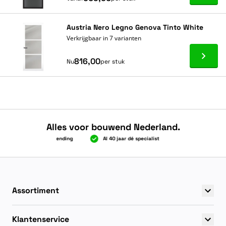
Austria Nero Legno Genova Tinto White
Verkrijgbaar in 7 varianten
Ga naa
816,00
Nu
per stuk
Alles voor bouwend Nederland.
ven 2.000 gratis verzending
Al 40 jaar dé specialist
Alles onder één
ven 2.000 gratis verzending
Al 40 jaar dé specialist
Alles onder één
Assortiment
Klantenservice