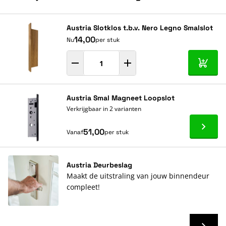
Navigeren door de elementen van de carrousel is mogelijk met de ta
Druk om carrousel over te slaan
Druk op om naar carrouselnavigatie te gaan
Austria Slotklos t.b.v. Nero Legno Smalslot
14,00
Nu
per stuk
In mij
Austria Smal Magneet Loopslot
Verkrijgbaar in 2 varianten
Ga naa
51,00
Vanaf
per stuk
Austria Deurbeslag
Maakt de uitstraling van jouw binnendeur
compleet!