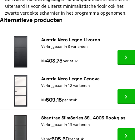
Uiteraard is voor de uiterst minimalistische ‘look’ ook het
zwarte verdekte scharnier in het programma opgenomen.
Alternatieve producten
Navigeren door de elementen van de carrousel is mogelijk met de ta
Druk om carrousel over te slaan
Druk op om naar carrouselnavigatie te gaan
Austria Nero Legno Livorno
Verkrijgbaar in 8 varianten
Ga naa
403,75
Nu
per stuk
Austria Nero Legno Genova
Verkrijgbaar in 12 varianten
Ga naa
509,15
Nu
per stuk
Skantrae SlimSeries SSL 4003 Rookglas
Verkrijgbaar in 13 varianten
Ga naa
605,60
Vanaf
per stuk