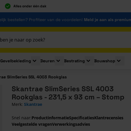
Alles onder één dak
lijk bestellen? Profiteer van de voordelen!
Meld je aan als premiu
Gevelbekleding
Deuren
Bestrating
Bouwshop
for Plaatmaterialen
le submenu for Isolatie
Toggle submenu for Gevelbekleding
Toggle submenu for Deuren
Toggle submenu for Be
Toggle 
rae SlimSeries SSL 4003 Rookglas
Skantrae SlimSeries SSL 4003
Rookglas - 231,5 x 93 cm – Stomp
Merk:
Skantrae
Snel naar:
Productinformatie
Specificaties
Klantrecensies
Veelgestelde vragen
Verwerkingsadvies