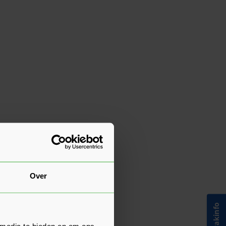
Over
 media te bieden en om ons