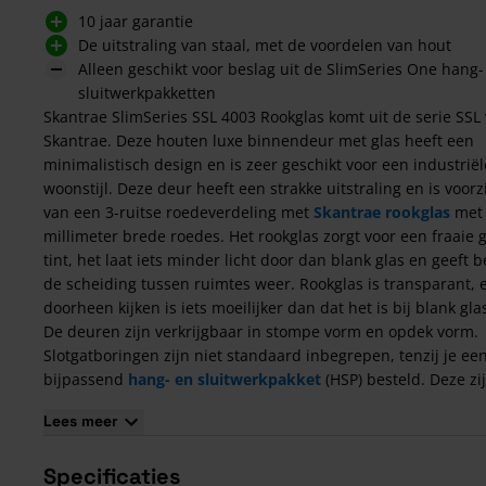
10 jaar garantie
De uitstraling van staal, met de voordelen van hout
Alleen geschikt voor beslag uit de SlimSeries One hang-
sluitwerkpakketten
Skantrae SlimSeries SSL 4003 Rookglas komt uit de serie SSL
Skantrae. Deze houten luxe binnendeur met glas heeft een
minimalistisch design en is zeer geschikt voor een industriël
woonstijl. Deze deur heeft een strakke uitstraling en is voorz
van een 3-ruitse roedeverdeling met
Skantrae rookglas
met
millimeter brede roedes. Het rookglas zorgt voor een fraaie g
tint, het laat iets minder licht door dan blank glas en geeft b
de scheiding tussen ruimtes weer. Rookglas is transparant, 
doorheen kijken is iets moeilijker dan dat het is bij blank gla
De deuren zijn verkrijgbaar in stompe vorm en opdek vorm.
Slotgatboringen zijn niet standaard inbegrepen, tenzij je ee
bijpassend
hang- en sluitwerkpakket
(HSP) besteld. Deze zi
nodig omdat de deurstijlen en dorpels erg smal zijn. Skantra
Lees meer
reguliere deurbeslag is niet toepasbaar bij SSL deuren.
Kenmerken van de Skantrae SlimSeries SSL 4003
Specificaties