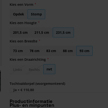
Kies een Vorm
Opdek
Stomp
Kies een Hoogte
201,5 cm
211,5 cm
231,5 cm
Kies een Breedte
73 cm
78 cm
83 cm
88 cm
93 cm
Kies een Draairichting
nvt
Links
Rechts
arger image
Tochtvaldorpel (voorgemonteerd)
Ja
+
€ 110,80
Productinformatie
Plus- en minpunten