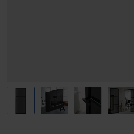
View larger image
View larger image
View larger image
View l