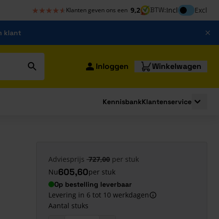
★★★★★
★★★★★
Inclusief bt
9,2
BTW:
Incl
Excl
Klanten geven ons een
m klant
Inloggen
Winkelwagen
Kennisbank
Klantenservice
strating
submenu for Bouwshop
Toggle 
Adviesprijs
727,00
per stuk
605,60
Nu
per stuk
Op bestelling leverbaar
Levering in 6 tot 10 werkdagen
Aantal stuks