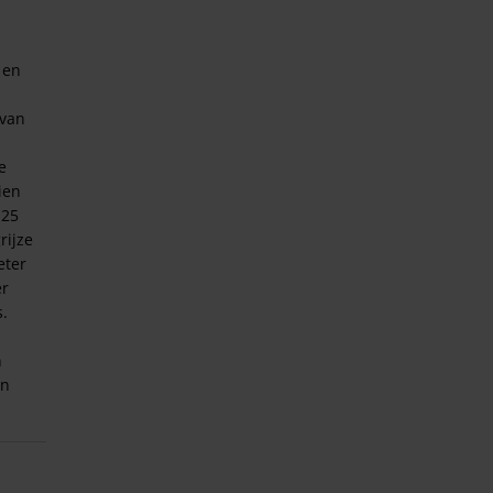
 en
 van
e
ien
 25
rijze
eter
er
s.
n
jn
e's