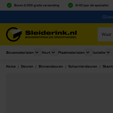
Boven 2.000 gratis verzending
Al 40 jaar dé specialist
Ga naar de inhoud
Zake
Ga naar hoofdinhoud
Bouwmaterialen
Hout
Plaatmaterialen
Isolatie
Toggle submenu for Bouwmaterialen
Toggle submenu for Hout
Toggle submenu 
Togg
Home
/
Deuren
/
Binnendeuren
/
Scharnierdeuren
/
Skant