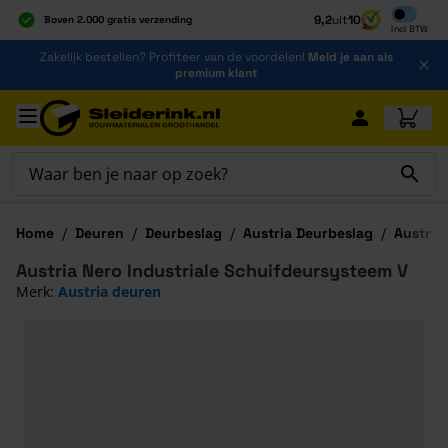
Inclusief b
9,2
uit
10
Boven 2.000 gratis verzending
Incl
BTW
Al 40 jaar dé specialist
Ga naar de inhoud
Zakelijk bestellen? Profiteer van de voordelen!
Meld je aan als
Alles onder één dak
premium klant
Ga naar hoofdinhoud
Home
/
Deuren
/
Deurbeslag
/
Austria Deurbeslag
/
Austria
Austria Nero Industriale Schuifdeursysteem V
Merk:
Austria deuren