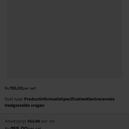
Nu
155,00
per set
Snel naar:
Productinformatie
Specificaties
Klantrecensies
Veelgestelde vragen
Adviesprijs
163,00
per set
155,00
Nu
per set