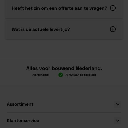
Heeft het zin om een offerte aan te vragen?
Wat is de actuele levertijd?
Alles voor bouwend Nederland.
Boven 2.000 gratis verzending
Al 40 jaar dé specialist
Alles onde
Boven 2.000 gratis verzending
Al 40 jaar dé specialist
Alles onde
Assortiment
Klantenservice