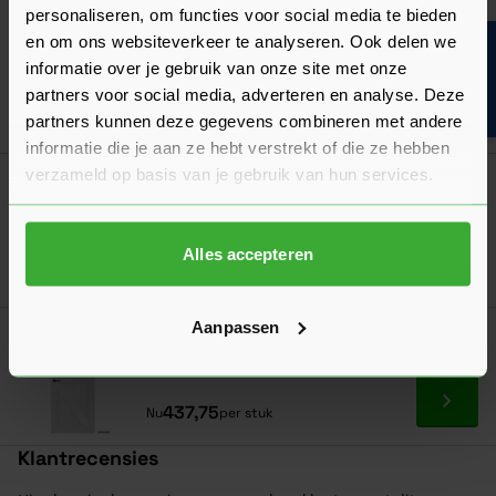
Austria Nero Industriale Schuifdeursysteem
personaliseren, om functies voor social media te bieden
Opzet
en om ons websiteverkeer te analyseren. Ook delen we
Bouwvakinfo
155,00
Nu
per set
informatie over je gebruik van onze site met onze
partners voor social media, adverteren en analyse. Deze
In mij
partners kunnen deze gegevens combineren met andere
informatie die je aan ze hebt verstrekt of die ze hebben
verzameld op basis van je gebruik van hun services.
Austria Nero Industriale Softclose Systeem
32,00
Nu
per set
Alles accepteren
In mij
Aanpassen
Austria Cabana Blanco Dos Links
Verkrijgbaar in 8 varianten
Ga naa
437,75
Nu
per stuk
Klantrecensies