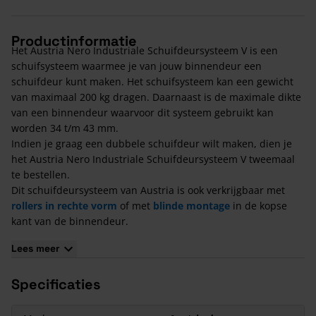
Productinformatie
Het Austria Nero Industriale Schuifdeursysteem V is een
schuifsysteem waarmee je van jouw binnendeur een
schuifdeur kunt maken. Het schuifsysteem kan een gewicht
van maximaal 200 kg dragen. Daarnaast is de maximale dikte
van een binnendeur waarvoor dit systeem gebruikt kan
worden 34 t/m 43 mm.
Indien je graag een dubbele schuifdeur wilt maken, dien je
het Austria Nero Industriale Schuifdeursysteem V tweemaal
te bestellen.
Dit schuifdeursysteem van Austria is ook verkrijgbaar met
rollers in rechte vorm
of met
blinde montage
in de kopse
kant van de binnendeur.
Inhoud Austria Nero Industriale Schuifdeursysteem V
Lees meer
pakket
Specificaties
Deurstopper;
Rollers;