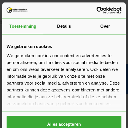
Toepassing
Deurbeslag voor binnen
Dit vind je misschien ook handig
Toestemming
Details
Over
Navigeren door de elementen van de carrousel is mogelijk met de ta
Druk om carrousel over te slaan
Druk op om naar carrouselnavigatie te gaan
Weekamp Cilinderrozet Rond
We gebruiken cookies
Verkrijgbaar in 4 varianten
We gebruiken cookies om content en advertenties te
Ga naa
18,00
Vanaf
per set
personaliseren, om functies voor social media te bieden
en om ons websiteverkeer te analyseren. Ook delen we
Bouwvakinfo
informatie over je gebruik van onze site met onze
Weekamp Sleutelrozet Rond
Verkrijgbaar in 2 varianten
partners voor social media, adverteren en analyse. Deze
partners kunnen deze gegevens combineren met andere
Ga naa
18,00
Vanaf
per set
informatie die je aan ze hebt verstrekt of die ze hebben
verzameld op basis van je gebruik van hun services.
Klantrecensies
Hier lees je de ervaringen van andere klanten met dit
Alles accepteren
product. Hun feedback helpt je om een goed beeld te krijgen