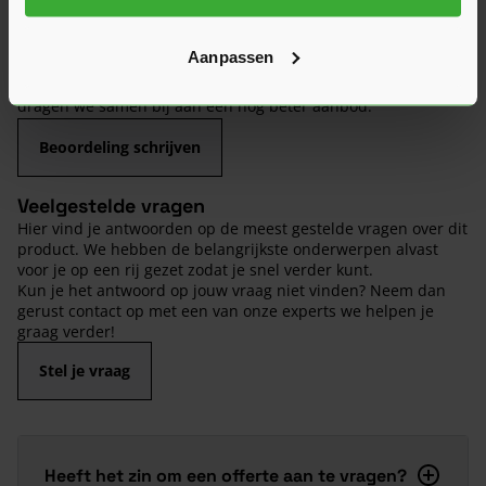
van de kwaliteit en het gebruiksgemak.
Aanpassen
Heb je zelf ervaring met dit product? Laat dan vooral een
review achter, zo help je anderen met jouw mening en
dragen we samen bij aan een nog beter aanbod.
Beoordeling schrijven
Veelgestelde vragen
Hier vind je antwoorden op de meest gestelde vragen over dit
product. We hebben de belangrijkste onderwerpen alvast
voor je op een rij gezet zodat je snel verder kunt.
Kun je het antwoord op jouw vraag niet vinden? Neem dan
gerust contact op met een van onze experts we helpen je
graag verder!
Stel je vraag
Heeft het zin om een offerte aan te vragen?