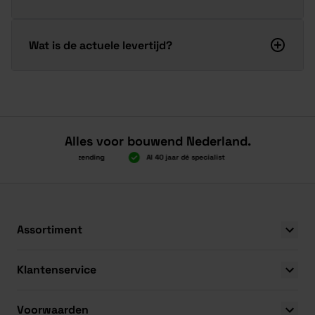
Wat is de actuele levertijd?
Alles voor bouwend Nederland.
Boven 2.000 gratis verzending
Al 40 jaar dé specialist
Alles onder éé
Boven 2.000 gratis verzending
Al 40 jaar dé specialist
Alles onder éé
Assortiment
Klantenservice
Voorwaarden