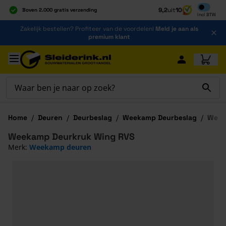
Inclusief b
9,2
uit
10
Boven 2.000 gratis verzending
Incl
BTW
Al 40 jaar dé specialist
Ga naar de inhoud
Zakelijk bestellen? Profiteer van de voordelen!
Meld je aan als
Alles onder één dak
premium klant
Ga naar hoofdinhoud
Home
/
Deuren
/
Deurbeslag
/
Weekamp Deurbeslag
/
Week
Weekamp Deurkruk Wing RVS
Merk:
Weekamp deuren