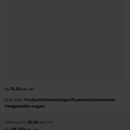
Nu
76,50
per set
Snel naar:
Productinformatie
Specificaties
Klantrecensies
Veelgestelde vragen
Adviesprijs
85,00
per set
76,50
Nu
per set