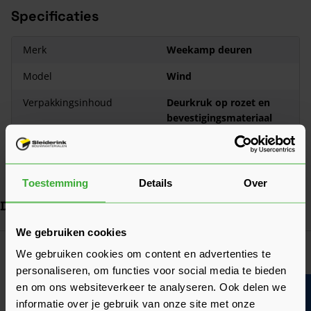
Specificaties
Merk
Weekamp deuren
Model
Wind
Verpakkingsinhoud
Deurkruk op rozet en
bevestigingsmateriaal
Afwerking
PVD Gold
Toepassing
Deurbeslag voor binnen
Toestemming
Details
Over
Dit vind je misschien ook handig
We gebruiken cookies
Navigeren door de elementen van de carrousel is mogelijk met de ta
Druk om carrousel over te slaan
Druk op om naar carrouselnavigatie te gaan
Weekamp Cilinderrozet Rond PVD
We gebruiken cookies om content en advertenties te
Verkrijgbaar in 3 varianten
personaliseren, om functies voor social media te bieden
en om ons websiteverkeer te analyseren. Ook delen we
Ga naa
31,50
Nu
per set
informatie over je gebruik van onze site met onze