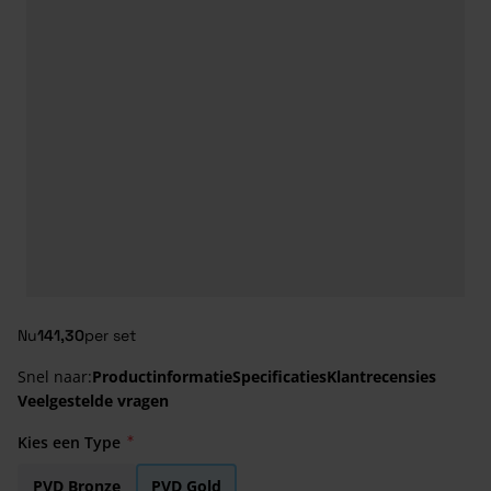
Nu
141,30
per set
Snel naar:
Productinformatie
Specificaties
Klantrecensies
Veelgestelde vragen
Kies een Type
PVD Bronze
PVD Gold