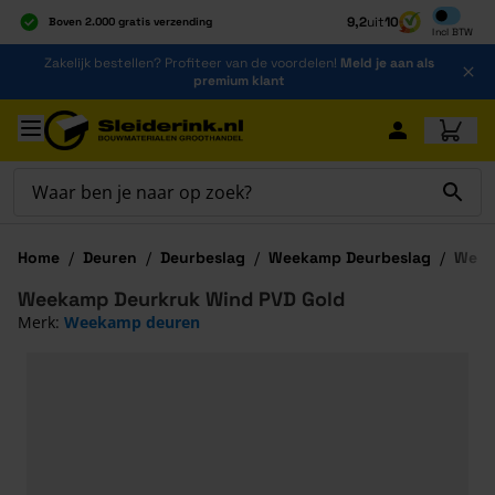
Inclusief b
9,2
uit
10
Boven 2.000 gratis verzending
Incl
BTW
Al 40 jaar dé specialist
Ga naar de inhoud
Zakelijk bestellen? Profiteer van de voordelen!
Meld je aan als
Alles onder één dak
premium klant
Ga naar hoofdinhoud
Home
/
Deuren
/
Deurbeslag
/
Weekamp Deurbeslag
/
Week
Weekamp Deurkruk Wind PVD Gold
Merk:
Weekamp deuren