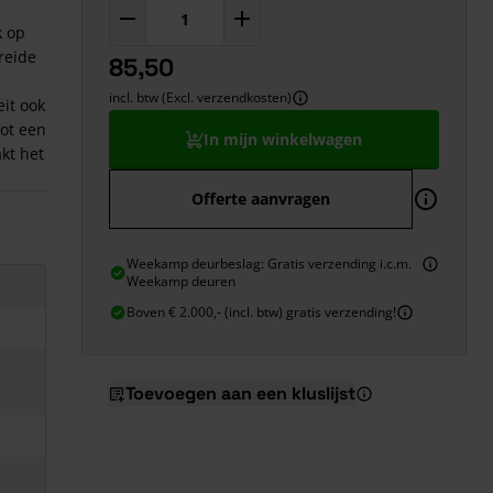
k op
breide
85,50
incl. btw (Excl. verzendkosten)
eit ook
ot een
In mijn winkelwagen
kt het
Offerte aanvragen
Weekamp deurbeslag: Gratis verzending i.c.m.
Weekamp deuren
Boven € 2.000,- (incl. btw) gratis verzending!
Toevoegen aan een kluslijst