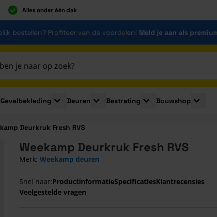
Alles onder één dak
lijk bestellen? Profiteer van de voordelen!
Meld je aan als premiu
Gevelbekleding
Deuren
Bestrating
Bouwshop
for Plaatmaterialen
le submenu for Isolatie
Toggle submenu for Gevelbekleding
Toggle submenu for Deuren
Toggle submenu for Be
Toggle 
kamp Deurkruk Fresh RVS
Weekamp Deurkruk Fresh RVS
Merk:
Weekamp deuren
Snel naar:
Productinformatie
Specificaties
Klantrecensies
Veelgestelde vragen