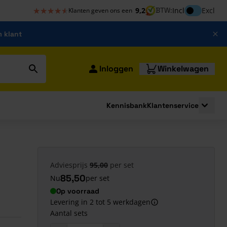
★★★★★
★★★★★
Inclusief bt
9,2
BTW:
Incl
Excl
Klanten geven ons een
m klant
Inloggen
Winkelwagen
Kennisbank
Klantenservice
strating
submenu for Bouwshop
Toggle 
Adviesprijs
95,00
per set
85,50
Nu
per set
Op voorraad
Levering in 2 tot 5 werkdagen
Aantal sets