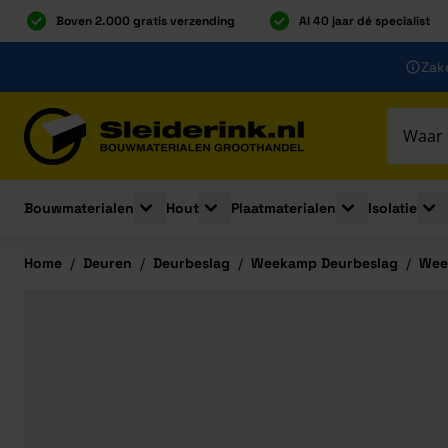
Boven 2.000 gratis verzending
Al 40 jaar dé specialist
Ga naar de inhoud
Zake
Ga naar hoofdinhoud
Bouwmaterialen
Hout
Plaatmaterialen
Isolatie
Toggle submenu for Bouwmaterialen
Toggle submenu for Hout
Toggle submenu 
Togg
Home
/
Deuren
/
Deurbeslag
/
Weekamp Deurbeslag
/
Wee