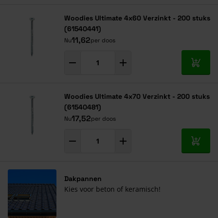
Navigeren door de elementen van de carrousel is mogelijk met de ta
Druk om carrousel over te slaan
Druk op om naar carrouselnavigatie te gaan
Woodies Ultimate 4x60 Verzinkt - 200 stuks
(61540441)
11,62
Nu
per doos
In mij
Woodies Ultimate 4x70 Verzinkt - 200 stuks
(61540481)
17,52
Nu
per doos
In mij
Dakpannen
Kies voor beton of keramisch!