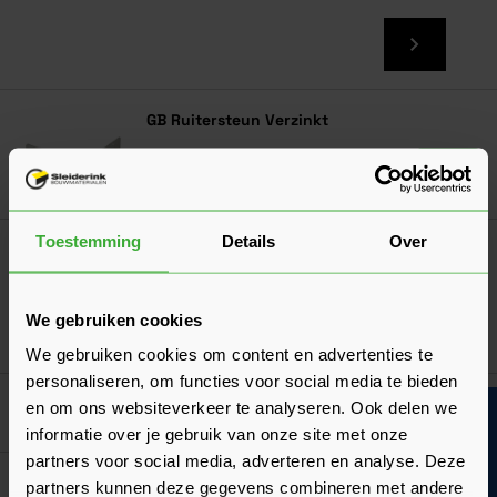
GB Ruitersteun Verzinkt
Ga naa
2,53
Nu
per stuk
Toestemming
Details
Over
Bahco Barracuda handzaag 55 cm
19,36
Nu
per stuk
We gebruiken cookies
In mij
We gebruiken cookies om content en advertenties te
personaliseren, om functies voor social media te bieden
en om ons websiteverkeer te analyseren. Ook delen we
Goed voorbereid aan de slag
Bouwvakinfo
informatie over je gebruik van onze site met onze
partners voor social media, adverteren en analyse. Deze
Duurzaamheid
partners kunnen deze gegevens combineren met andere