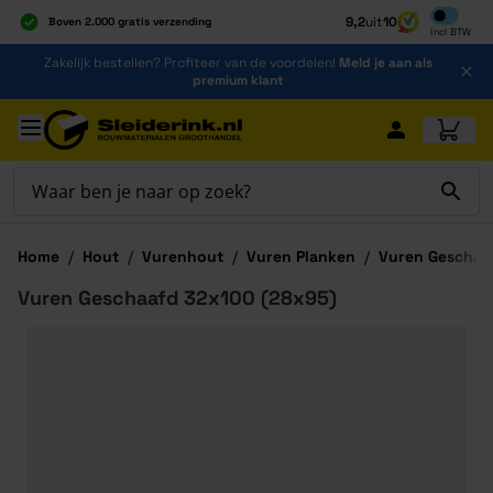
Inclusief b
9,2
uit
10
Boven 2.000 gratis verzending
Incl
BTW
Al 40 jaar dé specialist
Ga naar de inhoud
Zakelijk bestellen? Profiteer van de voordelen!
Meld je aan als
Alles onder één dak
premium klant
Ga naar hoofdinhoud
Home
/
Hout
/
Vurenhout
/
Vuren Planken
/
Vuren Geschaa
Vuren Geschaafd 32x100 (28x95)