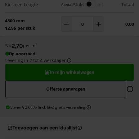
Gegroepeerde productitems
Meters
Kies een Lengte
Stuks
m1
Totaal
Aantal:
4800 mm
0,00
Aantal
m¹
12,95 per stuk
2,70
Nu
per m¹
Op voorraad
Levering in 2 tot 4 werkdagen
In mijn winkelwagen
Offerte aanvragen
Boven € 2.000,- (incl. btw) gratis verzending!
Toevoegen aan een kluslijst