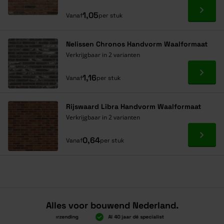
Ga naa
1,05
Vanaf
per stuk
Nelissen Chronos Handvorm Waalformaat
Verkrijgbaar in 2 varianten
Ga naa
1,16
Vanaf
per stuk
Rijswaard Libra Handvorm Waalformaat
Verkrijgbaar in 2 varianten
Ga naa
0,64
Vanaf
per stuk
Alles voor bouwend Nederland.
Boven 2.000 gratis verzending
Al 40 jaar dé specialist
Alles onder é