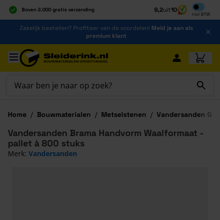
Inclusief b
9,2
uit
10
Boven 2.000 gratis verzending
Incl
BTW
Al 40 jaar dé specialist
Ga naar de inhoud
Zakelijk bestellen? Profiteer van de voordelen!
Meld je aan als
Alles onder één dak
premium klant
Ga naar hoofdinhoud
Home
/
Bouwmaterialen
/
Metselstenen
/
Vandersanden Gev
Vandersanden Brama Handvorm Waalformaat -
pallet à 800 stuks
Merk:
Vandersanden