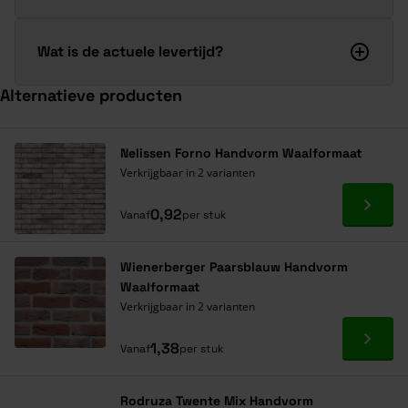
Wat is de actuele levertijd?
Alternatieve producten
Navigeren door de elementen van de carrousel is mogelijk met de ta
Druk om carrousel over te slaan
Druk op om naar carrouselnavigatie te gaan
Nelissen Forno Handvorm Waalformaat
Verkrijgbaar in 2 varianten
Ga naa
0,92
Vanaf
per stuk
Wienerberger Paarsblauw Handvorm
Waalformaat
Verkrijgbaar in 2 varianten
Ga naa
1,38
Vanaf
per stuk
Rodruza Twente Mix Handvorm