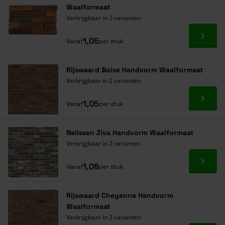
Waalformaat
Verkrijgbaar in 2 varianten
Ga naa
1,05
Vanaf
per stuk
Rijswaard Boise Handvorm Waalformaat
Verkrijgbaar in 2 varianten
Ga naa
1,05
Vanaf
per stuk
Nelissen Ziva Handvorm Waalformaat
Verkrijgbaar in 2 varianten
Ga naa
1,08
Vanaf
per stuk
Rijswaard Cheyenne Handvorm
Waalformaat
Verkrijgbaar in 2 varianten