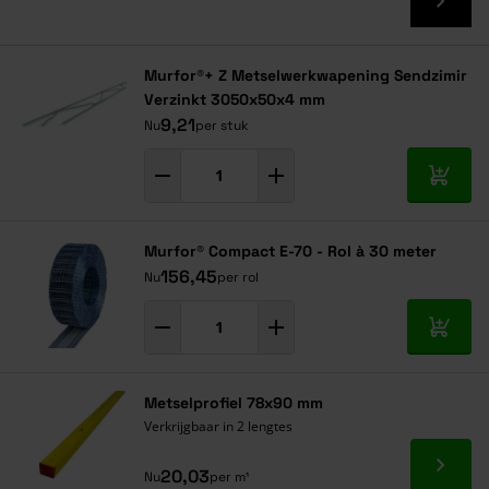
Murfor®+ Z Metselwerkwapening Sendzimir
Verzinkt 3050x50x4 mm
9,21
Nu
per stuk
In mij
Murfor® Compact E-70 - Rol à 30 meter
156,45
Nu
per rol
In mij
Metselprofiel 78x90 mm
Verkrijgbaar in 2 lengtes
Ga naa
20,03
Nu
per m¹