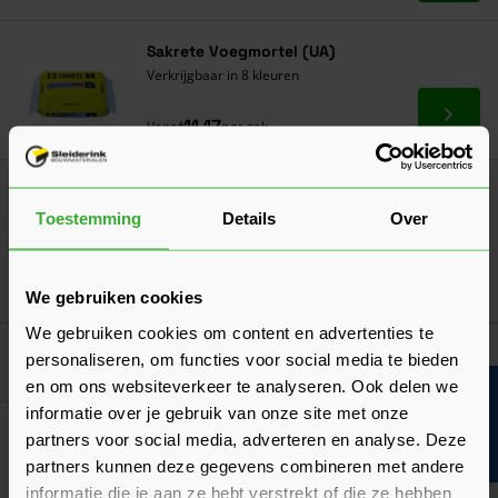
Sakrete Voegmortel (UA)
Verkrijgbaar in 8 kleuren
Ga naa
11,17
Vanaf
per zak
Eurowall Spouwisolatie
(5 Beoordelingen)
Toestemming
Details
Over
Verkrijgbaar in 8 varianten
Ga naa
19,32
Vanaf
per m²
We gebruiken cookies
We gebruiken cookies om content en advertenties te
Goed voorbereid aan de slag
personaliseren, om functies voor social media te bieden
en om ons websiteverkeer te analyseren. Ook delen we
Bouwvakinfo
informatie over je gebruik van onze site met onze
Algemeen
partners voor social media, adverteren en analyse. Deze
Hoeveel metselstenen per m² heb je nodig?
partners kunnen deze gegevens combineren met andere
Bekijk hier ons overzicht van het aantal metselstenen per m²
informatie die je aan ze hebt verstrekt of die ze hebben