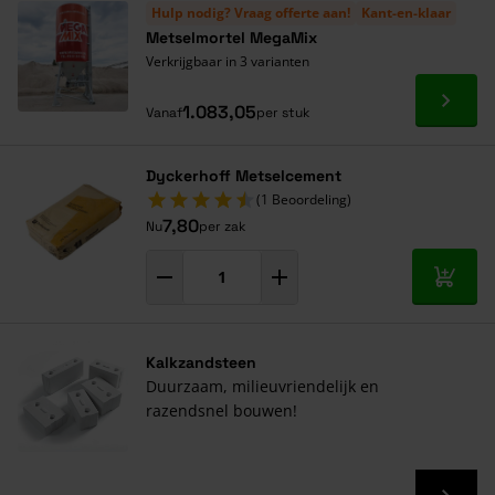
Hulp nodig? Vraag offerte aan!
Kant-en-klaar
Metselmortel MegaMix
Verkrijgbaar in 3 varianten
Ga naa
1.083,05
Vanaf
per stuk
Dyckerhoff Metselcement
(1 Beoordeling)
7,80
Nu
per zak
In mij
Kalkzandsteen
Duurzaam, milieuvriendelijk en
razendsnel bouwen!