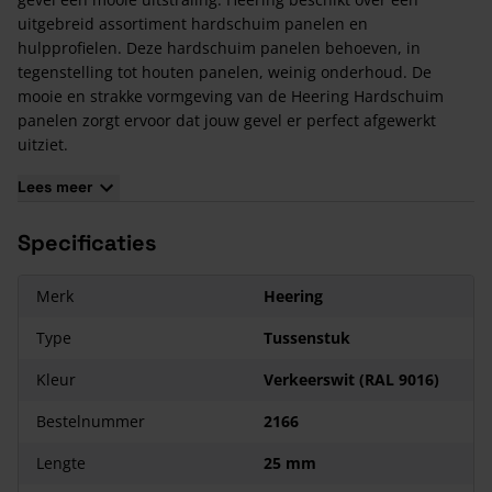
uitgebreid assortiment hardschuim panelen en
hulpprofielen. Deze hardschuim panelen behoeven, in
tegenstelling tot houten panelen, weinig onderhoud. De
mooie en strakke vormgeving van de Heering Hardschuim
panelen zorgt ervoor dat jouw gevel er perfect afgewerkt
uitziet.
Voordelen van Heering Hardschuim Panelen
Lees meer
De panelen hebben een bijzonder lange levensduur
Specificaties
De panelen zijn volledig te recyclen
De kunststof panelen behoeven weinig onderhoud
Bewerken en monteren van de panelen is eenvoudig
Merk
Heering
Het is overbodig om de panelen te schilderen
Type
Tussenstuk
Kleur
Verkeerswit (RAL 9016)
Bestelnummer
2166
Lengte
25 mm