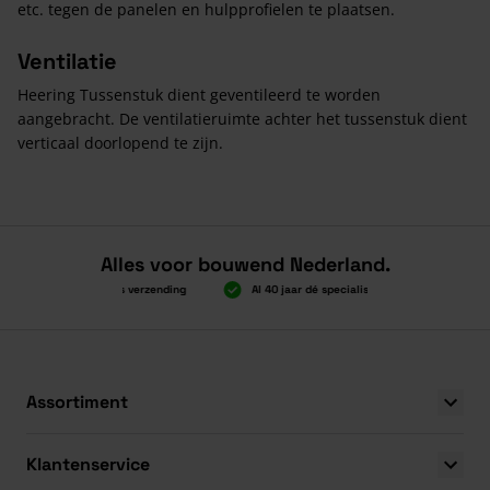
etc. tegen de panelen en hulpprofielen te plaatsen.
Ventilatie
Heering Tussenstuk dient geventileerd te worden
aangebracht. De ventilatieruimte achter het tussenstuk dient
verticaal doorlopend te zijn.
Alles voor bouwend Nederland.
Boven 2.000 gratis verzending
Al 40 jaar dé specialist
Alles onde
Boven 2.000 gratis verzending
Al 40 jaar dé specialist
Alles onde
Assortiment
Klantenservice