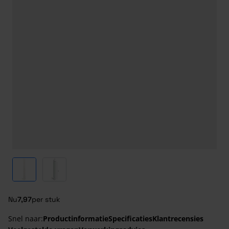
View larger image
View larger image
Nu
7,97
per stuk
Snel naar:
Productinformatie
Specificaties
Klantrecensies