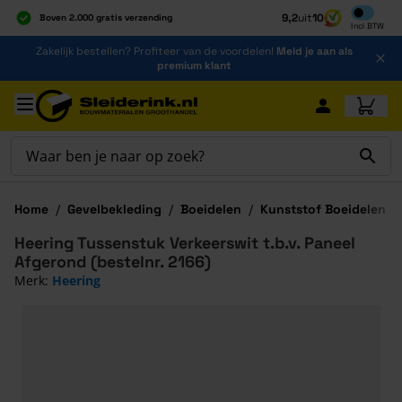
Inclusief b
9,2
uit
10
Boven 2.000 gratis verzending
Incl
BTW
Al 40 jaar dé specialist
Ga naar de inhoud
Zakelijk bestellen? Profiteer van de voordelen!
Meld je aan als
Alles onder één dak
premium klant
Ga naar hoofdinhoud
Home
/
Gevelbekleding
/
Boeidelen
/
Kunststof Boeidelen
/
Heering Tussenstuk Verkeerswit t.b.v. Paneel
Afgerond (bestelnr. 2166)
Merk:
Heering