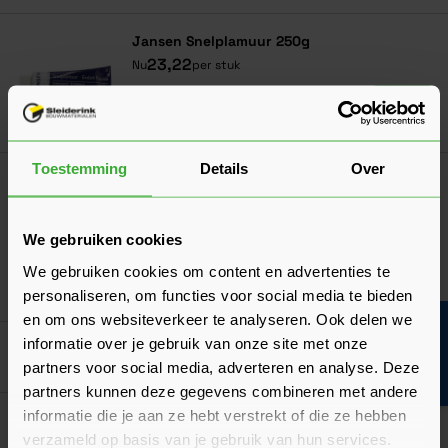
Jansen Snelplamuur 250g
23,22
Nu
per stuk
In mij
Toestemming
Details
Over
Meest gekocht!
Bouwvakdeals ☀️
Vuren Panlatten 22x50 (21,5x48)
(3 Beoordelingen)
We gebruiken cookies
Verkrijgbaar in 10 lengtes
We gebruiken cookies om content en advertenties te
Ga naa
0,69
Nu
per m¹
personaliseren, om functies voor social media te bieden
en om ons websiteverkeer te analyseren. Ook delen we
Bouwvakinfo
informatie over je gebruik van onze site met onze
Goed voorbereid aan de slag
partners voor social media, adverteren en analyse. Deze
partners kunnen deze gegevens combineren met andere
informatie die je aan ze hebt verstrekt of die ze hebben
Algemeen
De kwaliteitsklasse van plaatmateriaal
verzameld op basis van je gebruik van hun services.