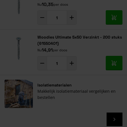
10,35
Nu
per doos
In mij
Woodies Ultimate 5x50 Verzinkt - 200 stuks
(61550401)
14,91
Nu
per doos
In mij
Isolatiematerialen
Makkelijk isolatiemateriaal vergelijken en
bestellen