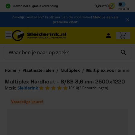
Inclusief b
9,2
uit
10
Boven 2.000 gratis verzending
Incl
BTW
Al 40 jaar dé specialist
Ga naar de inhoud
Zakelijk bestellen? Profiteer van de voordelen!
Meld je aan als
Alles onder één dak
premium klant
Ga naar hoofdinhoud
Home
/
Plaatmaterialen
/
Multiplex
/
Multiplex voor binnen
Multiplex Hardhout - B/BB 3,6 mm 2500x1220
Merk:
Sleiderink
10/10
(2 Beoordelingen)
Voordelige keuze!