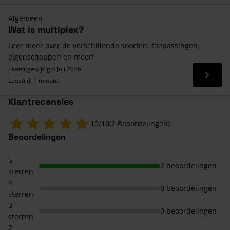
Algemeen
Wat is multiplex?
Leer meer over de verschillende soorten, toepassingen,
eigenschappen en meer!
Laatst gewijzigd: Juli 2026
Lees 
Leestijd: 1 minuut
Klantrecensies
10/10
(2 Beoordelingen)
Beoordelingen
5
2 beoordelingen
sterren
4
0 beoordelingen
sterren
3
0 beoordelingen
sterren
2