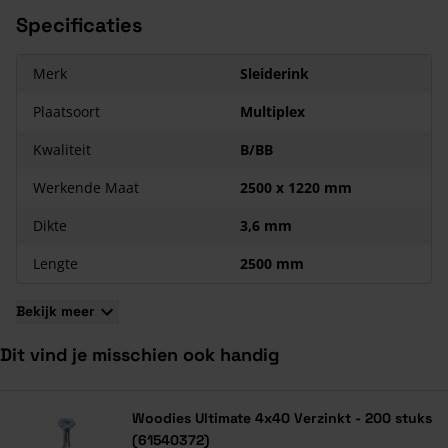
Specificaties
Merk
Sleiderink
Plaatsoort
Multiplex
Kwaliteit
B/BB
Werkende Maat
2500 x 1220 mm
Dikte
3,6 mm
Lengte
2500 mm
Bekijk meer
Dit vind je misschien ook handig
Navigeren door de elementen van de carrousel is mogelijk met de ta
Druk om carrousel over te slaan
Druk op om naar carrouselnavigatie te gaan
Woodies Ultimate 4x40 Verzinkt - 200 stuks
(61540372)