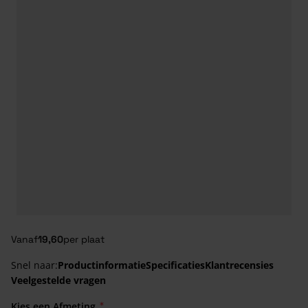
Vanaf
19,60
per plaat
Snel naar:
Productinformatie
Specificaties
Klantrecensies
Veelgestelde vragen
Kies een Afmeting