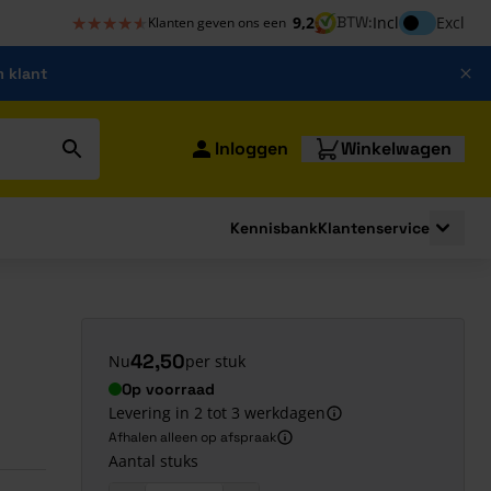
★★★★★
★★★★★
Inclusief bt
9,2
BTW:
Incl
Excl
Klanten geven ons een
m klant
Inloggen
Winkelwagen
Kennisbank
Klantenservice
strating
submenu for Bouwshop
Toggle 
42,50
Nu
per stuk
Op voorraad
Levering in 2 tot 3 werkdagen
Afhalen alleen op afspraak
Aantal stuks