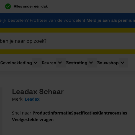
Alles onder één dak
lijk bestellen? Profiteer van de voordelen!
Meld je aan als premiu
Gevelbekleding
Deuren
Bestrating
Bouwshop
for Plaatmaterialen
le submenu for Isolatie
Toggle submenu for Gevelbekleding
Toggle submenu for Deuren
Toggle submenu for Be
Toggle 
Leadax Schaar
Merk:
Leadax
Snel naar:
Productinformatie
Specificaties
Klantrecensies
Veelgestelde vragen