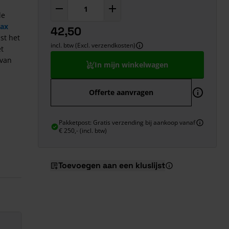
de
ax
42,50
st het
incl. btw (Excl. verzendkosten)
et
 van
In mijn winkelwagen
Offerte aanvragen
Pakketpost: Gratis verzending bij aankoop vanaf
€ 250,- (incl. btw)
Toevoegen aan een kluslijst