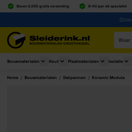
Boven 2.000 gratis verzending
Al 40 jaar dé specialist
Ga naar de inhoud
Zake
Ga naar hoofdinhoud
Bouwmaterialen
Hout
Plaatmaterialen
Isolatie
Toggle submenu for Bouwmaterialen
Toggle submenu for Hout
Toggle submenu 
Togg
Home
/
Bouwmaterialen
/
Dakpannen
/
Koramic Modula