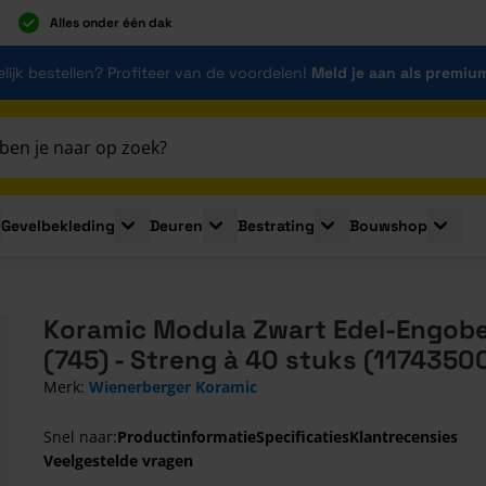
Alles onder één dak
lijk bestellen? Profiteer van de voordelen!
Meld je aan als premiu
Gevelbekleding
Deuren
Bestrating
Bouwshop
for Plaatmaterialen
le submenu for Isolatie
Toggle submenu for Gevelbekleding
Toggle submenu for Deuren
Toggle submenu for Be
Toggle 
Koramic Modula Zwart Edel-Engob
(745) - Streng à 40 stuks (1174350
Merk:
Wienerberger Koramic
Snel naar:
Productinformatie
Specificaties
Klantrecensies
Veelgestelde vragen