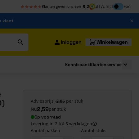
★★★★★
★★★★★
Inclusief bt
9,2
BTW:
Incl
Excl
Klanten geven ons een
m klant
Inloggen
Winkelwagen
Kennisbank
Klantenservice
strating
submenu for Bouwshop
Toggle 
e
0)
Adviesprijs
2,85
per stuk
2,59
Nu
per stuk
Op voorraad
Levering in 2 tot 5 werkdagen
Aantal pakken
Aantal stuks