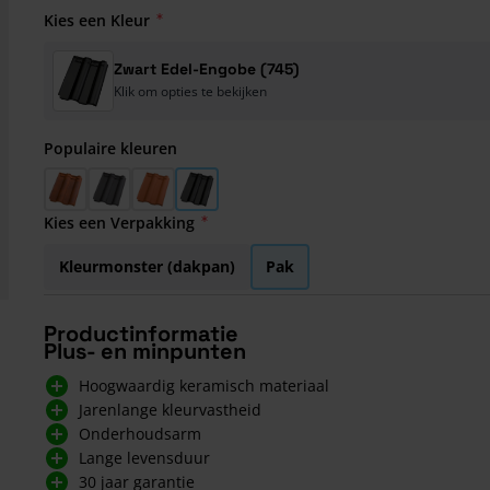
Kies een Kleur
Zwart Edel-Engobe (745)
Klik om opties te bekijken
Populaire kleuren
Gewolkt (875)
Leikleur Mat Engobe (703)
Natuurrood+ (652)
Zwart Edel-Engobe (745)
Kies een Verpakking
Kleurmonster (dakpan)
Pak
Productinformatie
Plus- en minpunten
Hoogwaardig keramisch materiaal
Jarenlange kleurvastheid
Onderhoudsarm
Lange levensduur
30 jaar garantie