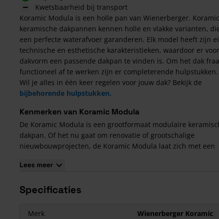
Kwetsbaarheid bij transport
Koramic Modula is een holle pan van Wienerberger. Korami
keramische dakpannen kennen holle en vlakke varianten, die
een perfecte waterafvoer garanderen. Elk model heeft zijn e
technische en esthetische karakteristieken, waardoor er voor
dakvorm een passende dakpan te vinden is. Om het dak fraa
functioneel af te werken zijn er completerende hulpstukken.
Wil je alles in één keer regelen voor jouw dak? Bekijk de
bijbehorende hulpstukken.
Kenmerken van Koramic Modula
De Koramic Modula is een grootformaat modulaire keramisc
dakpan. Of het nu gaat om renovatie of grootschalige
nieuwbouwprojecten, de Koramic Modula laat zich met een
werkende breedte van 30 cm snel en efficiënt verwerken.
Lees meer
Koramic Modula is een serie met 5 verschillende kleuren me
elke kleur ook bijpassende hulpstukken.
Specificaties
Merk
Wienerberger Koramic