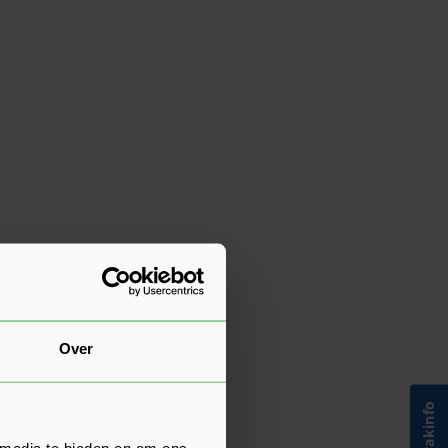
Over
 media te bieden en om ons