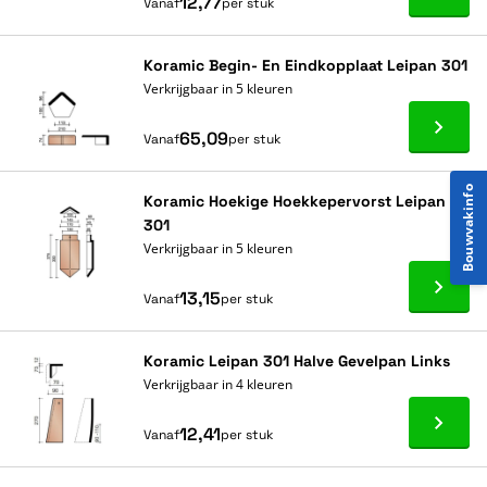
Ga naa
12,77
Vanaf
per stuk
Koramic Begin- En Eindkopplaat Leipan 301
Verkrijgbaar in 5 kleuren
Ga naa
65,09
Vanaf
per stuk
Bouwvakinfo
Koramic Hoekige Hoekkepervorst Leipan
301
Verkrijgbaar in 5 kleuren
Ga naa
13,15
Vanaf
per stuk
Koramic Leipan 301 Halve Gevelpan Links
Verkrijgbaar in 4 kleuren
Ga naa
12,41
Vanaf
per stuk