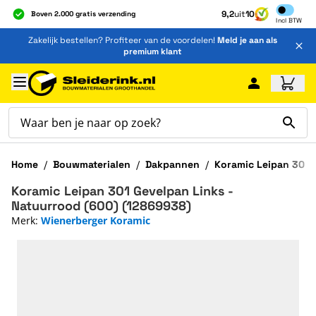
Inclusief b
9,2
uit
10
Boven 2.000 gratis verzending
Incl
BTW
Al 40 jaar dé specialist
Ga naar de inhoud
Zakelijk bestellen? Profiteer van de voordelen!
Meld je aan als
Alles onder één dak
premium klant
Ga naar hoofdinhoud
Home
/
Bouwmaterialen
/
Dakpannen
/
Koramic Leipan 301 
Koramic Leipan 301 Gevelpan Links -
Natuurrood (600) (12869938)
Merk:
Wienerberger Koramic