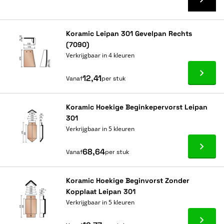
Koramic Leipan 301 Gevelpan Rechts
(7090)
Verkrijgbaar in 4 kleuren
Ga naa
12,41
Vanaf
per stuk
Koramic Hoekige Beginkepervorst Leipan
301
Verkrijgbaar in 5 kleuren
Ga naa
68,64
Vanaf
per stuk
Koramic Hoekige Beginvorst Zonder
Kopplaat Leipan 301
Verkrijgbaar in 5 kleuren