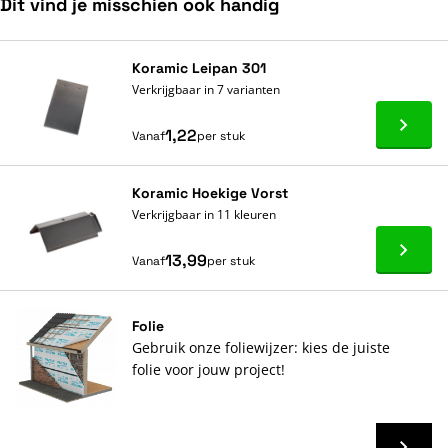
Dit vind je misschien ook handig
Navigeren door de elementen van de carrousel is mogelijk met de ta
Druk om carrousel over te slaan
Druk op om naar carrouselnavigatie te gaan
Koramic Leipan 301
Verkrijgbaar in 7 varianten
Ga naa
1,22
Vanaf
per stuk
Koramic Hoekige Vorst
Verkrijgbaar in 11 kleuren
Ga naa
13,99
Vanaf
per stuk
Folie
Gebruik onze foliewijzer: kies de juiste
folie voor jouw project!