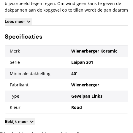
bijvoorbeeld tegen regen. Om wind geen kans te geven de
dakpannen aan de kopgevel op te tillen wordt de pan daarom
vaak met een zogeten dakpanschroef aan een daktengel
Lees meer
vastgeschroefd.
Specificaties
Merk
Wienerberger Koramic
Serie
Leipan 301
Minimale dakhelling
40˚
Fabrikant
Wienerberger
Type
Gevelpan Links
Kleur
Rood
Bekijk meer