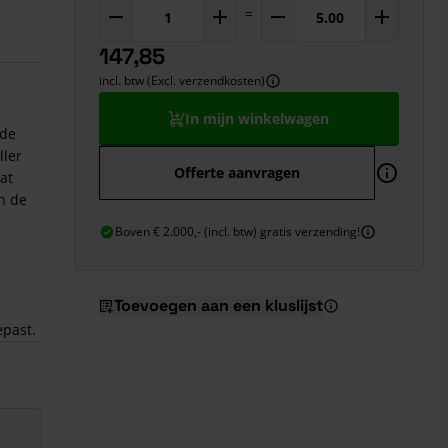
=
147,85
incl. btw (Excl. verzendkosten)
In mijn winkelwagen
jde
ller
Offerte aanvragen
at
n de
Boven € 2.000,- (incl. btw) gratis verzending!
Toevoegen aan een kluslijst
epast.