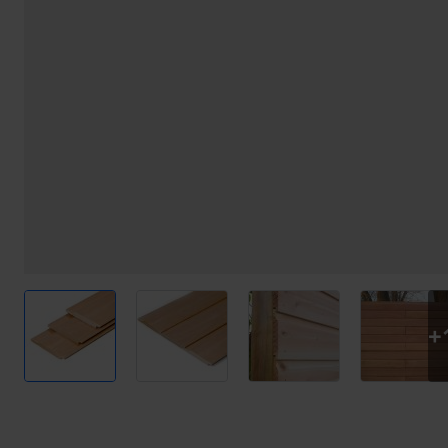
View larger image
View larger image
View larger image
View l
+