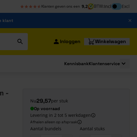
★★★★★
★★★★★
Inclusief bt
9,2
BTW:
Incl
Excl
Klanten geven ons een
m klant
Inloggen
Winkelwagen
Kennisbank
Klantenservice
strating
submenu for Bouwshop
Toggle 
m -
29,57
Nu
per stuk
Op voorraad
Levering in 2 tot 5 werkdagen
Afhalen alleen op afspraak
Aantal bundels
Aantal stuks