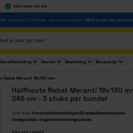
Alles onder één dak
lijk bestellen? Profiteer van de voordelen!
Meld je aan als premiu
Gevelbekleding
Deuren
Bestrating
Bouwshop
for Plaatmaterialen
le submenu for Isolatie
Toggle submenu for Gevelbekleding
Toggle submenu for Deuren
Toggle submenu for Be
Toggle 
ts Rabat Meranti 18x130 mm
Halfhouts Rabat Meranti 18x130 m
245 cm - 5 stuks per bundel
Snel naar:
Productinformatie
Specificaties
Klantrecensies
Veelgestelde vragen
Verwerkingsadvies
Kies een Lengte