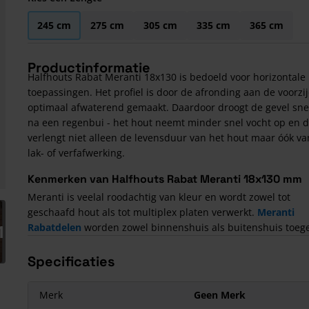
245 cm
275 cm
305 cm
335 cm
365 cm
Productinformatie
Halfhouts Rabat Meranti 18x130 is bedoeld voor horizontale
toepassingen. Het profiel is door de afronding aan de voorzi
optimaal afwaterend gemaakt. Daardoor droogt de gevel sne
na een regenbui - het hout neemt minder snel vocht op en d
verlengt niet alleen de levensduur van het hout maar óók va
lak- of verfafwerking.
Kenmerken van Halfhouts Rabat Meranti 18x130 mm
Meranti is veelal roodachtig van kleur en wordt zowel tot
arger image
geschaafd hout als tot multiplex platen verwerkt.
Meranti
1
Rabatdelen
worden zowel binnenshuis als buitenshuis toeg
Specificaties
Merk
Geen Merk