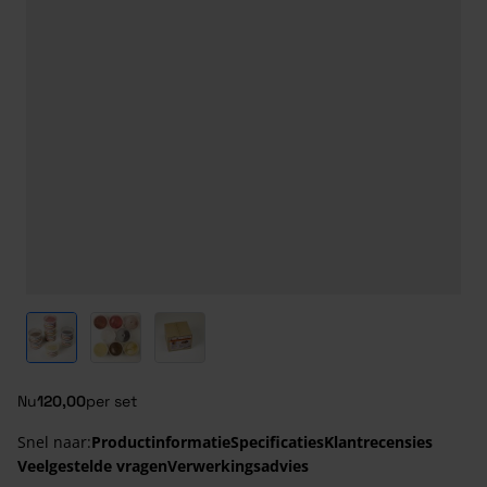
View larger image
View larger image
View larger image
Nu
120,00
per set
Snel naar:
Productinformatie
Specificaties
Klantrecensies
Veelgestelde vragen
Verwerkingsadvies