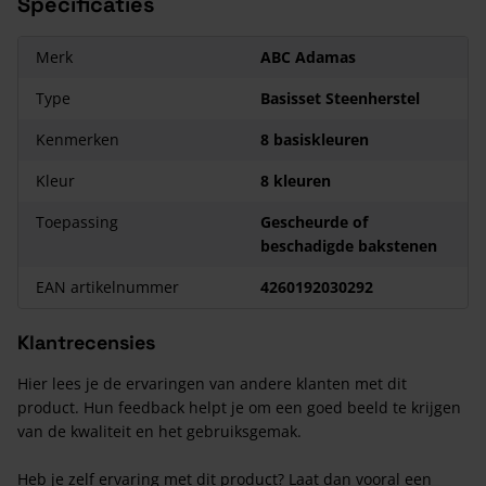
Specificaties
1156 geel
0,2 kg
1173 oker
0,2 kg
Merk
ABC Adamas
1179 rood
0,2 kg
Type
Basisset Steenherstel
1196 bruin
0,2 kg
Kenmerken
8 basiskleuren
1182 roodbruin
0,2 kg
Kleur
8 kleuren
1183 donkerbruin
0,2 kg
1175 zwart
0,2 kg
Toepassing
Gescheurde of
beschadigde bakstenen
EAN artikelnummer
4260192030292
Klantrecensies
Hier lees je de ervaringen van andere klanten met dit
product. Hun feedback helpt je om een goed beeld te krijgen
van de kwaliteit en het gebruiksgemak.
Heb je zelf ervaring met dit product? Laat dan vooral een