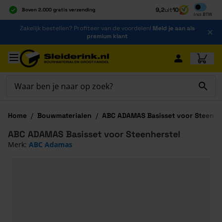
Inclusief b
9,2
uit
10
Boven 2.000 gratis verzending
Incl
BTW
Al 40 jaar dé specialist
Ga naar de inhoud
Zakelijk bestellen? Profiteer van de voordelen!
Meld je aan als
Alles onder één dak
premium klant
Ga naar hoofdinhoud
Home
/
Bouwmaterialen
/
ABC ADAMAS Basisset voor Steenhe
ABC ADAMAS Basisset voor Steenherstel
Merk:
ABC Adamas