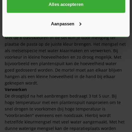
Wat is de actuele levertijd?
Alles accepteren
Verwerkingsadvies
Aanpassen
Mengen
Met de 8 basiskleuren in de set kun je door menging ter
plaatse de pasta op de juiste kleur brengen. Het mengsel net
als metselspecie met water klaarmaken en verwerken. Bij
voorkeur in kleine hoeveelheden en zo droog mogelijk. Met
bijvoorbeeld een plantenspuit kan de hoeveelheid water
goed gedoseerd worden. De mortel moet aan elkaar blijven
hangen als een kleine hoeveelheid in de hand bij elkaar
geknepen wordt.
Verwerken
De droogtijd na het aanbrengen bedraagt 3 tot 5 uur. Bij
hoge temperatuur met een plantenspuit nasproeien om te
snel drogen te voorkomen (bij hoge temperatuur is
"voorbranden" eveneens een noodzaak. Hierbij wordt
hetzelfde kleurmengsel met veel water aangemaakt. Met het
dunne waterige mengsel kan de reparatieplaats worden