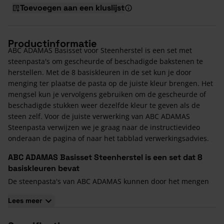
Toevoegen aan een kluslijst
Productinformatie
ABC ADAMAS Basisset voor Steenherstel is een set met
steenpasta's om gescheurde of beschadigde bakstenen te
herstellen. Met de 8 basiskleuren in de set kun je door
menging ter plaatse de pasta op de juiste kleur brengen. Het
mengsel kun je vervolgens gebruiken om de gescheurde of
beschadigde stukken weer dezelfde kleur te geven als de
steen zelf. Voor de juiste verwerking van ABC ADAMAS
Steenpasta verwijzen we je graag naar de instructievideo
onderaan de pagina of naar het tabblad verwerkingsadvies.
ABC ADAMAS Basisset Steenherstel is een set dat 8
basiskleuren bevat
De steenpasta's van ABC ADAMAS kunnen door het mengen
de gewenste kleur krijgen.
Lees meer
Kleuren in de set:
1120 wit
0,2 kg