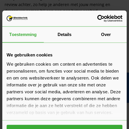
review achter, zo help je anderen met jouw mening en
dragen we samen bij aan een nog beter aanbod.
Beoordeling schrijven
Toestemming
Details
Over
Veelgestelde vragen
Hier vind je antwoorden op de meest gestelde vragen over dit
product. We hebben de belangrijkste onderwerpen alvast
voor je op een rij gezet zodat je snel verder kunt.
We gebruiken cookies
Kun je het antwoord op jouw vraag niet vinden? Neem dan
We gebruiken cookies om content en advertenties te
gerust contact op met een van onze experts we helpen je
graag verder!
personaliseren, om functies voor social media te bieden
en om ons websiteverkeer te analyseren. Ook delen we
Bouwvakinfo
Stel je vraag
informatie over je gebruik van onze site met onze
partners voor social media, adverteren en analyse. Deze
partners kunnen deze gegevens combineren met andere
informatie die je aan ze hebt verstrekt of die ze hebben
Heeft het zin om een offerte aan te vragen?
verzameld op basis van je gebruik van hun services.