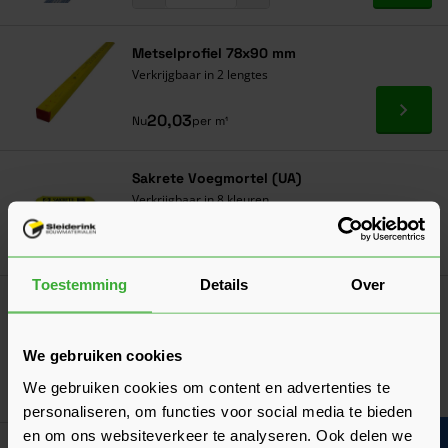
Metselprofiel 78x90 mm
Verkrijgbaar in 2 lengtes
Ga naa
20,03
Nu
per m¹
Sakrete Voegmortel (UA)
Verkrijgbaar in 8 kleuren
Ga naa
11,17
Vanaf
per zak
Toestemming
Details
Over
Eurowall Spouwisolatie
(5 Beoordelingen)
Verkrijgbaar in 8 varianten
We gebruiken cookies
We gebruiken cookies om content en advertenties te
Ga naa
19,32
Vanaf
per m²
personaliseren, om functies voor social media te bieden
en om ons websiteverkeer te analyseren. Ook delen we