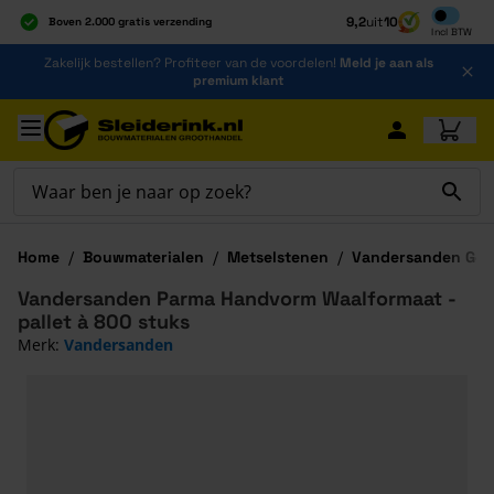
Inclusief b
9,2
uit
10
Boven 2.000 gratis verzending
Incl
BTW
Al 40 jaar dé specialist
Ga naar de inhoud
Zakelijk bestellen? Profiteer van de voordelen!
Meld je aan als
Alles onder één dak
premium klant
Ga naar hoofdinhoud
Home
/
Bouwmaterialen
/
Metselstenen
/
Vandersanden Gev
Vandersanden Parma Handvorm Waalformaat -
pallet à 800 stuks
Merk:
Vandersanden