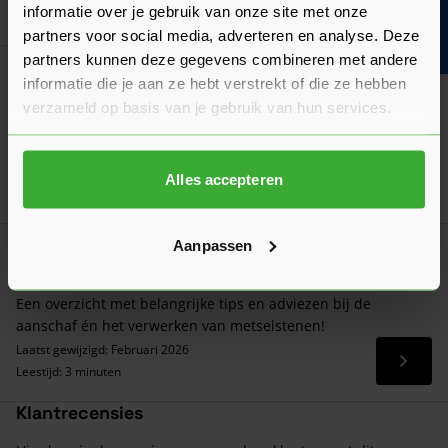
Bouwvakinfo
Goed voorbereid aan de slag
informatie over je gebruik van onze site met onze
partners voor social media, adverteren en analyse. Deze
partners kunnen deze gegevens combineren met andere
Algemeen
informatie die je aan ze hebt verstrekt of die ze hebben
Hoeveel metselstenen per m² heb je nodig?
verzameld op basis van je gebruik van hun services.
Bekijk hier ons overzicht van het aantal metselstenen per m²
en hoe je dat zelf berekent!
Laatst gewijzigd: Augustus 2026
Alles accepteren
Lees 
Leestijd: 1 minuut
Aanpassen
Verwerkingsadvies
Verwerkingsadvies Metselstenen
Een overzicht met belangrijke tips en adviezen bij de
aanschaf én het verwerken van metselstenen!
Laatst gewijzigd: Februari 2026
Lees 
Leestijd: 3 minuten
Klantrecensies