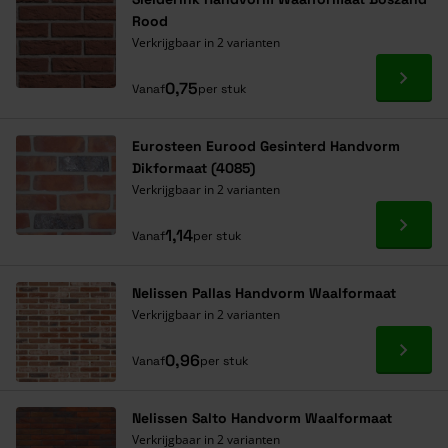
Rood
Verkrijgbaar in 2 varianten
Ga naa
0,75
Vanaf
per stuk
Eurosteen Eurood Gesinterd Handvorm
Dikformaat (4085)
Verkrijgbaar in 2 varianten
Ga naa
1,14
Vanaf
per stuk
Nelissen Pallas Handvorm Waalformaat
Verkrijgbaar in 2 varianten
Ga naa
0,96
Vanaf
per stuk
Nelissen Salto Handvorm Waalformaat
Verkrijgbaar in 2 varianten