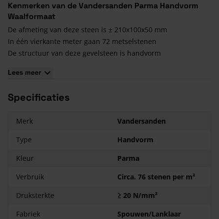
Kenmerken van de Vandersanden Parma Handvorm
Waalformaat
De afmeting van deze steen is ± 210x100x50 mm
In één vierkante meter gaan 72 metselstenen
De structuur van deze gevelsteen is handvorm
De basiskleur van deze steen is paars met verschillende
Lees meer
kleurnuances
Het gewicht is 1,73 kg per steen
Specificaties
Merk
Vandersanden
Type
Handvorm
Kleur
Parma
Verbruik
Circa. 76 stenen per m²
Druksterkte
≥ 20 N/mm²
Fabriek
Spouwen/Lanklaar