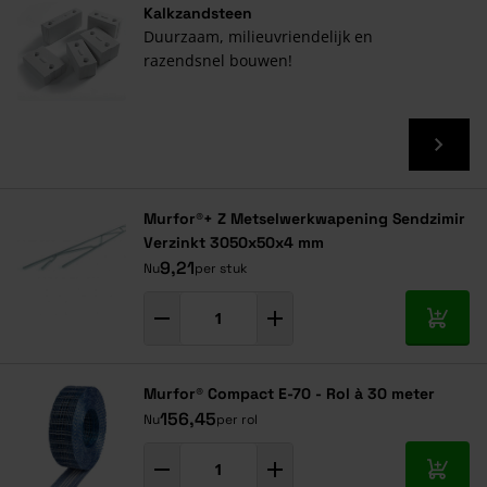
Kalkzandsteen
Duurzaam, milieuvriendelijk en
razendsnel bouwen!
Murfor®+ Z Metselwerkwapening Sendzimir
Verzinkt 3050x50x4 mm
9,21
Nu
per stuk
In mij
Murfor® Compact E-70 - Rol à 30 meter
156,45
Nu
per rol
In mij