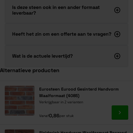
Is deze steen ook in een ander formaat
leverbaar?
Heeft het zin om een offerte aan te vragen?
Wat is de actuele levertijd?
Alternatieve producten
Navigeren door de elementen van de carrousel is mogelijk met de ta
Druk om carrousel over te slaan
Druk op om naar carrouselnavigatie te gaan
Eurosteen Eurood Gesinterd Handvorm
Waalformaat (4085)
Verkrijgbaar in 2 varianten
Ga naa
0,86
Vanaf
per stuk
Sleiderink Handvorm Waalformaat Boszand