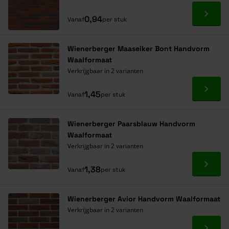
Ga naa
0,94
Vanaf
per stuk
Wienerberger Maaseiker Bont Handvorm
Waalformaat
Verkrijgbaar in 2 varianten
Ga naa
1,45
Vanaf
per stuk
Wienerberger Paarsblauw Handvorm
Waalformaat
Verkrijgbaar in 2 varianten
Ga naa
1,38
Vanaf
per stuk
Wienerberger Avior Handvorm Waalformaat
Verkrijgbaar in 2 varianten