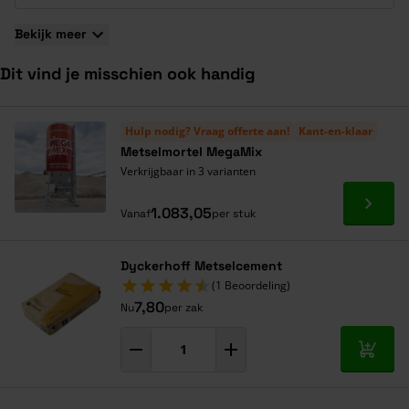
Bekijk meer
Dit vind je misschien ook handig
Navigeren door de elementen van de carrousel is mogelijk met de ta
Druk om carrousel over te slaan
Druk op om naar carrouselnavigatie te gaan
Hulp nodig? Vraag offerte aan!
Kant-en-klaar
Metselmortel MegaMix
Verkrijgbaar in 3 varianten
Ga naa
1.083,05
Vanaf
per stuk
Dyckerhoff Metselcement
(1 Beoordeling)
7,80
Nu
per zak
In mij