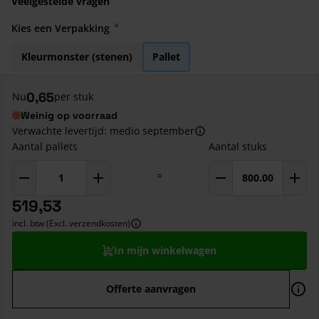
Veelgestelde vragen
Kies een Verpakking
Kleurmonster (stenen)
Pallet
0,65
Nu
per stuk
Weinig op voorraad
Verwachte levertijd: medio september
Aantal pallets
Aantal stuks
=
519,53
incl. btw (Excl. verzendkosten)
In mijn winkelwagen
Offerte aanvragen