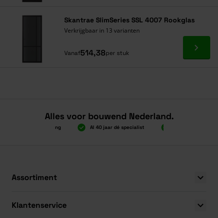
Skantrae SlimSeries SSL 4007 Rookglas
Verkrijgbaar in 13 varianten
Ga naa
514,38
Vanaf
per stuk
Alles voor bouwend Nederland.
2.000 gratis verzending
Al 40 jaar dé specialist
Alles onder één dak
2.000 gratis verzending
Al 40 jaar dé specialist
Alles onder één dak
Assortiment
Klantenservice