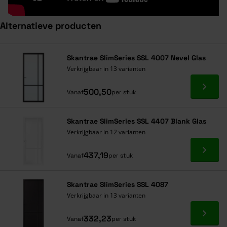
Alternatieve producten
Navigeren door de elementen van de carrousel is mogelijk met de ta
Druk om carrousel over te slaan
Druk op om naar carrouselnavigatie te gaan
Skantrae SlimSeries SSL 4007 Nevel Glas
Verkrijgbaar in 13 varianten
Ga naa
500,50
Vanaf
per stuk
Skantrae SlimSeries SSL 4407 Blank Glas
Verkrijgbaar in 12 varianten
Ga naa
437,19
Vanaf
per stuk
Skantrae SlimSeries SSL 4087
Verkrijgbaar in 13 varianten
Ga naa
332,23
Vanaf
per stuk