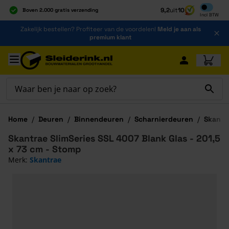
Exclusief b
9,2
uit
10
Boven 2.000 gratis verzending
Incl
BTW
Al 40 jaar dé specialist
Ga naar de inhoud
Zakelijk bestellen? Profiteer van de voordelen!
Meld je aan als
Alles onder één dak
premium klant
Ga naar hoofdinhoud
Home
/
Deuren
/
Binnendeuren
/
Scharnierdeuren
/
Skantr
Skantrae SlimSeries SSL 4007 Blank Glas - 201,5
x 73 cm - Stomp
Merk:
Skantrae