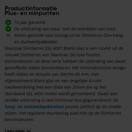
Productinformatie
Plus- en minpunten
10 jaar garantie
De uitstraling van staal, met de voordelen van hout
Alleen geschikt voor beslag uit de SlimSeries One hang-
en sluitwerkpakketten
Skantrae SlimSeries SSL 4007 Blank Glas is een model uit de
nieuwe SlimSeries van Skantrae. De luxe houten
binnendeuren uit deze serie hebben de uitstraling van zwart
gemoffelde stalen binnendeuren. Het minimalistische design
heeft stijlen en dorpels van slechts 60 mm, met
afgemonteerd blank glas en een ongelijke 4-ruits
roedeverdeling met een dikte van 25mm die op het
standaard SSL 4000 model wordt gemonteerd. Naast een
strakke uitstraling is veel lichtinval dus gegarandeerd. De
hang- en sluitwerkpakketten
passen perfect op de smalle
stijlen. Het reguliere deurbeslag past niet op de SlimSeries
binnendeuren.
Kenmerken van de Skantrae SlimSeries SSL 4007
Lees meer