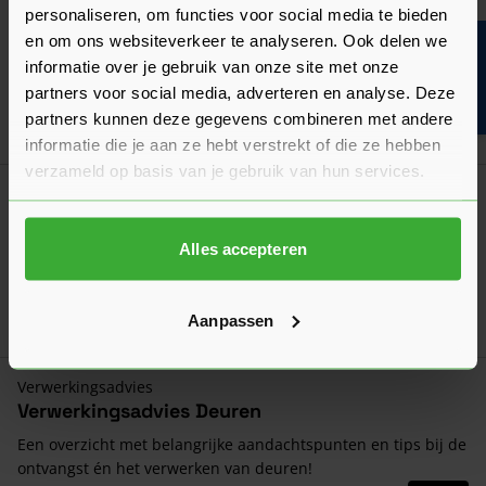
Algemeen
personaliseren, om functies voor social media te bieden
De draairichting van een deur bepalen
en om ons websiteverkeer te analyseren. Ook delen we
Bouwvakinfo
Moet je de draairichting van je nieuwe deur aangeven? Wij
informatie over je gebruik van onze site met onze
leggen hier uit hoe je de draairichting kunt bepalen!
partners voor social media, adverteren en analyse. Deze
Laatst gewijzigd: Februari 2026
partners kunnen deze gegevens combineren met andere
Lees 
Leestijd: 2 minuten
informatie die je aan ze hebt verstrekt of die ze hebben
verzameld op basis van je gebruik van hun services.
Algemeen
Een deur opmeten: hoe doe je dat?
Alles accepteren
Het opmeten moet nauwkeurig gebeuren. Wij leggen uit hoe
je zowel een opdekdeur als stompe deur opmeet!
Laatst gewijzigd: Februari 2026
Aanpassen
Lees 
Leestijd: 2 minuten
Verwerkingsadvies
Verwerkingsadvies Deuren
Een overzicht met belangrijke aandachtspunten en tips bij de
ontvangst én het verwerken van deuren!