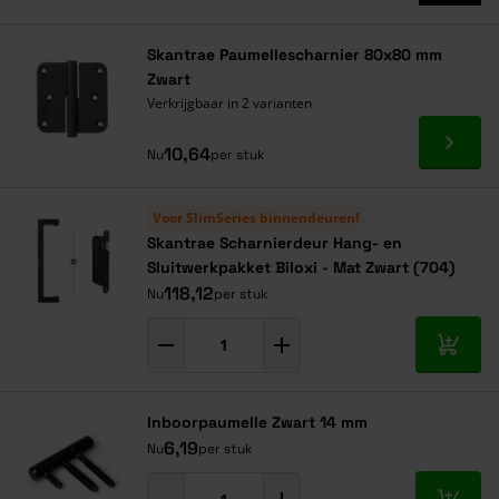
Skantrae Paumellescharnier 80x80 mm
Zwart
Verkrijgbaar in 2 varianten
Ga naa
10,64
Nu
per stuk
Voor SlimSeries binnendeuren!
Skantrae Scharnierdeur Hang- en
Sluitwerkpakket Biloxi - Mat Zwart (704)
118,12
Nu
per stuk
In mij
Inboorpaumelle Zwart 14 mm
6,19
Nu
per stuk