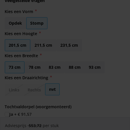
Veelgestelde vragen
Kies een Vorm
Opdek
Stomp
Kies een Hoogte
201,5 cm
211,5 cm
231,5 cm
Kies een Breedte
73 cm
78 cm
83 cm
88 cm
93 cm
Kies een Draairichting
nvt
Links
Rechts
Tochtvaldorpel (voorgemonteerd)
Ja
+
€ 91,57
Adviesprijs
553,72
per stuk