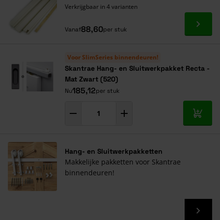
Verkrijgbaar in 4 varianten
Ga naa
88,60
Vanaf
per stuk
Voor SlimSeries binnendeuren!
Skantrae Hang- en Sluitwerkpakket Recta -
Mat Zwart (520)
185,12
Nu
per stuk
In mij
Hang- en Sluitwerkpakketten
Makkelijke pakketten voor Skantrae
binnendeuren!