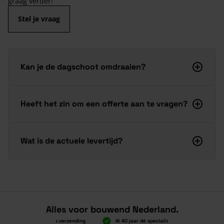
graag verder!
Stel je vraag
Kan je de dagschoot omdraaien?
Heeft het zin om een offerte aan te vragen?
Wat is de actuele levertijd?
Alles voor bouwend Nederland.
Boven 2.000 gratis verzending
Al 40 jaar dé specialist
Alles onde