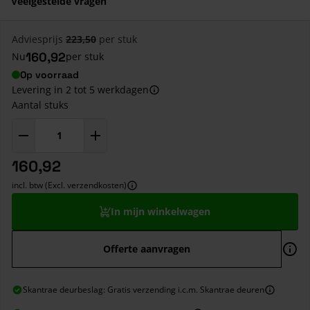
Veelgestelde vragen
Adviesprijs
223,50
per stuk
160,92
Nu
per stuk
Op voorraad
Levering in 2 tot 5 werkdagen
Aantal stuks
160,92
incl. btw (Excl. verzendkosten)
In mijn winkelwagen
Offerte aanvragen
Skantrae deurbeslag: Gratis verzending i.c.m. Skantrae deuren