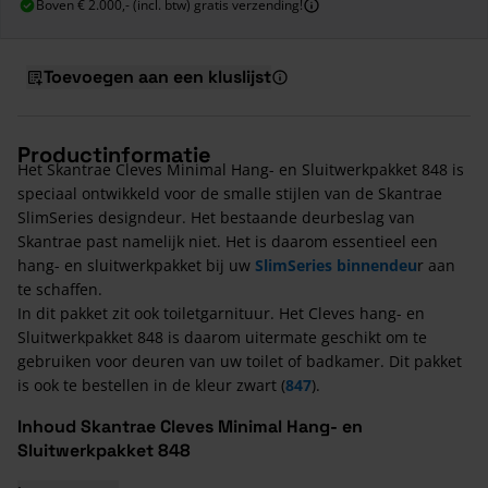
Boven € 2.000,- (incl. btw) gratis verzending!
Toevoegen aan een kluslijst
Productinformatie
Het Skantrae Cleves Minimal Hang- en Sluitwerkpakket 848 is
speciaal ontwikkeld voor de smalle stijlen van de Skantrae
SlimSeries designdeur. Het bestaande deurbeslag van
Skantrae past namelijk niet. Het is daarom essentieel een
hang- en sluitwerkpakket bij uw
SlimSeries binnendeu
r aan
te schaffen.
In dit pakket zit ook toiletgarnituur. Het Cleves hang- en
Sluitwerkpakket 848 is daarom uitermate geschikt om te
gebruiken voor deuren van uw toilet of badkamer. Dit pakket
is ook te bestellen in de kleur zwart (
847
).
Inhoud Skantrae Cleves Minimal Hang- en
Sluitwerkpakket 848
2 stuks deurkruk Cleves Minimal mat chroom;