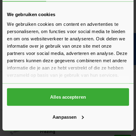
Zwart
Verkrijgbaar in 2 varianten
We gebruiken cookies
We gebruiken cookies om content en advertenties te
Ga naa
12,88
Nu
per stuk
personaliseren, om functies voor social media te bieden
en om ons websiteverkeer te analyseren. Ook delen we
Bouwvakinfo
Skantrae SlimSeries Aanslaglat Draaideuren
informatie over je gebruik van onze site met onze
partners voor social media, adverteren en analyse. Deze
partners kunnen deze gegevens combineren met andere
Ga naa
32,76
Nu
per set
informatie die je aan ze hebt verstrekt of die ze hebben
verzameld op basis van je gebruik van hun services.
Skantrae Toiletgarnituur Tulsa Minimal
Verkrijgbaar in 3 varianten
Alles accepteren
Ga naa
30,73
Nu
per set
Aanpassen
Let op: Alleen te koop i.c.m. Skantrae deuren!
Skantrae Kantschuifsysteem Inclusief
Frezing