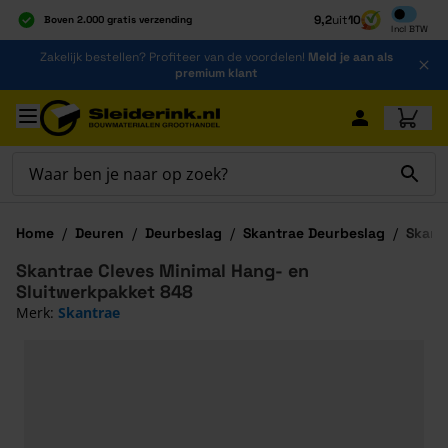
Inclusief b
9,2
uit
10
Boven 2.000 gratis verzending
Incl
BTW
Al 40 jaar dé specialist
Ga naar de inhoud
Zakelijk bestellen? Profiteer van de voordelen!
Meld je aan als
Alles onder één dak
premium klant
Ga naar hoofdinhoud
Home
/
Deuren
/
Deurbeslag
/
Skantrae Deurbeslag
/
Skant
Skantrae Cleves Minimal Hang- en
Sluitwerkpakket 848
Merk:
Skantrae