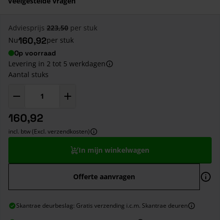
Veelgestelde vragen
Adviesprijs
223,50
per stuk
160,92
Nu
per stuk
Op voorraad
Levering in 2 tot 5 werkdagen
Aantal stuks
160,92
incl. btw (Excl. verzendkosten)
In mijn winkelwagen
Offerte aanvragen
Skantrae deurbeslag: Gratis verzending i.c.m. Skantrae deuren