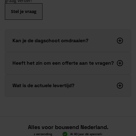
graag verder!
Stel je vraag
Kan je de dagschoot omdraaien?
Heeft het zin om een offerte aan te vragen?
Wat is de actuele levertijd?
Alles voor bouwend Nederland.
Boven 2.000 gratis verzending
Al 40 jaar dé specialist
Alles onde