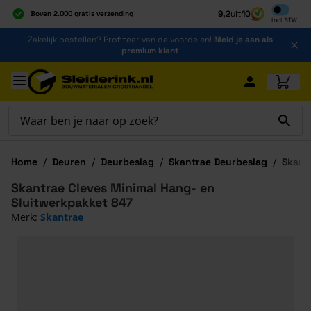
Inclusief b
9,2
uit
10
Boven 2.000 gratis verzending
Incl
BTW
Al 40 jaar dé specialist
Ga naar de inhoud
Zakelijk bestellen? Profiteer van de voordelen!
Meld je aan als
Alles onder één dak
premium klant
Ga naar hoofdinhoud
Home
/
Deuren
/
Deurbeslag
/
Skantrae Deurbeslag
/
Skant
Skantrae Cleves Minimal Hang- en
Sluitwerkpakket 847
Merk:
Skantrae