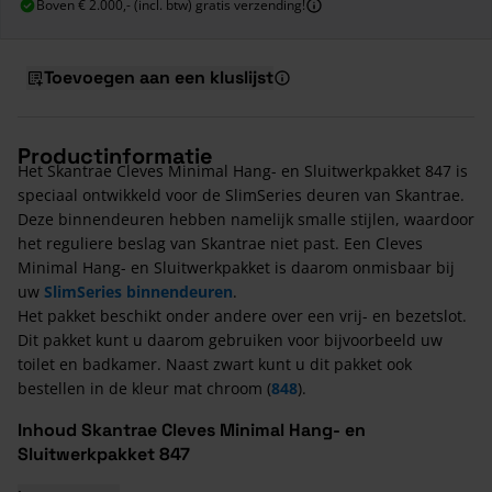
Boven € 2.000,- (incl. btw) gratis verzending!
Toevoegen aan een kluslijst
Productinformatie
Het Skantrae Cleves Minimal Hang- en Sluitwerkpakket 847 is
speciaal ontwikkeld voor de SlimSeries deuren van Skantrae.
Deze binnendeuren hebben namelijk smalle stijlen, waardoor
het reguliere beslag van Skantrae niet past. Een Cleves
Minimal Hang- en Sluitwerkpakket is daarom onmisbaar bij
uw
SlimSeries binnendeuren
.
Het pakket beschikt onder andere over een vrij- en bezetslot.
Dit pakket kunt u daarom gebruiken voor bijvoorbeeld uw
toilet en badkamer. Naast zwart kunt u dit pakket ook
bestellen in de kleur mat chroom (
848
).
Inhoud Skantrae Cleves Minimal Hang- en
Sluitwerkpakket 847
Toiletgarnituur Tulsa minimal zwart set;