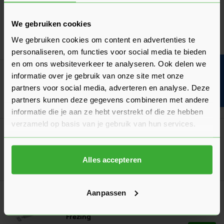
Zwart
Verkrijgbaar in 2 varianten
We gebruiken cookies
We gebruiken cookies om content en advertenties te
Ga naa
12,88
Nu
per stuk
personaliseren, om functies voor social media te bieden
en om ons websiteverkeer te analyseren. Ook delen we
Bouwvakinfo
Skantrae SlimSeries Aanslaglat Draaideuren
informatie over je gebruik van onze site met onze
partners voor social media, adverteren en analyse. Deze
partners kunnen deze gegevens combineren met andere
Ga naa
32,76
Nu
per set
informatie die je aan ze hebt verstrekt of die ze hebben
verzameld op basis van je gebruik van hun services.
Skantrae Deurkruk Cleves Minimal
Verkrijgbaar in 2 varianten
Alles accepteren
Ga naa
71,05
Nu
per set
Aanpassen
Let op: Alleen te koop i.c.m. Skantrae deuren!
Skantrae Kantschuifsysteem Inclusief
Frezing