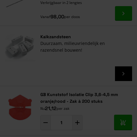
Verkrijgbaar in 2 lengtes
Ga naa
98,00
Vanaf
per doos
Kalkzandsteen
Duurzaam, milieuvriendelijk en
razendsnel bouwen!
GB Kunststof Isolatie Clip 3,6-4,5 mm
oranje/rood - Zak à 200 stuks
21,12
Nu
per zak
In mij