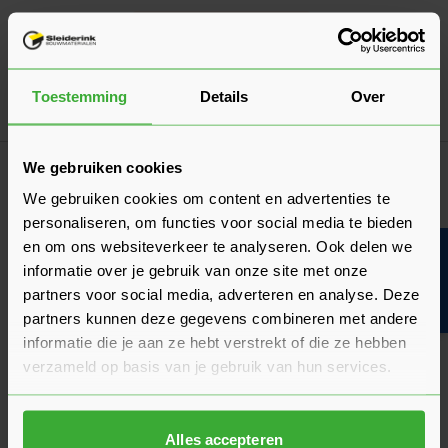
Dé oplossing bij slecht weer!
Afdekzeil
Verkrijgbaar in 7 afmetingen
Toestemming
Details
Over
Ga naa
7,17
Vanaf
per stuk
Klantrecensies
We gebruiken cookies
Hier lees je de ervaringen van andere klanten met dit
We gebruiken cookies om content en advertenties te
product. Hun feedback helpt je om een goed beeld te krijgen
personaliseren, om functies voor social media te bieden
van de kwaliteit en het gebruiksgemak.
en om ons websiteverkeer te analyseren. Ook delen we
Bouwvakinfo
informatie over je gebruik van onze site met onze
Heb je zelf ervaring met dit product? Laat dan vooral een
partners voor social media, adverteren en analyse. Deze
review achter, zo help je anderen met jouw mening en
partners kunnen deze gegevens combineren met andere
dragen we samen bij aan een nog beter aanbod.
informatie die je aan ze hebt verstrekt of die ze hebben
Beoordeling schrijven
verzameld op basis van je gebruik van hun services.
Veelgestelde vragen
Hier vind je antwoorden op de meest gestelde vragen over dit
Alles accepteren