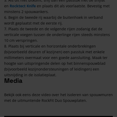
5. Als dit niet uitkomt, snij dan een passtuk met de snijlat
en
Rocktect Knife
en plaats dit als voorlaatste. Bevestig met
minstens 2 spouwankers.
​6. Begin de tweede rij waarbij de buitenhoek in verband
wordt geplaatst met de eerste rij.
7. Plaats de tweede en de volgende rijen zodanig dat de
verticale voegen tussen de onderlinge rijen steeds minstens
10 cm verspringen.
8. Plaats bij verticale en horizontale onderbrekingen
(bijvoorbeeld deuren of kozijnen) een passtuk met enkele
millimeters overmaat voor een goede aansluiting. Maak ter
hoogte van uitspringende delen op het binnenspouwblad
(bijvoorbeeld kozijnondersteuningen of leidingen) een
uitsnijding in de isolatieplaat.
Media
Bekijk ook eens deze video over het isoleren van spouwmuren
met de uitmuntende RockFit Duo Spouwplaten.