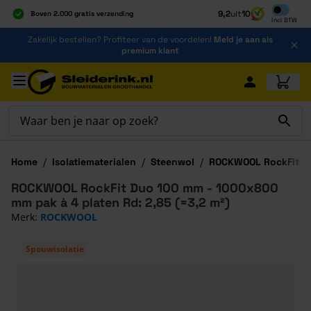
Inclusief b
9,2
uit
10
Boven 2.000 gratis verzending
Incl
BTW
Al 40 jaar dé specialist
Ga naar de inhoud
Zakelijk bestellen? Profiteer van de voordelen!
Meld je aan als
Alles onder één dak
premium klant
Ga naar hoofdinhoud
Home
/
Isolatiematerialen
/
Steenwol
/
ROCKWOOL RockFit D
ROCKWOOL RockFit Duo 100 mm - 1000x800
mm pak à 4 platen Rd: 2,85 (=3,2 m²)
Merk:
ROCKWOOL
Spouwisolatie