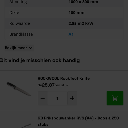
Afmeting
1000 x 800 mm
Niet brandbaar
Geen valse spouw, sluit goed aan op het binnenspouwblad;
Dikte
100 mm
Geen matraseffect door harde voorzijde;
Rd waarde
2,85 m2 K/W
Gemakkelijk en snel te verwerken;
Waterafstotend;
Brandklasse
A1
Sterk geluidabsorberend (verhoogt de
geluidsisolatie
);
Geen naadvorming tussen de platen, dus geen
Bekijk meer
warmteverlies.
Dit vind je misschien ook handig
Navigeren door de elementen van de carrousel is mogelijk met de ta
Druk om carrousel over te slaan
Druk op om naar carrouselnavigatie te gaan
ROCKWOOL RockTect Knife
25,87
Nu
per stuk
In mij
GB Prikspouwanker RVS (A4) - Doos à 250
stuks