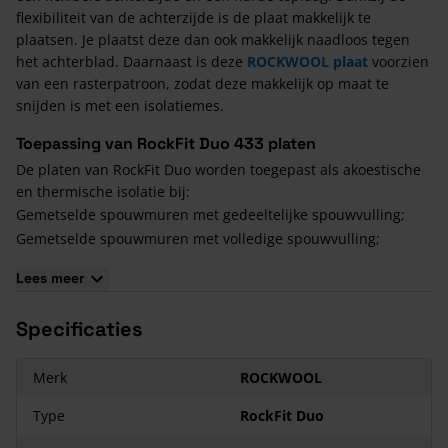
flexibiliteit van de achterzijde is de plaat makkelijk te
plaatsen. Je plaatst deze dan ook makkelijk naadloos tegen
het achterblad. Daarnaast is deze
ROCKWOOL plaat
voorzien
van een rasterpatroon, zodat deze makkelijk op maat te
snijden is met een isolatiemes.
Toepassing van RockFit Duo 433 platen
De platen van RockFit Duo worden toegepast als akoestische
en thermische isolatie bij:
Gemetselde spouwmuren met gedeeltelijke spouwvulling;
Gemetselde spouwmuren met volledige spouwvulling;
Vliesgevels met open of gesloten voegen.
Lees meer
Voordelen van RockFit Duo
Specificaties
Steenwol
wordt gebruikt voor verschillende isolatie
oplossingen vanwege zijn uitstekende thermische
eigenschappen. Er vindt ook geen thermische veroudering
Merk
ROCKWOOL
plaats, waardoor je de totale levensduur van een gebouw
Type
RockFit Duo
verzekerd bent van constant goede isolerende prestaties.
Daarnaast kent Rocktfit Duo nog een aantal grote voordelen: