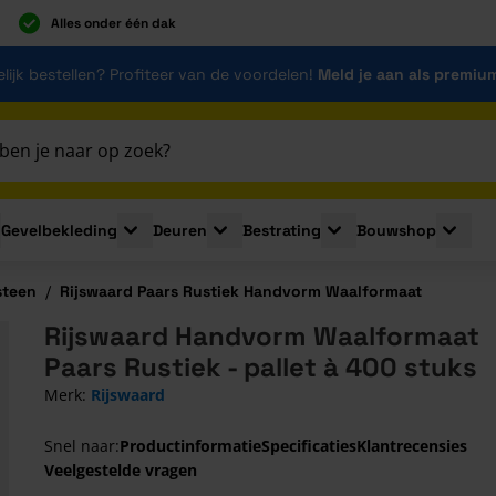
Alles onder één dak
lijk bestellen? Profiteer van de voordelen!
Meld je aan als premiu
Gevelbekleding
Deuren
Bestrating
Bouwshop
for Plaatmaterialen
le submenu for Isolatie
Toggle submenu for Gevelbekleding
Toggle submenu for Deuren
Toggle submenu for Be
Toggle 
steen
/
Rijswaard Paars Rustiek Handvorm Waalformaat
Rijswaard Handvorm Waalformaat
Paars Rustiek - pallet à 400 stuks
Merk:
Rijswaard
Snel naar:
Productinformatie
Specificaties
Klantrecensies
Veelgestelde vragen