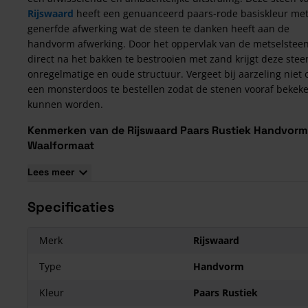
Rijswaard
heeft een genuanceerd paars-rode basiskleur me
generfde afwerking wat de steen te danken heeft aan de
handvorm afwerking. Door het oppervlak van de metselstee
direct na het bakken te bestrooien met zand krijgt deze stee
onregelmatige en oude structuur. Vergeet bij aarzeling niet
een monsterdoos te bestellen zodat de stenen vooraf bekek
kunnen worden.
Kenmerken van de Rijswaard Paars Rustiek Handvorm
Waalformaat
De afmeting van deze steen ± 210x100x50 mm. De basiskleu
Lees meer
deze steen is genuanceerd paars-rood en heeft de steen ee
handvorm textuur.
Specificaties
Merk
Rijswaard
Type
Handvorm
Kleur
Paars Rustiek