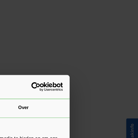
Over
 media te bieden en om ons