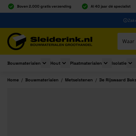
Boven 2.000 gratis verzending
Al 40 jaar dé specialist
Ga naar de inhoud
Zake
Ga naar hoofdinhoud
Bouwmaterialen
Hout
Plaatmaterialen
Isolatie
Toggle submenu for Bouwmaterialen
Toggle submenu for Hout
Toggle submenu 
Togg
Home
/
Bouwmaterialen
/
Metselstenen
/
De Rijswaard Bak