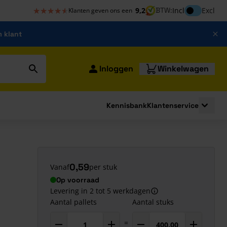
★★★★★
★★★★★
Inclusief bt
9,2
BTW:
Incl
Excl
Klanten geven ons een
m klant
Inloggen
Winkelwagen
Kennisbank
Klantenservice
strating
submenu for Bouwshop
Toggle 
0,59
Vanaf
per stuk
Op voorraad
Levering in 2 tot 5 werkdagen
Aantal pallets
Aantal stuks
=