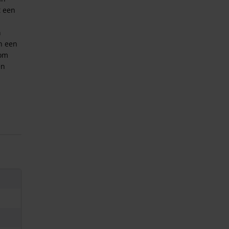
t een
n
n een
 om
en
r van
n