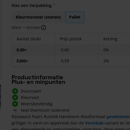
Kies een Verpakking
Kleurmonster (stenen)
Pallet
Meer = Minder
Aantal (stuk)
Prijs p/stuk
Korting
0,00+
0,60
0%
5200+
0,59
2%
Productinformatie
Plus- en minpunten
arger image
Duurzaam
Kleurvast
Weersbestendig
Niet thermisch isolerend
Rijswaard Paars Rustiek Handvorm Waalformaat
gevelstene
grilliger in vorm en oppervlak dan de
Vormbak
-variant en l
een afwisselende en ambachtelijke uitstraling. Deze steen v