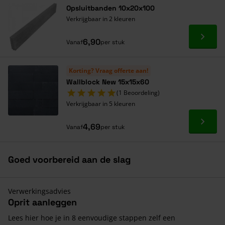
Opsluitbanden 10x20x100
Verkrijgbaar in 2 kleuren
Ga naa
6,90
Vanaf
per stuk
Korting? Vraag offerte aan!
Wallblock New 15x15x60
(1 Beoordeling)
Verkrijgbaar in 5 kleuren
Ga naa
4,69
Vanaf
per stuk
Goed voorbereid aan de slag
Verwerkingsadvies
Oprit aanleggen
Lees hier hoe je in 8 eenvoudige stappen zelf een