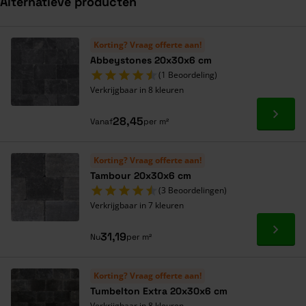
Alternatieve producten
Navigeren door de elementen van de carrousel is mogelijk met de ta
Druk om carrousel over te slaan
Druk op om naar carrouselnavigatie te gaan
Korting? Vraag offerte aan!
Abbeystones 20x30x6 cm
(1 Beoordeling)
Verkrijgbaar in 8 kleuren
Ga naa
28,45
Vanaf
per m²
Korting? Vraag offerte aan!
Tambour 20x30x6 cm
(3 Beoordelingen)
Verkrijgbaar in 7 kleuren
Ga naa
31,19
Nu
per m²
Korting? Vraag offerte aan!
Tumbelton Extra 20x30x6 cm
Verkrijgbaar in 8 kleuren