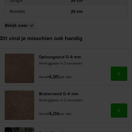
Lengte
30 cm
Breedte
20 cm
Bekijk meer
Dit vind je misschien ook handig
Navigeren door de elementen van de carrousel is mogelijk met de ta
Druk om carrousel over te slaan
Druk op om naar carrouselnavigatie te gaan
Ophoogzand 0-4 mm
Verkrijgbaar in 3 varianten
Ga naa
4,95
Vanaf
per zak
Brekerzand 0-4 mm
Verkrijgbaar in 2 varianten
Ga naa
4,04
Vanaf
per zak