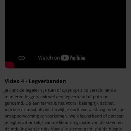
Video 4 - Legverbanden
Je kunt de tegels in je tuin of op je oprit op verschillende
manieren leggen, ook wel een legverband of patroon
genoemd. Op een terras is het vooral belangrijk dat het
patroon er mooi uitziet, terwijl je oprit vooral stevig moet zijn
om spoorvorming te voorkomen. Welk legverband of patroon
je legt is afhankelijk van de kleur en grootte van de steen en
de indeling van je tuin. Voor alle stenen geldt dat de hoogte