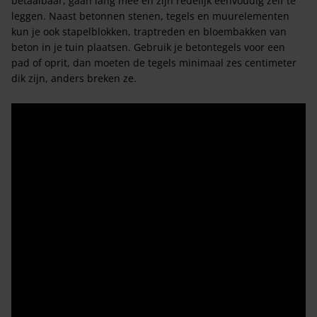
betaalbaar, gaan lang mee en zijn redelijk eenvoudig zelf te
leggen. Naast betonnen stenen, tegels en muurelementen
kun je ook stapelblokken, traptreden en bloembakken van
beton in je tuin plaatsen. Gebruik je betontegels voor een
pad of oprit, dan moeten de tegels minimaal zes centimeter
dik zijn, anders breken ze.