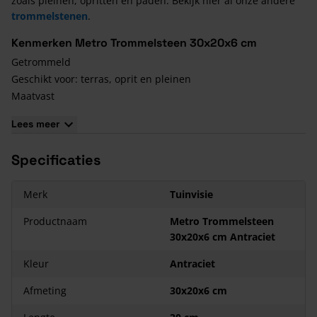
zoals pleinen, opritten en paden. Bekijk hier al onze andere
trommelstenen
.
Kenmerken Metro Trommelsteen 30x20x6 cm
Getrommeld
Geschikt voor: terras, oprit en pleinen
Maatvast
Kleuren: Antraciet, Grijs-Zwart, Bruin-Zwart, Terrageel, Brons
Lees meer
Genuanceerd, Rood Genuanceerd
Specificaties
Merk
Tuinvisie
Productnaam
Metro Trommelsteen
30x20x6 cm Antraciet
Kleur
Antraciet
Afmeting
30x20x6 cm