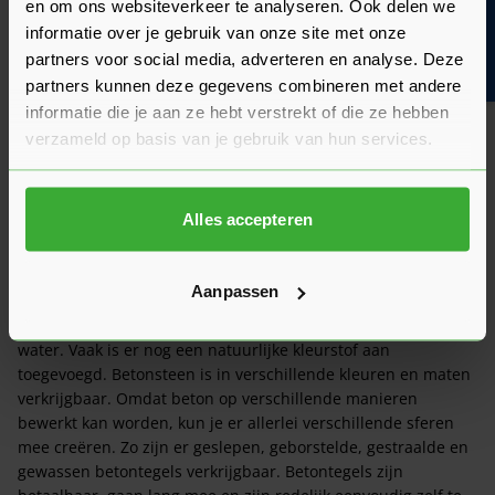
en om ons websiteverkeer te analyseren. Ook delen we
Bouwvakinfo
informatie over je gebruik van onze site met onze
partners voor social media, adverteren en analyse. Deze
partners kunnen deze gegevens combineren met andere
Heeft het zin om een offerte aan te vragen?
informatie die je aan ze hebt verstrekt of die ze hebben
verzameld op basis van je gebruik van hun services.
Wat is de actuele levertijd?
Alles accepteren
Media
Video 1 - Betonstenen
Aanpassen
Betonsteen is een steensoort gemaakt van cement, zand en
water. Vaak is er nog een natuurlijke kleurstof aan
toegevoegd. Betonsteen is in verschillende kleuren en maten
verkrijgbaar. Omdat beton op verschillende manieren
bewerkt kan worden, kun je er allerlei verschillende sferen
mee creëren. Zo zijn er geslepen, geborstelde, gestraalde en
gewassen betontegels verkrijgbaar. Betontegels zijn