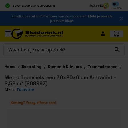
Inclusief b
9,2
uit
10
Boven 2.000 gratis verzending
Incl
BTW
Al 40 jaar dé specialist
Ga naar de inhoud
Zakelijk bestellen? Profiteer van de voordelen!
Meld je aan als
Alles onder één dak
premium klant
Ga naar hoofdinhoud
Home
/
Bestrating
/
Stenen & Klinkers
/
Trommelstenen
/
M
Metro Trommelsteen 30x20x6 cm Antraciet -
2,52 m² (208997)
Merk:
Tuinvisie
Korting? Vraag offerte aan!