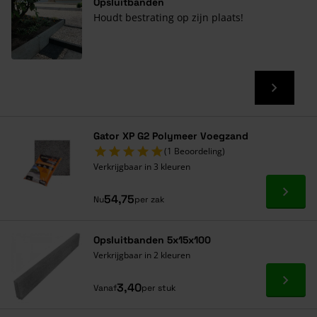
Opsluitbanden
Houdt bestrating op zijn plaats!
Gator XP G2 Polymeer Voegzand
(1 Beoordeling)
Verkrijgbaar in 3 kleuren
Ga naa
54,75
Nu
per zak
Opsluitbanden 5x15x100
Verkrijgbaar in 2 kleuren
Ga naa
3,40
Vanaf
per stuk