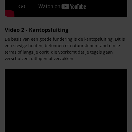
Video 2 - Kantopsluiting
De basis van een goede fundering is de kantopsluiting. Dit is
een stevige houten, betonnen of natuurstenen rand om je
terras of langs je oprit, die voorkomt dat je tegels gaan
verschuiven, uitlopen of verzakken.