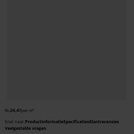
Nu
24,47
per m²
Snel naar:
Productinformatie
Specificaties
Klantrecensies
Veelgestelde vragen