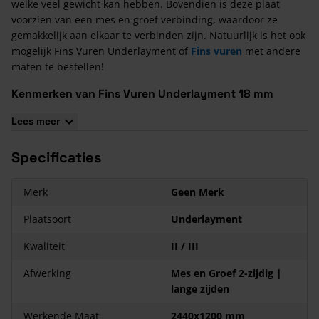
welke veel gewicht kan hebben. Bovendien is deze plaat
voorzien van een mes en groef verbinding, waardoor ze
gemakkelijk aan elkaar te verbinden zijn. Natuurlijk is het ook
mogelijk Fins Vuren Underlayment of
Fins vuren
met andere
maten te bestellen!
Kenmerken van Fins Vuren Underlayment 18 mm
2440x1220 Mes en Groef
Lees meer
Deze underlaymentplaat is WBP verlijmd
De oppervlakte per plaat is 2,98 m²
Specificaties
Deze plaat is 7-laags opgebouwd
Kwaliteit fineerlaag II / III
Merk
Geen Merk
Plaatsoort
Underlayment
Kwaliteit
II / III
Afwerking
Mes en Groef 2-zijdig |
lange zijden
Werkende Maat
2440x1200 mm