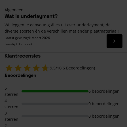
Algemeen
Wat is underlayment?
Wij leggen je eenvoudig álles uit over underlayment, de
diverse soorten én de verschillen met ander plaatmateriaal!
Laatst gewijzigd: Maart 2026
Lees 
Leestijd: 1 minuut
Klantrecensies
9.5/10
(6 Beoordelingen)
Beoordelingen
5
6 beoordelingen
sterren
4
0 beoordelingen
sterren
3
0 beoordelingen
sterren
2