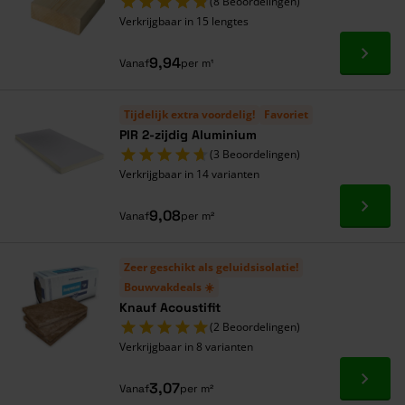
(8 Beoordelingen)
Verkrijgbaar in 15 lengtes
Ga naa
9,94
Vanaf
per m¹
Tijdelijk extra voordelig!
Favoriet
PIR 2-zijdig Aluminium
(3 Beoordelingen)
Verkrijgbaar in 14 varianten
Ga naa
9,08
Vanaf
per m²
Zeer geschikt als geluidsisolatie!
Bouwvakdeals ☀️
Knauf Acoustifit
(2 Beoordelingen)
Verkrijgbaar in 8 varianten
Ga naa
3,07
Vanaf
per m²