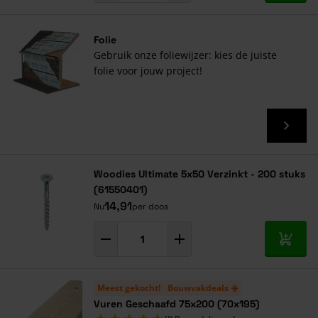
Folie
Gebruik onze foliewijzer: kies de juiste
folie voor jouw project!
Woodies Ultimate 5x50 Verzinkt - 200 stuks
(61550401)
14,91
Nu
per doos
In mij
Meest gekocht!
Bouwvakdeals ☀️
Vuren Geschaafd 75x200 (70x195)