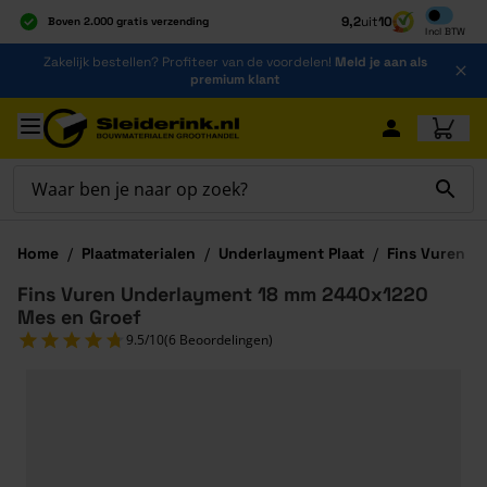
Inclusief b
9,2
uit
10
Boven 2.000 gratis verzending
Incl
BTW
Al 40 jaar dé specialist
Ga naar de inhoud
Zakelijk bestellen? Profiteer van de voordelen!
Meld je aan als
Alles onder één dak
premium klant
Ga naar hoofdinhoud
Home
/
Plaatmaterialen
/
Underlayment Plaat
/
Fins Vuren U
Fins Vuren Underlayment 18 mm 2440x1220
Mes en Groef
9.5/10
(6 Beoordelingen)