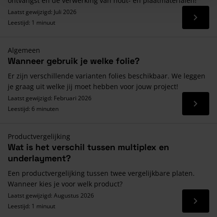
ontvangst én de verwerking van hout- en plaatmaterialen!
Laatst gewijzigd: Juli 2026
Lees 
Leestijd: 1 minuut
Algemeen
Wanneer gebruik je welke folie?
Er zijn verschillende varianten folies beschikbaar. We leggen
je graag uit welke jij moet hebben voor jouw project!
Laatst gewijzigd: Februari 2026
Lees 
Leestijd: 6 minuten
Productvergelijking
Wat is het verschil tussen multiplex en
underlayment?
Een productvergelijking tussen twee vergelijkbare platen.
Wanneer kies je voor welk product?
Laatst gewijzigd: Augustus 2026
Lees 
Leestijd: 1 minuut