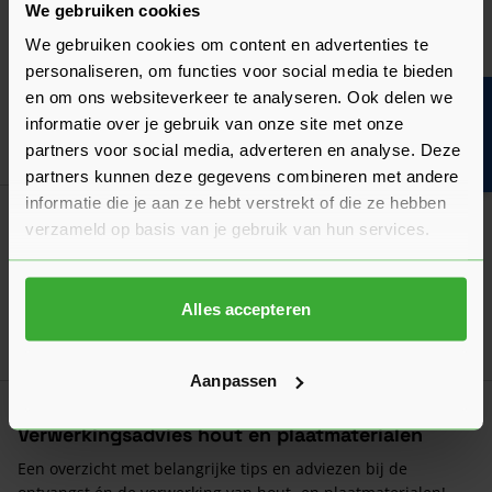
We gebruiken cookies
Onderhoud
Underlayment schilderen
We gebruiken cookies om content en advertenties te
personaliseren, om functies voor social media te bieden
Geef je platen een unieke en aantrekkelijke uitstraling. Lees
en om ons websiteverkeer te analyseren. Ook delen we
Bouwvakinfo
hier onze tips en adviezen!
informatie over je gebruik van onze site met onze
Laatst gewijzigd: April 2026
Lees 
partners voor social media, adverteren en analyse. Deze
Leestijd: 1 minuut
partners kunnen deze gegevens combineren met andere
informatie die je aan ze hebt verstrekt of die ze hebben
Productvergelijking
verzameld op basis van je gebruik van hun services.
Underlayment: welke plaat gebruik je wanneer?
Underlayment wordt voor veel toepassingen gebruikt, maar
wanneer kies je welke plaat? Wij leggen het je uit!
Alles accepteren
Laatst gewijzigd: Maart 2026
Lees 
Leestijd: 1 minuut
Aanpassen
Verwerkingsadvies
Verwerkingsadvies hout en plaatmaterialen
Een overzicht met belangrijke tips en adviezen bij de