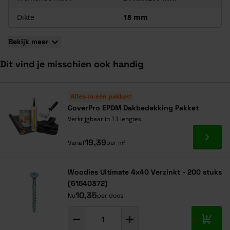
Dikte
18 mm
Bekijk meer
Dit vind je misschien ook handig
Navigeren door de elementen van de carrousel is mogelijk met de ta
Druk om carrousel over te slaan
Druk op om naar carrouselnavigatie te gaan
Alles-in-één pakket!
CoverPro EPDM Dakbedekking Pakket
Verkrijgbaar in 13 lengtes
Ga naa
19,39
Vanaf
per m²
Woodies Ultimate 4x40 Verzinkt - 200 stuks
(61540372)
10,35
Nu
per doos
In mij