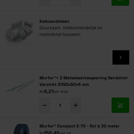
In mij
Kalkzandsteen
Duurzaam, milieuvriendelijk en
razendsnel bouwen!
Murfor®+ Z Metselwerkwapening Sendzimir
Verzinkt 3050x50x4 mm
9,21
Nu
per stuk
In mij
Murfor® Compact E-70 - Rol à 30 meter
156,45
Nu
per rol