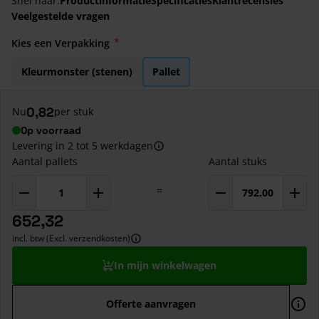
Snel naar:
Productinformatie
Specificaties
Klantrecensies
Veelgestelde vragen
Kies een Verpakking
Kleurmonster (stenen)
Pallet
0,82
Nu
per stuk
Op voorraad
Levering in 2 tot 5 werkdagen
Aantal pallets
Aantal stuks
=
652,32
incl. btw (Excl. verzendkosten)
In mijn winkelwagen
Offerte aanvragen