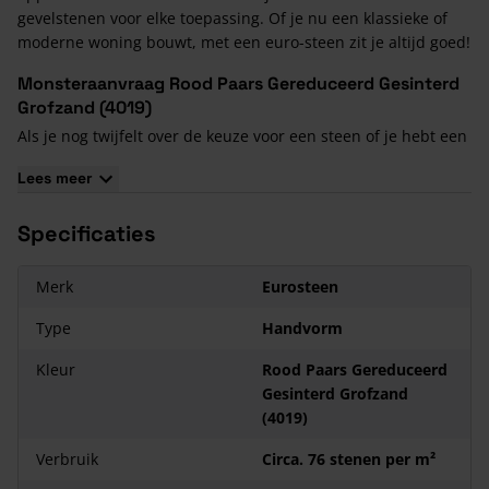
gevelstenen voor elke toepassing. Of je nu een klassieke of
moderne woning bouwt, met een euro-steen zit je altijd goed!
Monsteraanvraag Rood Paars Gereduceerd Gesinterd
Grofzand (4019)
Als je nog twijfelt over de keuze voor een steen of je hebt een
monster nodig voor de welstand, vraag dan nu een
Lees meer
monsterdoos aan! Je betaalt dan 15 euro voor de aanvraag en
verzending van het monster. Mocht je vervolgens een order
Specificaties
plaatsen van deze steen, dan ontvang je van ons het bedrag
van de monsteraanvraag weer retour.
Merk
Eurosteen
Type
Handvorm
Kleur
Rood Paars Gereduceerd
Gesinterd Grofzand
(4019)
Verbruik
Circa. 76 stenen per m²