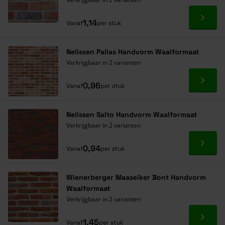
Ga naa
1,14
Vanaf
per stuk
Nelissen Pallas Handvorm Waalformaat
Verkrijgbaar in 2 varianten
Ga naa
0,96
Vanaf
per stuk
Nelissen Salto Handvorm Waalformaat
Verkrijgbaar in 2 varianten
Ga naa
0,94
Vanaf
per stuk
Wienerberger Maaseiker Bont Handvorm
Waalformaat
Verkrijgbaar in 2 varianten
Ga naa
1,45
Vanaf
per stuk