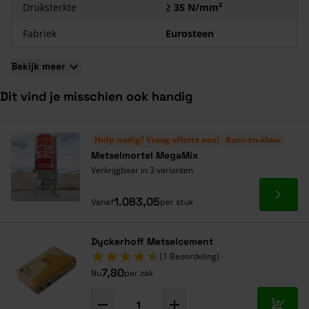
Druksterkte
≥ 35 N/mm²
Fabriek
Eurosteen
Bekijk meer
Dit vind je misschien ook handig
Navigeren door de elementen van de carrousel is mogelijk met de ta
Druk om carrousel over te slaan
Druk op om naar carrouselnavigatie te gaan
Hulp nodig? Vraag offerte aan!
Kant-en-klaar
Metselmortel MegaMix
Verkrijgbaar in 3 varianten
Ga naa
1.083,05
Vanaf
per stuk
Dyckerhoff Metselcement
(1 Beoordeling)
7,80
Nu
per zak