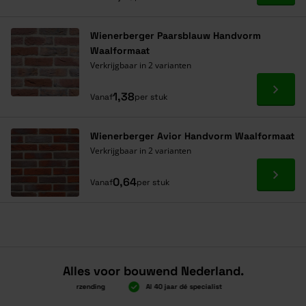
Wienerberger Paarsblauw Handvorm
Waalformaat
Verkrijgbaar in 2 varianten
Ga naa
1,38
Vanaf
per stuk
Wienerberger Avior Handvorm Waalformaat
Verkrijgbaar in 2 varianten
Ga naa
0,64
Vanaf
per stuk
Alles voor bouwend Nederland.
oven 2.000 gratis verzending
Al 40 jaar dé specialist
Alles onder éé
oven 2.000 gratis verzending
Al 40 jaar dé specialist
Alles onder éé