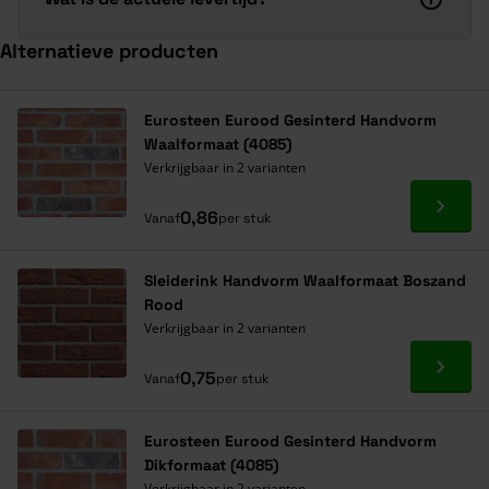
Alternatieve producten
Navigeren door de elementen van de carrousel is mogelijk met de ta
Druk om carrousel over te slaan
Druk op om naar carrouselnavigatie te gaan
Eurosteen Eurood Gesinterd Handvorm
Waalformaat (4085)
Verkrijgbaar in 2 varianten
Ga naa
0,86
Vanaf
per stuk
Sleiderink Handvorm Waalformaat Boszand
Rood
Verkrijgbaar in 2 varianten
Ga naa
0,75
Vanaf
per stuk
Eurosteen Eurood Gesinterd Handvorm
Dikformaat (4085)
Verkrijgbaar in 2 varianten