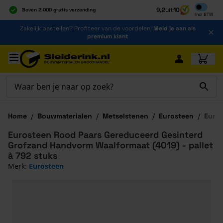
Inclusief b
9,2
uit
10
Boven 2.000 gratis verzending
Incl
BTW
Al 40 jaar dé specialist
Ga naar de inhoud
Zakelijk bestellen? Profiteer van de voordelen!
Meld je aan als
Alles onder één dak
premium klant
Ga naar hoofdinhoud
Home
/
Bouwmaterialen
/
Metselstenen
/
Eurosteen
/
Euros
Eurosteen Rood Paars Gereduceerd Gesinterd
Grofzand Handvorm Waalformaat (4019) - pallet
à 792 stuks
Merk:
Eurosteen