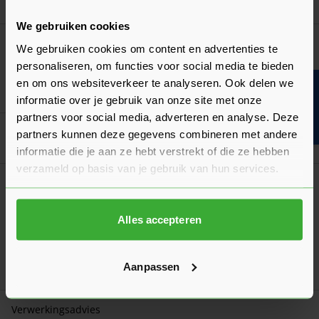
Ga naa
19,32
Vanaf
per m²
We gebruiken cookies
Speciekuip Rond Zwart
We gebruiken cookies om content en advertenties te
Verkrijgbaar in 3 varianten
personaliseren, om functies voor social media te bieden
en om ons websiteverkeer te analyseren. Ook delen we
Bouwvakinfo
Ga naa
13,78
Vanaf
per stuk
informatie over je gebruik van onze site met onze
partners voor social media, adverteren en analyse. Deze
partners kunnen deze gegevens combineren met andere
Goed voorbereid aan de slag
informatie die je aan ze hebt verstrekt of die ze hebben
verzameld op basis van je gebruik van hun services.
Algemeen
Hoeveel metselstenen per m² heb je nodig?
Alles accepteren
Bekijk hier ons overzicht van het aantal metselstenen per m²
en hoe je dat zelf berekent!
Laatst gewijzigd: Augustus 2026
Aanpassen
Lees 
Leestijd: 1 minuut
Verwerkingsadvies