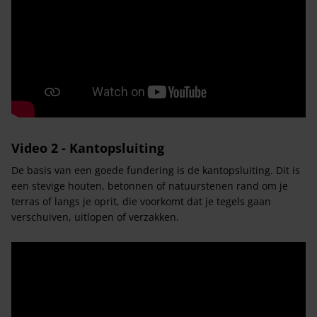
Video 2 - Kantopsluiting
De basis van een goede fundering is de kantopsluiting. Dit is
een stevige houten, betonnen of natuurstenen rand om je
terras of langs je oprit, die voorkomt dat je tegels gaan
verschuiven, uitlopen of verzakken.