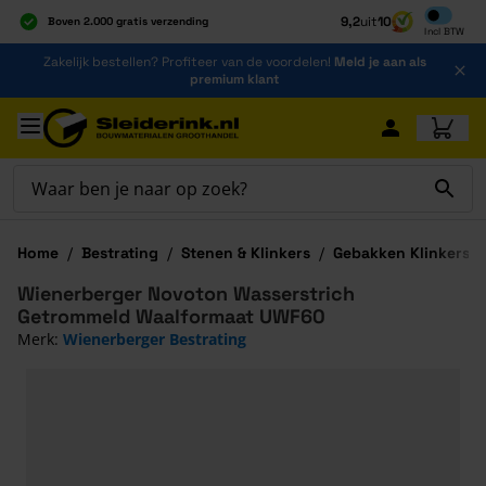
Inclusief b
9,2
uit
10
Boven 2.000 gratis verzending
Incl
BTW
Al 40 jaar dé specialist
Ga naar de inhoud
Zakelijk bestellen? Profiteer van de voordelen!
Meld je aan als
Alles onder één dak
premium klant
Ga naar hoofdinhoud
Home
/
Bestrating
/
Stenen & Klinkers
/
Gebakken Klinkers
/
Wienerberger Novoton Wasserstrich
Getrommeld Waalformaat UWF60
Merk:
Wienerberger Bestrating