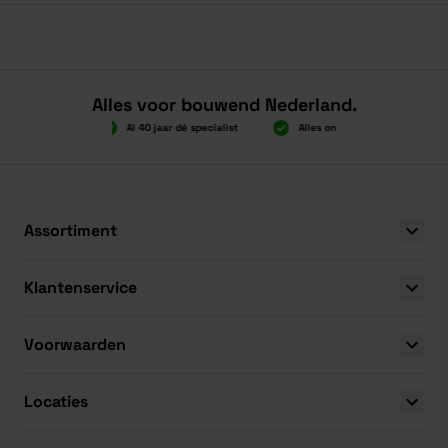
Alles voor bouwend Nederland.
Boven 2.000 gratis verzending
Al 40 jaar dé specialis
Boven 2.000 gratis verzending
Al 40 jaar dé specialis
Assortiment
Klantenservice
Voorwaarden
Locaties