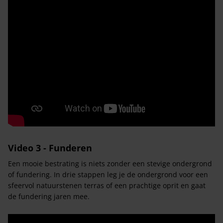
Video 3 - Funderen
Een mooie bestrating is niets zonder een stevige ondergrond
of fundering. In drie stappen leg je de ondergrond voor een
sfeervol natuurstenen terras of een prachtige oprit en gaat
de fundering jaren mee.