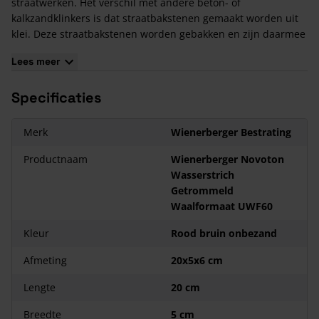
straatwerken. Het verschil met andere beton- of
kalkzandklinkers is dat straatbakstenen gemaakt worden uit
klei. Deze straatbakstenen worden gebakken en zijn daarmee
keramische producten. Er gaan circa 98 waalformaatstenen
Lees meer
in een m².
De verschillende soorten verbanden die met Wienerberger
Specificaties
Novoton Wasserstrich Getrommeld Waalformaat UWF60
Onbezand gelegd kunnen worden hebben 2 doelstellingen:
Het aanzicht van het straatwerk optimaliseren én de
Merk
Wienerberger Bestrating
samenhang van bestrating zo stabiel en duurzaam mogelijk
maken.
Productnaam
Wienerberger Novoton
Meest gebruikte verbanden zijn: Halfsteenverband,
Wasserstrich
Keperverband, Elleboogverband en Blokverband.
Getrommeld
Waalformaat UWF60
Kleur
Rood bruin onbezand
Afmeting
20x5x6 cm
Lengte
20 cm
Breedte
5 cm