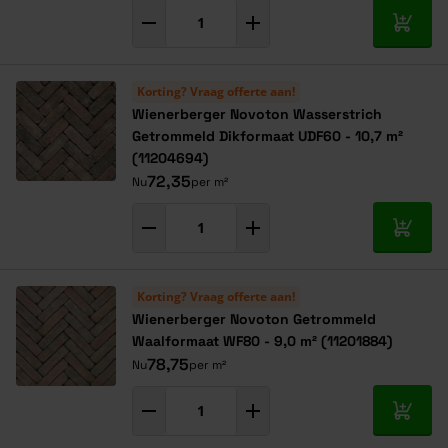
In mij
Korting? Vraag offerte aan!
Wienerberger Novoton Wasserstrich
Getrommeld Dikformaat UDF60 - 10,7 m²
(11204694)
72,35
Nu
per m²
In mij
Korting? Vraag offerte aan!
Wienerberger Novoton Getrommeld
Waalformaat WF80 - 9,0 m² (11201884)
78,75
Nu
per m²
In mij