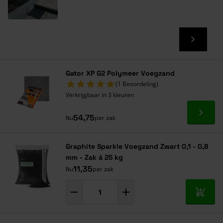
Gator XP G2 Polymeer Voegzand
(1 Beoordeling)
Verkrijgbaar in 3 kleuren
Ga naa
54,75
Nu
per zak
Graphite Sparkle Voegzand Zwart 0,1 - 0,8
mm - Zak á 25 kg
11,35
Nu
per zak
In mij