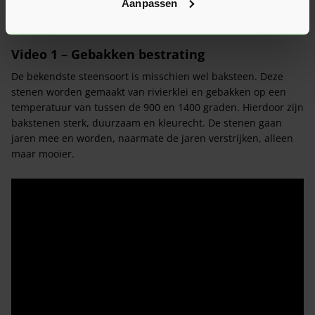
deze gebakken klinkers.
Aanpassen
Media
Video 1 – Gebakken bestrating
De bekendste steensoort is misschien wel baksteen. Deze
stenen worden gemaakt van rivierklei en gebakken op een
temperatuur van tussen de 900 en 1400 graden. Hierdoor zijn
bakstenen sterk, duurzaam en kleurecht. De stenen gaan
jaren mee en worden, naarmate de jaren verstrijken, alleen
maar mooier.