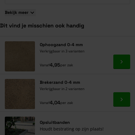
Bekijk meer
Dit vind je misschien ook handig
Navigeren door de elementen van de carrousel is mogelijk met de ta
Druk om carrousel over te slaan
Druk op om naar carrouselnavigatie te gaan
Ophoogzand 0-4 mm
Verkrijgbaar in 3 varianten
Ga naa
4,95
Vanaf
per zak
Brekerzand 0-4 mm
Verkrijgbaar in 2 varianten
Ga naa
4,04
Vanaf
per zak
Opsluitbanden
Houdt bestrating op zijn plaats!