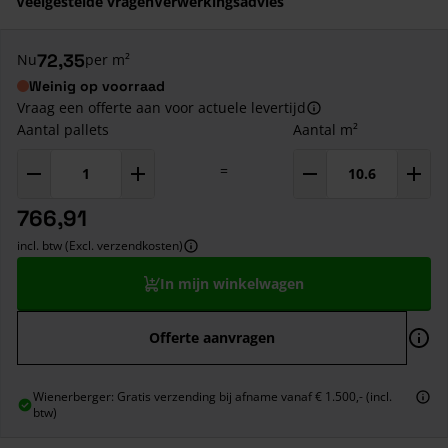
Veelgestelde vragen
Verwerkingsadvies
72,35
Nu
per m²
Weinig op voorraad
Vraag een offerte aan voor actuele levertijd
Aantal pallets
Aantal m²
=
766,91
incl. btw (Excl. verzendkosten)
In mijn winkelwagen
Offerte aanvragen
Wienerberger: Gratis verzending bij afname vanaf € 1.500,- (incl.
btw)