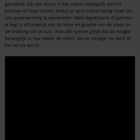
genoemd. Op een terras is het vooral belangrijk dat het
patroon er mooi uitziet, terwijl je oprit vooral stevig moet zijn
om spoorvorming te voorkomen. Welk legverband of patroon
je legt is afhankelijk van de kleur en grootte van de steen en
de indeling van je tuin. Voor alle stenen geldt dat de hoogte
belangrijk is: hoe dikker de steen, des te steviger de oprit of
het terras wordt.