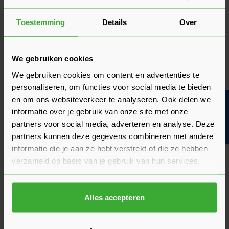
gerust contact op met een van onze experts we helpen je
graag verder!
Toestemming
Details
Over
Stel je vraag
We gebruiken cookies
We gebruiken cookies om content en advertenties te
Heeft het zin om een offerte aan te vragen?
personaliseren, om functies voor social media te bieden
en om ons websiteverkeer te analyseren. Ook delen we
Bouwvakinfo
informatie over je gebruik van onze site met onze
Wat is de actuele levertijd?
partners voor social media, adverteren en analyse. Deze
partners kunnen deze gegevens combineren met andere
Verwerkingsadvies
informatie die je aan ze hebt verstrekt of die ze hebben
verzameld op basis van je gebruik van hun services.
Je wilt natuurlijk het mooiste resultaat bereiken met de
aanleg van nieuwe bestrating. Voordat je overgaat tot
aanschaf lees je eerst ons
Verwerkingsadvies over Stenen &
Alles accepteren
Klinkers
. Bekijk ook ons
verwerkingsadvies over gebakken
bestrating
eens. Deze handleiding is speciaal bedoeld voor